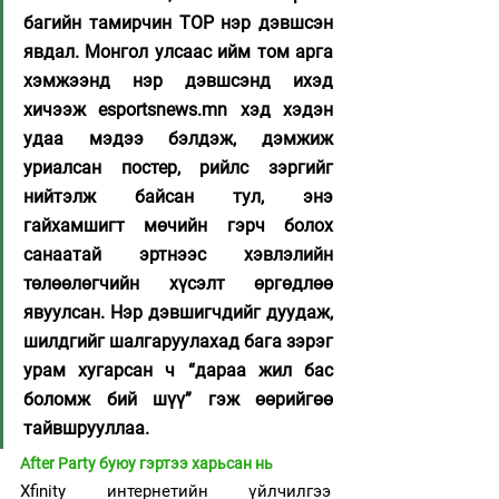
багийн тамирчин TOP нэр дэвшсэн 
явдал. Монгол улсаас ийм том арга 
хэмжээнд нэр дэвшсэнд ихэд 
хичээж esportsnews.mn хэд хэдэн 
удаа мэдээ бэлдэж, дэмжиж 
уриалсан постер, рийлс зэргийг 
нийтэлж байсан тул, энэ 
гайхамшигт мөчийн гэрч болох 
санаатай эртнээс хэвлэлийн 
төлөөлөгчийн хүсэлт өргөдлөө 
явуулсан. Нэр дэвшигчдийг дуудаж, 
шилдгийг шалгаруулахад бага зэрэг 
урам хугарсан ч “дараа жил бас 
боломж бий шүү” гэж өөрийгөө 
тайвшрууллаа. 
Аfter Party буюу гэртээ харьсан нь
Xfinity интернетийн үйлчилгээ 