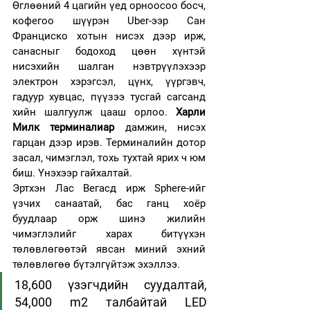
Өглөөний 4 цагийн үед орноосоо босч, 
кофегоо шүүрэн Uber-ээр Сан 
Франциско хотын нисэх дээр ирж, 
санасныг бодоход цөөн хүнтэй 
нисэхийн шалган нэвтрүүлэхээр 
электрон хэрэгсэл, цүнх, үүргэвч, 
гадуур хувцас, пүүзээ тусгай сагсанд 
хийн шалгуулж цааш орлоо. 
Харли 
Милк терминалиар
 дамжин, нисэх 
гарцан дээр ирэв. Терминалийн дотор 
засал, чимэглэл, тохь тухтай ярих ч юм 
биш. Үнэхээр гайхалтай. 
Эртхэн Лас Вегасд ирж Sphere-ийг 
үзчих санаатай, бас ганц хоёр 
буудлаар орж шинэ жилийн 
чимэглэлийг харах битүүхэн 
төлөвлөгөөтэй явсан миний эхний 
төлөвлөгөө бүтэлгүйтэж эхэллээ. 
18,600 үзэгчдийн суудалтай, 
54,000 m2 талбайтай LED 