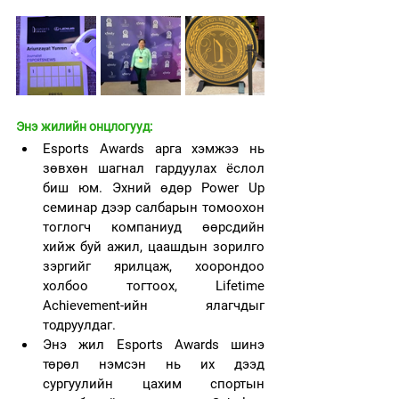
Энэ жилийн онцлогууд:
Esports Awards арга хэмжээ нь 
зөвхөн шагнал гардуулах ёслол 
биш юм. Эхний өдөр Power Up 
семинар дээр салбарын томоохон 
тоглогч компаниуд өөрсдийн 
хийж буй ажил, цаашдын зорилго 
зэргийг ярилцаж, хоорондоо 
холбоо тогтоох, Lifetime 
Achievement-ийн ялагчдыг 
тодруулдаг. 
Энэ жил Esports Awards шинэ 
төрөл нэмсэн нь их дээд 
сургуулийн цахим спортын 