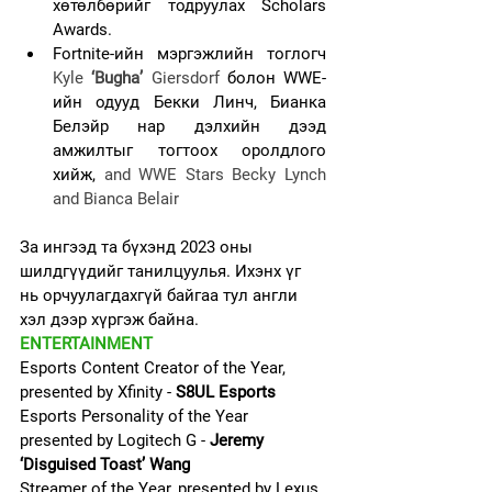
хөтөлбөрийг тодруулах Scholars 
Awards.
Fortnite-ийн мэргэжлийн тоглогч 
Kyle 
‘Bugha’
 Giersdorf 
болон WWE-
ийн одууд Бекки Линч, Бианка 
Белэйр нар дэлхийн дээд 
амжилтыг тогтоох оролдлого 
хийж,
 and WWE Stars Becky Lynch 
and Bianca Belair 
За ингээд та бүхэнд 2023 оны 
шилдгүүдийг танилцуулья. Ихэнх үг 
нь орчуулагдахгүй байгаа тул англи 
хэл дээр хүргэж байна. 
ENTERTAINMENT
Esports Content Creator of the Year, 
presented by Xfinity - 
S8UL Esports
Esports Personality of the Year 
presented by Logitech G - 
Jeremy 
‘Disguised Toast’ Wang
Streamer of the Year, presented by Lexus 