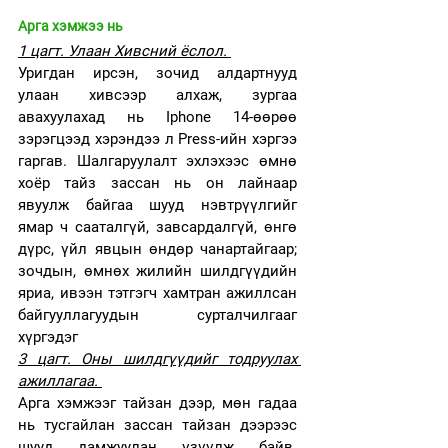
Арга хэмжээ нь
1 цагт. Улаан Хивсний ёслол. 
Уригдан ирсэн, зочид алдартнууд 
улаан хивсээр алхаж, зургаа 
авахуулахад нь Iphone 14-өөрөө 
зэрэгцээд хэрэндээ л Press-ийн хэргээ 
гаргав. Шалгаруулалт эхлэхээс өмнө 
хоёр тайз зассан нь он лайнаар 
явуулж байгаа шууд нэвтрүүлгийг 
ямар ч сааталгүй, завсардалгүй, өнгө 
дүрс, үйл явцын өндөр чанартайгаар; 
зочдын, өмнөх жилийн шилдгүүдийн 
яриа, ивээн тэтгэгч хамтран ажиллсан 
байгууллагуудын сурталчилгааг 
хүргэдэг 
3 цагт. Оны шилдгүүдийг тодруулах 
ажиллагаа. 
Арга хэмжээг тайзан дээр, мөн гадаа 
нь тусгайлан зассан тайзан дээрээс 
шууд дамжуулан үзүүлж байв. 