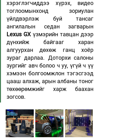
хэрэглэгчиддээ хүрэх, видео 
тоглоомынхонд зориулан 
үйлдвэрлэж буй тансаг 
ангилалын седан загварын 
Lexus GX
 үзмэрийн тавцан дээр 
дүнхийж байгааг харан 
алгуурхан дөхөж ганц хоёр 
зураг дарлаа. Доторхи салоны 
зургийг авч болоо ч уу, үгүй ч үү 
хэмээн болгоомжлон тэгэсгээд 
цааш алхаж, арын албаны тоног 
төхөөрөмжийг харж баахан 
зогсов. 