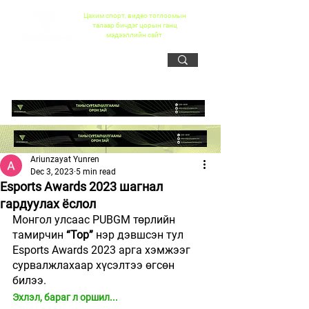
Цахим спорт, видео тоглоомын
талаар бичдэг цорын ганц
мэдээллийн сайт
Ariunzayat Yunren
Dec 3, 2023
5 min read
Esports Awards 2023 шагнал
гардуулах ёслол
Монгол улсаас PUBGM төрлийн 
тамирчин 
“Top” 
нэр дэвшсэн тул 
Esports Awards 2023 арга хэмжээг 
сурвалжлахаар хүсэлтээ өгсөн 
билээ.  
Эхлэл, бараг л оршил...