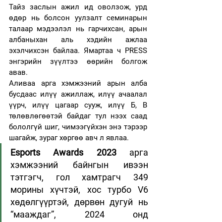
Тайз заслын ажил ид оволзож, урд 
өдөр нь болсон уулзалт семинарын 
талаар мэдээлэл нь гарчихсан, арын 
албаныхан аль хэдийн ажлаа 
эхэлчихсэн байлаа. Ямартаа ч PRESS 
энгэрийн зүүлтээ өөрийн болгож 
авав.
Аливаа арга хэмжээний арын алба 
бусдаас илүү ажиллаж, илүү ачаалал 
үүрч, илүү цагаар сууж, илүү Б, В 
төлөвлөгөөтэй байдаг тул нээх саад 
бололгүй шиг, чимээгүйхэн энэ тэрээр 
шагайж, зураг хөргөө авч л явлаа. 
Esports Awards 2023
 арга 
хэмжээний байнгын ивээн 
тэтгэгч, гол хамтрагч 349 
морины хүчтэй, хос турбо V6 
хөдөлгүүртэй, дөрвөн дугуй нь 
“мааждаг”, 2024 онд 