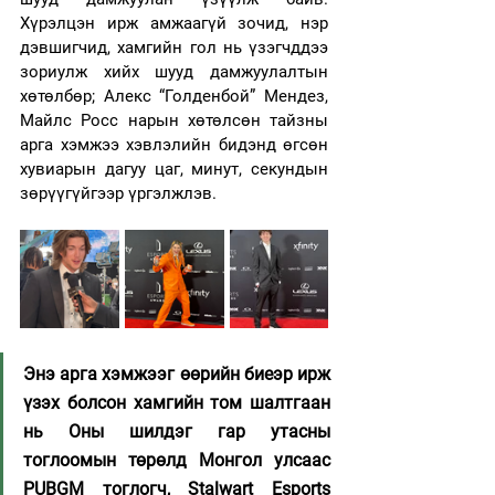
Хүрэлцэн ирж амжаагүй зочид, нэр 
дэвшигчид, хамгийн гол нь үзэгчддээ 
зориулж хийх шууд дамжуулалтын 
хөтөлбөр; Алекс “Голденбой” Мендез, 
Майлс Росс нарын хөтөлсөн тайзны 
арга хэмжээ хэвлэлийн бидэнд өгсөн 
хувиарын дагуу цаг, минут, секундын 
зөрүүгүйгээр үргэлжлэв.  
Энэ арга хэмжээг өөрийн биеэр ирж 
үзэх болсон хамгийн том шалтгаан 
нь Оны шилдэг гар утасны 
тоглоомын төрөлд Монгол улсаас 
PUBGM тоглогч, Stalwart Esports 