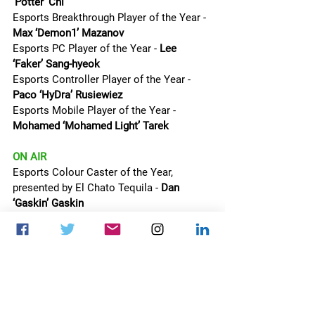
‘Potter’ Chi
Esports Breakthrough Player of the Year - 
Max ‘Demon1’ Mazanov
Esports PC Player of the Year - 
Lee 
‘Faker’ Sang-hyeok
Esports Controller Player of the Year - 
Paco ‘HyDra’ Rusiewiez
Esports Mobile Player of the Year - 
Mohamed ‘Mohamed Light’ Tarek
ON AIR
Esports Colour Caster of the Year, 
presented by El Chato Tequila - 
Dan 
‘Gaskin’ Gaskin
Esports Desk Analyst of the Year - 
Mimi 
‘aEvilcat’ Wermcrantz
Esports Host of the Year, presented by 
5GRV - 
Caleb ‘WavePunk’ Simmons
Esports Play by Play Caster of the Year - 
Mitch ‘Uber’ Leslie