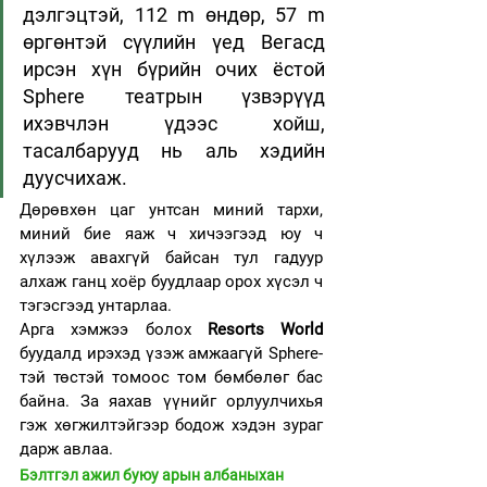
дэлгэцтэй, 112 m өндөр, 57 m 
өргөнтэй сүүлийн үед Вегасд 
ирсэн хүн бүрийн очих ёстой 
Sphere театрын үзвэрүүд 
ихэвчлэн үдээс хойш, 
тасалбарууд нь аль хэдийн 
дуусчихаж. 
Дөрөвхөн цаг унтсан миний тархи, 
миний бие яаж ч хичээгээд юу ч 
хүлээж авахгүй байсан тул гадуур 
алхаж ганц хоёр буудлаар орох хүсэл ч 
тэгэсгээд унтарлаа. 
Арга хэмжээ болох 
Resorts World
буудалд ирэхэд үзэж амжаагүй Sphere-
тэй төстэй томоос том бөмбөлөг бас 
байна. За яахав үүнийг орлуулчихья 
гэж хөгжилтэйгээр бодож хэдэн зураг 
дарж авлаа. 
Бэлтгэл ажил буюу арын албаныхан