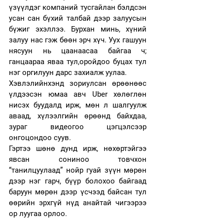
үзүүлдэг компаний тусгайлан бэлдсэн 
усан сан бүхий талбай дээр залуусын 
бүжиг эхэллээ. Бурхан минь, хүний 
залуу нас гэж бөөн эрч хүч. Уух гашуун 
нясуун нь цаанаасаа байгаа ч; 
ганцаараа яваа тул,оройдоо буцах тул 
нэг оргилуун дарс захиалж уулаа.
Хэвлэлийнхэнд зориулсан өрөөнөөс 
үлдээсэн юмаа авч Uber хөлөглөн 
нисэх буудалд ирж, мөн л шалгуулж 
аваад, хүлээлгийн өрөөнд байхдаа, 
зураг видеогоо цэгцэлсээр 
онгоцондоо суув. 
Гэртээ шөнө дунд ирж, нөхөртэйгээ 
явсан сониноо товчхон 
“танилцуулаад” нойр гуай зүүн мөрөн 
дээр нэг гарч, бүүр болохоо байгаад 
баруун мөрөн дээр үсчээд байсан тул 
өөрийн эрхгүй нүд анайтай чигээрээ 
ор луугаа орлоо. 