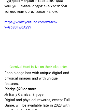
нуугдсан – бүжинг хайх ажилтдаа 
ханцуй шамлан ордог энэ хэсэг бол 
тоглоомын оргил хэсэг нь юм. 
https://www.youtube.com/watch?
v=GbSBFw0AySY
Carnival Hunt is live on the Kickstarter
.
Each pledge has with unique digital and 
physical images and with unique 
features.
Pledge $20 or more
🎪 Early Carnival Enjoyer
Digital and physical rewards, except Full 
Game, will be available late in 2023 with: