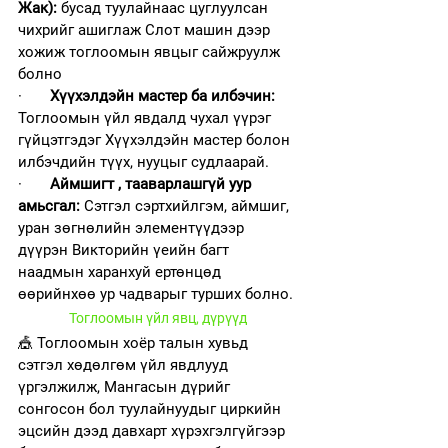
Жак): 
бусад туулайнаас цуглуулсан 
чихрийг ашиглаж Слот машин дээр 
хожиж тоглоомын явцыг сайжруулж 
болно
·       
Хүүхэлдэйн мастер ба илбэчин: 
Тоглоомын үйл явдалд чухал үүрэг 
гүйцэтгэдэг Хүүхэлдэйн мастер болон 
илбэчдийн түүх, нууцыг судлаарай.
·       
Аймшигт , тааварлашгүй уур 
амьсгал: 
Сэтгэл сэртхийлгэм, аймшиг, 
уран зөгнөлийн элементүүдээр 
дүүрэн Викторийн үеийн багт 
наадмын харанхуй ертөнцөд 
өөрийнхөө ур чадварыг турших болно.
Тоглоомын үйл явц, дүрүүд
🎪 Тоглоомын хоёр талын хувьд 
сэтгэл хөдөлгөм үйл явдлууд 
үргэлжилж, Мангасын дүрийг 
сонгосон бол туулайнуудыг циркийн 
эцсийн дээд давхарт хүрэхгэлгүйгээр 