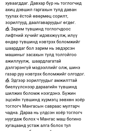
хуваагддаг. Давхар бүр нь тоглогчид 
ахиц дэвшил гаргахын тулд даван 
туулах ёстой өвөрмөц сорилт, 
зорилтууд, даалгаваруудыг өгдөг.
🎪
 Зарим түвшинд тоглогчдоос 
лифтний хүчийг идэвхжүүлж, илүү 
өндөр түвшинд нэвтрэх боломжийг 
шаарддаг бол зарим нь эвдэрсэн 
машиныг засахын тулд толгойгоо 
ажиллуулж,  шаардлагатай  
дэлгэрэнгүй мэдээллийг олж, шинэ 
газар руу нэвтрэх боломжийг олгодог.
🎪 Эдгээр
 зорилтуудыг амжилттай 
биелүүлснээр дараагийн түвшинд 
шилжих боломж нээгдэнэ. Бүжин 
эцсийн түвшинд хүрмэгц зөвхөн хоёр 
тоглогч Мангасын савраас мултарч 
чадна. Дараа нь үлдсэн хоёр тоглогч 
нуугдаж болох ч Мангас маш богино 
хугацаанд устаж алга болох тул 