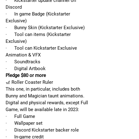
·      Kickstarter update channel on 
Discord
·      In game Badge (Kickstarter 
Exclusive)
·      Bunny Skin (Kickstarter Exclusive)
·      Tool can items (Kickstarter 
Exclusive)
·      Tool can Kickstarter Exclusive 
Animation & VFX
·      Soundtracks
·      Digital Artbook
Pledge $80 or more
🎢 Roller Coaster Ruler
This one, in particular, includes both 
Bunny and Magician taunt animations. 
Digital and physical rewards, except Full 
Game, will be available late in 2023:
·      Full Game
·      Wallpaper set
·      Discord Kickstarter backer role
·      In-game credit