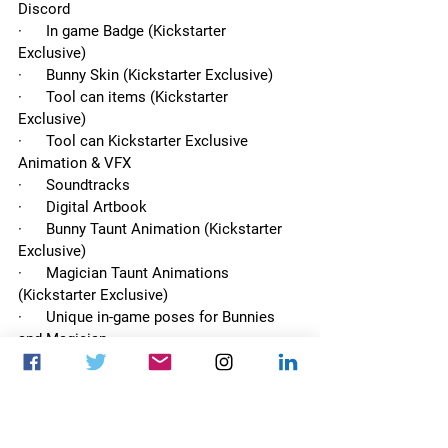
Discord
·      In game Badge (Kickstarter 
Exclusive)
·      Bunny Skin (Kickstarter Exclusive)
·      Tool can items (Kickstarter 
Exclusive)
·      Tool can Kickstarter Exclusive 
Animation & VFX
·      Soundtracks
·      Digital Artbook
·      Bunny Taunt Animation (Kickstarter 
Exclusive)
·      Magician Taunt Animations 
(Kickstarter Exclusive)
·      Unique in-game poses for Bunnies 
and Magician
·      Magician Skin (Kickstarter Exclusive)
·      Bunny first-person view accessory
·      Sticker Set 18 pieces
·      Lapel Pin