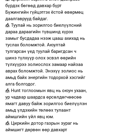
бүрдэх бөгөөд давхар бүрт  
Бүжингийн гүйцэтгэх ёстой өвөрмөц 
даалгаврууд байдаг.
🎪
 Туулай нь зорилгоо биелүүлсний 
дараа дараагийн түвшинд хүрэх 
замыг бусдадаа нээж цааш ахихад нь 
туслах боломжтой. Аюултай 
тулгарсан үед туулай баригдсан ч  
шинэ түлхүүр олох эсвэл өөрийн 
түлхүүрээ золиослох замаар найзаа 
аврах боломжтой. Энэхүү золиос нь 
амьд байх энергийн тодорхой хэсгийг 
алга болгодог. 
🎪
 Hunt тоглоомын явц нь оюун ухаан, 
ур чадвар шаардса өрсөлдөгчөөсөө 
ямагт давуу байж зорилгоо биелүүлэн 
амьд үлдэхийн төлөөх тулаант 
аймшгийн үйл явц юм. 
🎪
 Циркийн дотор газрын зураг нь 
аймшигт дөрвөн өөр давхарт 