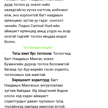
дүрд тоглох уу, эсвэл найз 
нөхөдтэйгээ хүчээ нэгтгэж, илбэчинг 
ялж, энэ хорлонтой багт наадмын 
ертөнцөөс зугтах уу гэдэг  сонголт 
чинийх. Гэхдээ Carnival Hunt-ийн 
аймшигт ертөнцөд амьд үлдэх нь асар 
үнэтэй гэдгийг тоглох явцдаа мэдэх 
болно. 
Тоглоомын онцлог
·       
Тэгш хэмт бус тоглоом: 
Тоглогчид 
Багт Наадмын Мангас эсвэл 
Бүжингийн дүрээр тоглох боломжтой 
бөгөөд тус бүр өөрийн гэсэн зорилго, 
тоглоомын хэв маягтай.
·       
Бэрхшээлт зорилтууд: 
Багт 
Наадмын Мангасын ангуучлалаас 
зугтаж байхдаа  Ид Шидтэний бодож 
олсон хэд хэдэн аймшигт 
сорилтуудыг даван туулахын тулд 
туулайнууд хамтдаа ажиллах ёстой.