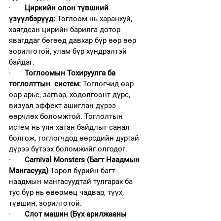
·       
Циркийн олон түвшний 
үзүүлбэрүүд: 
Тоглоом нь харанхуй, 
хаягдсан цирийн барилга дотор 
явагддаг бөгөөд давхар бүр өөр өөр 
зорилготой, улам бүр хүндрэлтэй 
байдаг.
·       
Тоглоомын Тохируулга ба 
тоглолттын  систем: 
Тоглогчид өөр 
өөр арьс, загвар, хөдөлгөөнт дүрс, 
визуал эффект ашиглан дүрээ 
өөрчлөх боломжтой. Тоглолтын 
истем нь уян хатан байдлыг санал 
болгож, тоглогчдод өөрсдийн дуртай  
дүрээ бүтээх боломжийг олгодог.
·       
Carnival Monsters (Багт Наадмын 
Мангасууд) 
Төрөл бүрийн багт 
наадмын мангасуудтай тулгарах ба 
тус бүр нь өвөрмөц чадвар, түүх, 
түвшин, зорилготой.
·       
Слот машин (Бүх арилжааны 