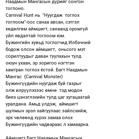
Наадмын Мангасын дүрийг сонгон 
тоглоно. 
Carnival Hunt нь  "Нуугдаж  тоглох 
тоглоом"-оос санаа авсан, сэтгэл 
хөдөлгөм аймшигт, санаанд оромгүй 
үйл явдалтай тоглоом юм.
Бүжингийн хувьд тоглогчид Илбэчний 
бодож олсон аймшигт,  оньсого мэт 
сорилтуудыг даван туулахын тулд 
оюун ухаан, эр зоригоо нэгтгэн 
хамтран тоглох ёстой. Багт Наадмын 
Мангас  (Carnival Monster) 
Бүжингүүдийн нуугдаж буй газрыг 
олж илрүүлэхээс өмнө  тэд модон 
биеэ цэнэглэхийн тулд цаг хугацаатай 
уралдана. Амьд үлдэж,  аймшигт 
шулмын эрэл хайгуулаас зайлсхийж, 
эрх чөлөөнд хүрэх замаа олох 
Бүжингүүдийн чадвараас л хамаарна.
Аймшигт Багт Наадмын Мангасын 