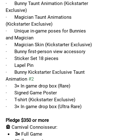
·      Bunny Taunt Animation (Kickstarter 
Exclusive)
·      Magician Taunt Animations 
(Kickstarter Exclusive)
·      Unique in-game poses for Bunnies 
and Magician
·      Magician Skin (Kickstarter Exclusive)
·      Bunny first-person view accessory
·      Sticker Set 18 pieces
·      Lapel Pin
·      Bunny Kickstarter Exclusive Taunt 
Animation 
#2
·      3× In game drop box (Rare)
·      Signed Game Poster
·      T-shirt (Kickstarter Exclusive)
·      3× In game drop box (Ultra Rare)
Pledge $350 or more
🎡 
Carnival Connoisseur:
3×
 Full Game