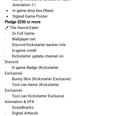
Animation 
#2
In game drop box (Rare)
Signed Game Poster
Pledge $250 or more
🗡️ The Sword Eater:
·      2× Full Game
·      Wallpaper set
·      Discord Kickstarter backer role
·      In-game credit
·      Kickstarter update channel on 
Discord
·      In game Badge (Kickstarter 
Exclusive)
·      Bunny Skin (Kickstarter Exclusive)
·      Tool can items (Kickstarter 
Exclusive)
·      Tool can Kickstarter Exclusive 
Animation & VFX
·      Soundtracks
·      Digital Artbook