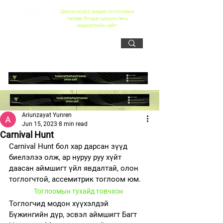
Цахим спорт, видео тоглоомын
талаар бичдэг цорын ганц
мэдээллийн сайт
Ariunzayat Yunren
Jun 15, 2023
8 min read
Carnival Hunt
Carnival Hunt бол хар дарсан зүүд 
биелэлээ олж, ар нуруу руу хүйт 
даасан аймшигт үйл явдалтай, олон 
тоглогчтой, ассемитрик тоглоом юм.   
Тоглоомын тухайд товчхон
Тоглогчид модон хүүхэлдэй 
Бүжингийн дүр, эсвэл аймшигт Багт 