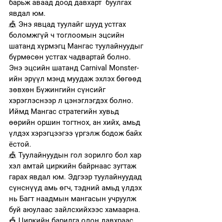
барьж аваад доод давхарт  буулгах 
явдал юм.  
🎪 Энэ явцад туулайг шууд устгах 
боломжгүй ч тоглоомын эцсийн 
шатанд хүрмэгц Мангас туулайнуудыг 
бүрмөсөн устгах чадвартай болно. 
Энэ эцсийн шатанд Carnival Monster-
ийн эрүүл мэнд муудаж эхлэх бөгөөд 
зөвхөн Бүжингийн сүнсийг 
хэрэглэснээр л цэнэглэгдэх болно. 
Иймд Мангас стратегийн хувьд 
өөрийн оршин тогтнох, ан хийх, амьд 
үлдэх хэрэгцээгээ үргэлж бодож байх 
ёстой.
🎪
 Туулайнуудын гол зорилго бол хар 
хэл амтай циркийн байрнаас зугтаж 
гарах явдал юм. Эдгээр туулайнуудад 
сүнснүүд амь өгч, тэдний амьд үлдэх 
нь Багт наадмын мангасын учруулж 
буй аюулаас зайлсхийхээс хамаарна.
🎪
 Циркийн барилга олон давхраас 