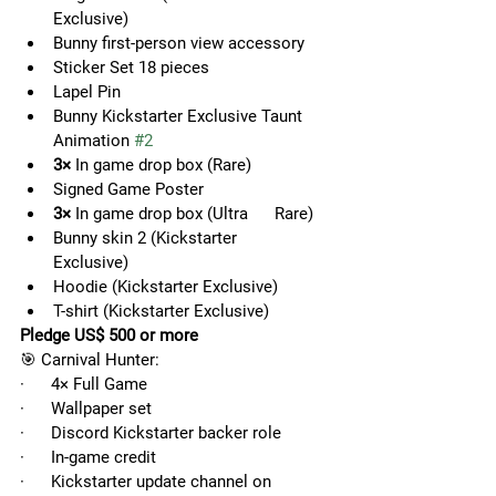
Exclusive)
Bunny first-person view accessory
Sticker Set 18 pieces
Lapel Pin
Bunny Kickstarter Exclusive Taunt      
Animation 
#2
3×
 In game drop box (Rare)
Signed Game Poster
3×
 In game drop box (Ultra      Rare)
Bunny skin 2 (Kickstarter      
Exclusive)
Hoodie (Kickstarter Exclusive)
T-shirt (Kickstarter Exclusive)
Pledge US$ 500 or more
🎯 Carnival Hunter:
·      4× Full Game
·      Wallpaper set
·      Discord Kickstarter backer role
·      In-game credit
·      Kickstarter update channel on 