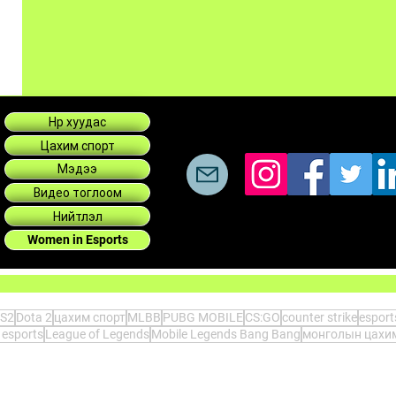
Нүүр хуудас
Цахим спорт
Мэдээ
Видео тоглоом
Нийтлэл
Women in Esports
S2
Dota 2
цахим спорт
MLBB
PUBG MOBILE
CS:GO
counter strike
espor
 esports
League of Legends
Mobile Legends Bang Bang
монголын цахим