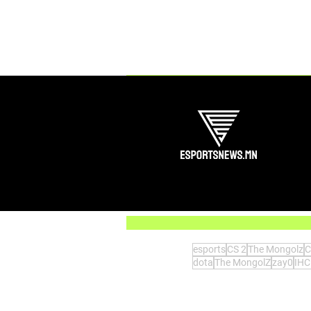
Comments
Write a comment...
Behind the moment #1. KQLY-
ын USP VAC shot
esports
CS 2
The Mongolz
C
dota
The MongolZ
zay0
IHC