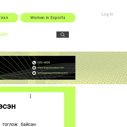
Log In
тлэл
Women in Esports
сайт
эсэн
 тоглож байсан 