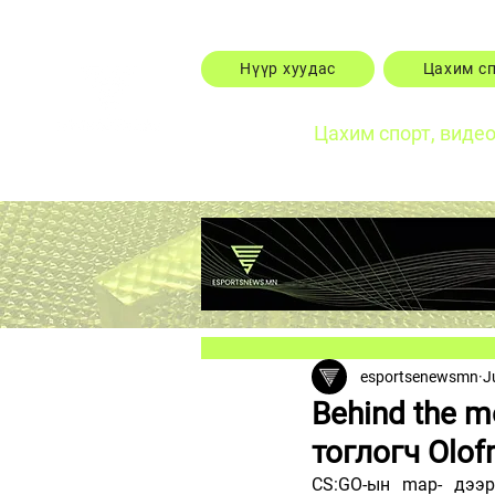
Нүүр хуудас
Цахим с
Цахим спорт, виде
esportsenewsmn
J
Behind the 
тоглогч Olof
CS:GO-ын map- дээр