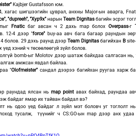
ister"
 Kajbjer Gustafsson юм.
, хагас шигшээгийн цуврал, анхны Major-ын аварга, Fnati
e", "dupreeh", "Xyp9x"
 нарын 
Team Dignitas
 багийн эсрэг тог
апыг 
Fnatic
 баг авсан ч 2 дахь map болох 
Overpass
-г 
. 12-4 дээр "
force"
 buy-aa авч бага багаар раундын зөрү
4 болов. 29 дэхь раунд дээр 
Team Dignitas
 багийхан 
B
 sit
 үед хэний ч төсөөлөөгүй зүйл болов. 
олгүй bomb-ыг Molotov дээр шатаж байхдаа салгасан нь, 
алгаж амжсан явдал байлаа. 
раа "
Olofmeister"
 сандал дээрээ багийхан руугаа харж ба
эр раундад ялсан нь 
map point
 авах байхад, раундаа ав
эж байдаг ямар их тайван байдал вэ? 
лт нь одоо үед байдаг л зүйл мэт боловч уг тоглолт нь
лоход тусалж,  түүнийг ч CS:GO-ын map дээр анх удаа 
.com/watch?v=nPQ4BpTfK1Q