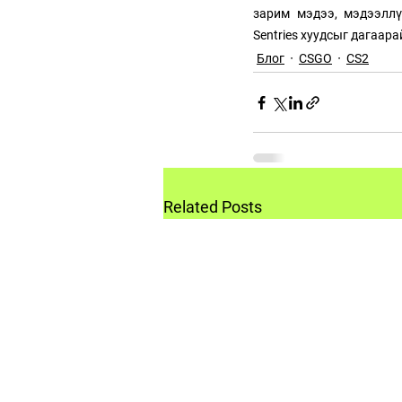
зарим мэдээ, мэдээллү
Sentries хуудсыг дагаара
Блог
CSGO
CS2
Related Posts