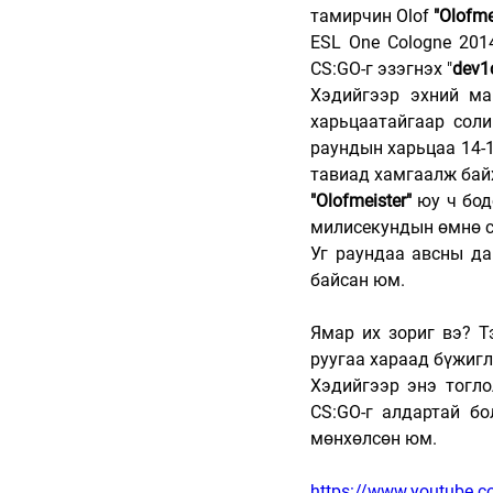
тамирчин 
Olof 
"Olofme
ESL One Cologne 2014
CS:GO-г эзэгнэх "
dev1c
Хэдийгээр эхний м
харьцаатайгаар солив
раундын харьцаа 14-1
тавиад хамгаалж байх
"Olofmeister" 
юу ч бод
милисекундын өмнө с
Уг раундаа авсны да
байсан юм. 
Ямар их зориг вэ? Т
руугаа хараад бүжигл
Хэдийгээр энэ тогло
CS:GO-г алдартай бо
мөнхөлсөн юм.
https://www.youtube