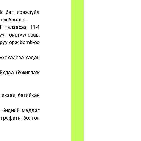
c баг, ирээдүйд 
лож байлаа. 
T 
талаасаа 11-4 
үг ойртуулсаар, 
e-руу орж bomb-oo 
үхэхээсээ хэдэн 
йхдаа бүжиглэж 
чихаад багийхан 
 бидний мэддэг 
графити болгон 