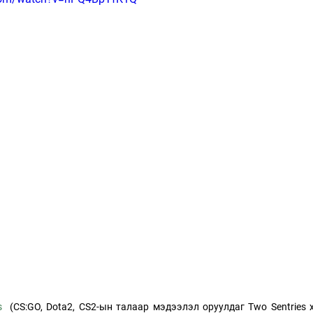
s 
 (CS:GO, Dota2, CS2-ын талаар мэдээлэл оруулдаг Two Sentries х