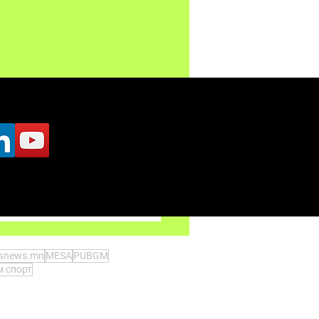
tsnews.mn
MESA
PUBGM
 спорт