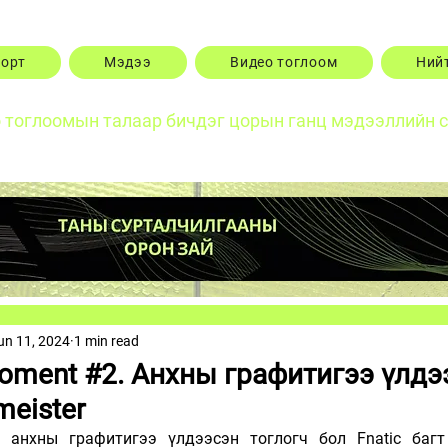
порт
Мэдээ
Видео тоглоом
Ний
о тоглоомын талаар бичдэг цорын ганц мэдээллийн 
un 11, 2024
1 min read
moment #2. Анхны графитигээ үлдэ
meister
 анхны графитигээ үлдээсэн тоглогч бол Fnatic багт