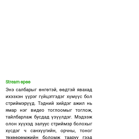
Stream өрөө
Энэ салбарыг өнгөтэй, өөдтэй явахад 
ихээхэн үүрэг гүйцэтгэдэг хүмүүс бол 
стриймэрүүд. Тэдний хийдэг ажил нь 
ямар нэг видео тоглоомыг тоглож, 
тайлбарлаж бусдад үзүүлдэг. Мэдээж 
олон хүүхэд залуус стриймэр болохыг 
хүсдэг ч санхүүгийн, орчны, тоног 
төхөөрөмжийн боломж тааруу гээд 