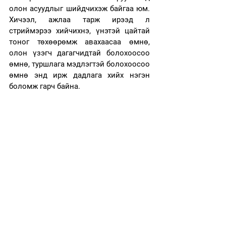
олон асуудлыг шийдчихэж байгаа юм. 
Хичээл, ажлаа тарж ирээд л 
стриймэрээ хийчихнэ, үнэтэй цайтай 
тоног төхөөрөмж авахаасаа өмнө, 
олон үзэгч дагагчидтай болохоосоо 
өмнө, туршлага мэдлэгтэй болохоосоо 
өмнө энд ирж дадлага хийх нэгэн 
боломж гарч байна. 