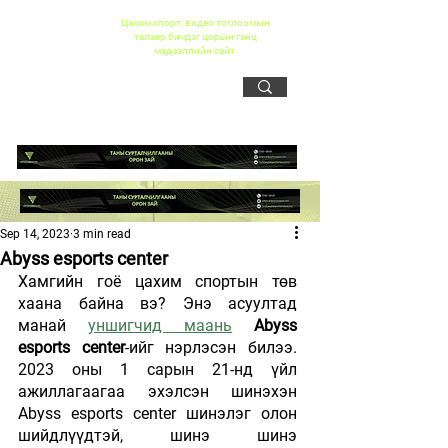
Цахим спорт, видео тоглоомын
талаар бичдэг цорын ганц
мэдээллийн сайт
Sep 14, 2023
3 min read
Abyss esports center
Хамгийн гоё цахим спортын төв 
хаана байна вэ? Энэ асуултад 
манай 
уншигчид маань
Abyss 
esports center
-ийг нэрлэсэн билээ. 
2023 оны 1 сарын 21-нд үйл 
ажиллагаагаа эхэлсэн шинэхэн 
Abyss esports center шинэлэг олон 
шийдлүүдтэй, шинэ шинэ 