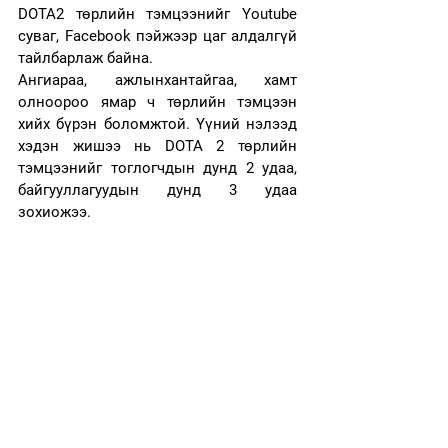
DOTA2 төрлийн тэмцээнийг Youtube 
суваг, Facebook пэйжээр цаг алдалгүй 
тайлбарлаж байна. 
Ангиараа, ажлынхантайгаа, хамт 
олноороо ямар ч төрлийн тэмцээн 
хийх бүрэн боломжтой. Үүний нэлээд 
хэдэн жишээ нь DOTA 2 төрлийн 
тэмцээнийг тоглогчдын дунд 2 удаа, 
байгууллагуудын 
дунд 3 удаа 
зохиожээ. 