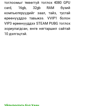
тоглоомыг төвөггүй тоглох 4080 GPU 
card, 16gb, 32gb RAM бүхий 
компьютерүүдийг заал, тайз, тусгай 
өрөөнүүддээ тавьжээ. VVIP1 болон 
VIP3 өрөөнүүддээ STEAM PUBG тоглох 
зориулагдсан, өнгө нягтаршил сайтай 
10 дэлгэцтэй. 
Үйлчлүүлэгч бол Хаан. 