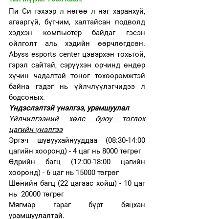
Пи Си гэхээр л нөгөө л нэг харанхуй, 
агааргүй, бүгчим, халтайсан подволд 
хэдхэн компьютер байдаг гэсэн 
ойлголт аль хэдийн өөрчлөгдсөн. 
Abyss esports center цэвэрхэн тохьтой, 
гэрэл сайтай, сэрүүхэн орчинд өндөр 
хүчин чадалтай тоног төхөөрөмжтэй 
байна гэдэг нь үйлчлүүлэгчидээ л 
бодсоных. 
Үндэслэлтэй үнэлгээ, урамшуулал
Үйлчилгээний хөлс буюу тоглох 
цагийн үнэлгээ
Эртэч шувуухайнууддаа (08:30-14:00 
цагийн хооронд) - 4 цаг нь 8000 төгрөг
Өдрийн багц (12:00-18:00 цагийн 
хооронд) - 6 цаг нь 15000 төгрөг
Шөнийн багц (22 цагаас хойш) - 10 цаг 
нь  
20000 
төгрөг
Мягмар гараг бүрт бяцхан 
урамшуулалтай.