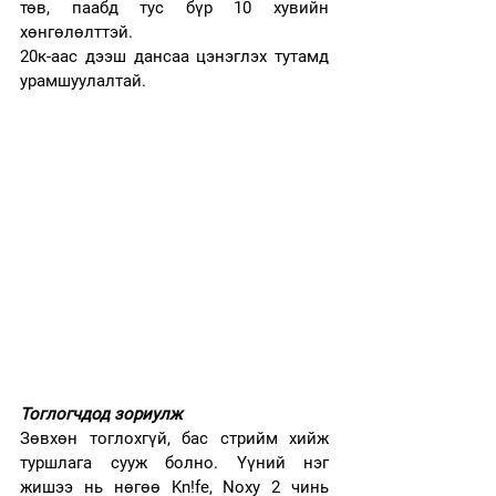
төв, паабд тус бүр 10 хувийн 
хөнгөлөлттэй. 
20к-аас дээш дансаа цэнэглэх тутамд 
урамшуулалтай. 
Тоглогчдод зориулж 
Зөвхөн тоглохгүй, бас стрийм хийж 
туршлага сууж болно. Үүний нэг 
жишээ нь нөгөө Kn!fe, Noxy 2 чинь   