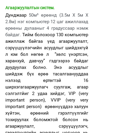
Агааржуулалтын систем. 
Дунджаар 
50м³ өрөөнд (3.5м Х 5м Х 
2.8м) нэг компьютер 12 цаг ажиллахад 
өрөөны дулааныг 4 градуссаар нэмж 
байдаг. 
Тийм болохоор 130 компьютер 
ажиллаж байгаа үед 
агааржуулалт, 
сэрүүцүүлэгчийн асуудлыг шийдэхгүй 
л юм бол нөгөө л  “хөлс үнэртсэн, 
харанхуй, давчуу” гэдгээрээ байдаг 
дуудуулах болно. Энэ асуудлыг 
шийдэж бүх өрөө тасалгаанууддаа 
нэлээд өртөгтэй 16 
ширхэгагааржуулагч суулгаж, агаар 
сэлгэлтйиг 2 удаа хийдэг, VIP (very 
important person), VVIP (very very 
important person)  өрөөнүүддээ халуун 
хүйтэн, өрөөний гэрэлтүүлгийг 
тохируулах боломжтой болсон нь 
агааржуулалт, сэрүүцүүлэгч, 
гэрэлтүүлгийн асуудлыг цогцоор нь 