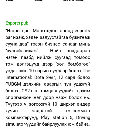
Esports pub 
“Нэгэн цагт Монголдоо очоод esports 
bar нээж, хэдэн залуустайгаа бужигнаж 
сууна даа” гэсэн бизнес санааг минь 
“хулгайлчихаж”.  Найз нөхдөөрөө 
нэгэн паабд нийлж суугаад томоос 
том дэлгэцүүд дээр “хөл бөмбөгөө” 
үздэг шиг, 10 сарын сүүлээр болох The 
International: Dota 2-ыг, 12 сард болох 
PUBGM дэлхийн аваргыг, тун удахгүй 
болох CS2-ын тэмцээнүүдийг цахим 
спортынхон нэг доор үзэж болох нь. 
Түүгээр ч зогсохгүй 10 ширхэг өндөр 
хүчин чадалтай тоглоомын 
компьютерүүд, Play station 5, Driving 
simulator-үүдийг байрлуулах юм байна.