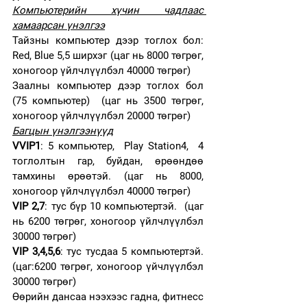
Компьютерийн хүчин чадлаас 
хамаарсан үнэлгээ
Тайзны компьютер дээр тоглох бол: 
Red, Blue 5,5 ширхэг (цаг нь 8000 төгрөг, 
хоногоор үйлчлүүлбэл 40000 төгрөг)
Заалны компьютер дээр тоглох бол 
(75 компьютер)  (цаг нь 3500 төгрөг, 
хоногоор үйлчлүүлбэл 20000 төгрөг)
Багцын үнэлгээнүүд
VVIP1
: 5 компьютер,  Play Station4,  4 
тоглолтын гар, буйдан, өрөөндөө 
тамхины өрөөтэй. (цаг нь 8000, 
хоногоор үйлчлүүлбэл 40000 төгрөг)
VIP 2,7
: тус бүр 10 компьютертэй.  (цаг 
нь 6200 төгрөг, хоногоор үйлчлүүлбэл 
30000 төгрөг)
VIP 3,4,5,6
: тус тусдаа 5 компьютертэй. 
(цаг:6200 төгрөг, хоногоор үйчлүүлбэл 
30000 төгрөг)
Өөрийн дансаа нээхээс гадна, фитнесс 