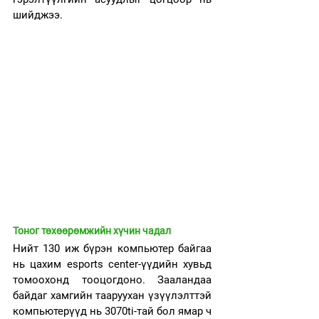
шийджээ. 
Тоног төхөөрөмжийн хүчин чадал
Нийт 130 иж бүрэн компьютер байгаа 
нь цахим esports center-үүдийн хувьд 
томоохонд тооцогдоно. Зааландаа 
байдаг хамгийн тааруухан үзүүлэлттэй 
компьютерүүд нь 3070ti-тай 
бол ямар ч 