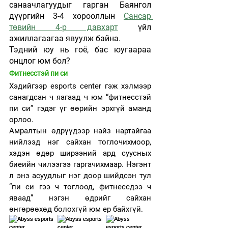
санаачлагуудыг гарган Баянгол 
дүүргийн 3-4 хорооллын 
Сансар 
төвийн 4-р давхарт
 үйл 
ажиллагаагаа явуулж байна.
Тэдний юу нь гоё, бас юугаараа 
онцлог юм бол? 
Фитнесстэй пи си
Хэдийгээр esports center гэж хэлмээр 
санагдсан ч яагаад ч юм “фитнесстэй 
пи си” гэдэг үг өөрийн эрхгүй аманд 
орлоо. 
Амралтын өдрүүдээр найз нартайгаа 
нийлээд нэг сайхан тоглочихмоор, 
хэдэн өдөр ширээний ард суусных 
биеийн чилээгээ гаргачихмаар. Нэгэнт 
л энэ асуудлыг нэг доор шийдсэн тул 
“пи си гээ ч тоглоод, фитнессдээ ч 
яваад” нэгэн өдрийг сайхан 
өнгөрөөхөд болохгүй юм ер байхгүй. 