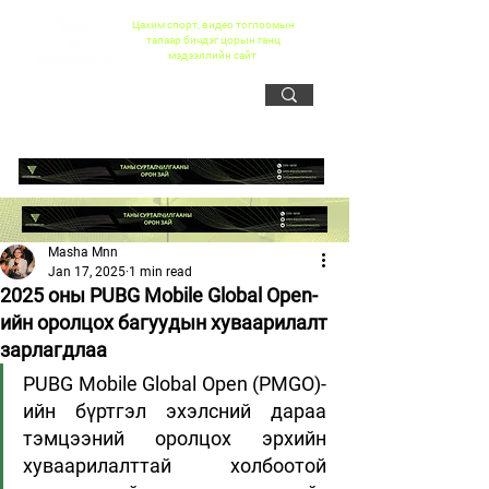
Цахим спорт, видео тоглоомын
талаар бичдэг цорын ганц
мэдээллийн сайт
Masha Mnn
Jan 17, 2025
1 min read
2025 оны PUBG Mobile Global Open-
ийн оролцох багуудын хуваарилалт
зарлагдлаа
PUBG Mobile Global Open (PMGO)-
ийн бүртгэл эхэлсний дараа 
тэмцээний оролцох эрхийн 
хуваарилалттай холбоотой 