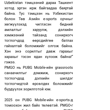
Uzbekistan тэмцээний дараа Ташкент 
хотод эргэн ирж байгаадаа баяртай 
байна. Тус тэмцээн нь Узбекистан 
болон Төв Азийн e-sports орчныг 
хөгжүүлэхэд чиглэсэн бидний 
амлалтыг харуулж, дэлхийн 
хэмжээний тайзанд сонирхогч 
тоглогчдод өөрсдийгөө батлах 
гайхалтай боломжийг олгож байна. 
Хэн энэ сорилтыг давж гарахыг 
харахыг тэсэн ядан хүлээж байна!” 
гэжээ.
PMGO нь PUBG Mobile-ийн grassroots 
санаачилгыг дэмжиж, сонирхогч 
тоглогчдод дэлхийн шилдэг 
тоглогчидтой өрсөлдөх боломжийг 
бүрдүүлэх зорилготой юм.
2025 он PUBG Mobile-ийн e-sports-д 
томоохон жил байх төлөвтэй. PMGO-г 