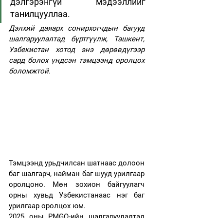
дэлгэрэнгүй мэдээллийг 
танилцууллаа.
Дэлхий даяарх сонирхогчдын багууд 
шалгаруулалтад бүртгүүлж, Ташкент, 
Узбекистан хотод энэ дөрөвдүгээр 
сард болох үндсэн тэмцээнд оролцох 
боломжтой.
Тэмцээнд урьдчилсан шатнаас долоон 
баг шалгарч, найман баг шууд урилгаар 
оролцоно. Мөн зохион байгуулагч 
орны хувьд Узбекистанаас нэг баг 
урилгаар оролцох юм.
2025 оны PMGO-ийн шалгаруулалтад 