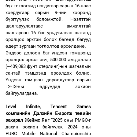
бүх тоглогчид нэгдүгээр сарын 16-наас 
хоёрдугаар сарын 9-ний хооронд 
бүртгүүлэх боломжтой. Нээлттэй 
шалгаруулалтаас амжилттай 
шалгарсан 16 баг урьдчилсан шатанд 
оролцох эрхтэй болох бөгөөд багууд 
өдөрт зургаан тоглолтод өрсөлдөнө.
Эндээс долоон баг үндсэн тэмцээнд 
оролцох эрхээ авч, 500.000 ам.доллар 
(~409,083 фунт стерлинг)-ын шагналын 
сантай тэмцээнд өрсөлдөх болно. 
Үндсэн тэмцээн дөрөвдүгээр сарын 
12-13-ны өдрүүдэд зохион 
байгуулагдана.
Level Infinite, Tencent Games 
компанийн Дэлхийн E-sports төвийн 
захирал Жеймс Янг
 “2025 оны PMGO-г 
дахин зохион байгуулж, 2024 оны 
PUBG Mobile National Championship 