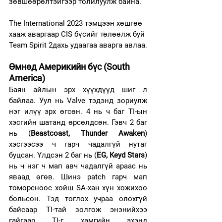
зөвшөөрөлтэйгээр толилуулж байна. 
The International 2023 тэмцээн хөшгөө 
хааж аваргаар CIS бүсийг төлөөлж буй 
Team Spirit 2дахь удаагаа аварга авлаа.
Өмнөд Америкийн бүс (South 
America)
Баян айлын эрх хүүхдүүд шиг л 
байлаа. Уул нь Valve тэдэнд зориулж 
нэг илүү эрх өгсөн. 4 нь ч баг TI-ын 
хэсгийн шатанд өрсөлдсөн. Гэвч 2 баг 
нь (
Beastcoast, Thunder Awaken
) 
хэсгээсээ ч гарч чадалгүй нутаг 
буцсан. Үлдсэн 2 баг нь (
EG, Keyd Stars
) 
нь ч нэг ч мап авч чадалгүй араас нь 
яваад өгөв. Шинэ patch гарч мап 
томорсноос хойш SA-хан хүн хожихоо 
больсон. Тэд тоглох учраа олохгүй 
байсаар TI-тай золгож энэнийхээ 
гайгаар TI-г хамгийн эхэнд 