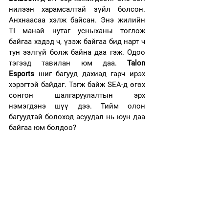
нилээн харамсалтай зүйл болсон. 
Анхнаасаа хэлж байсан. Энэ жилийн 
TI манай нутаг усныханы тоглож 
байгаа хэдэд ч, үзэж байгаа бид нарт ч 
тун ээлгүй болж байна даа гэж. Одоо 
тэгээд тавилан юм даа. 
Talon 
Esports
 шиг багууд дахиад гарч ирэх 
хэрэгтэй байдаг. Тэгж байж SEA-д өгөх 
сонгон шалгаруулалтын эрх 
нэмэгдэнэ шүү дээ. Тийм олон 
багуудтай болоход асуудал нь юун даа 
байгаа юм болдоо?