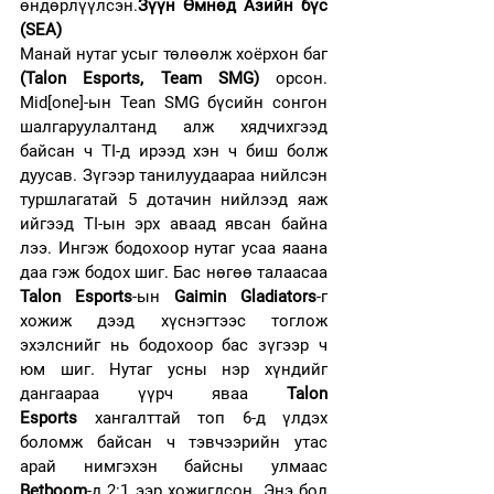
өндөрлүүлсэн.
Зүүн Өмнөд Азийн бүс 
(SEA)
Манай нутаг усыг төлөөлж хоёрхон баг 
(Talon Esports, Team SMG) 
орсон. 
Mid[one]-ын Tean SMG бүсийн сонгон 
шалгаруулалтанд алж хядчихгээд 
байсан ч TI-д ирээд хэн ч биш болж 
дуусав. Зүгээр танилуудаараа нийлсэн 
туршлагатай 5 дотачин нийлээд яаж 
ийгээд TI-ын эрх аваад явсан байна 
лээ. Ингэж бодохоор нутаг усаа яаана 
даа гэж бодох шиг. Бас нөгөө талаасаа 
Talon Esports
-ын 
Gaimin Gladiators
-г 
хожиж дээд хүснэгтээс тоглож 
эхэлснийг нь бодохоор бас зүгээр ч 
юм шиг. Нутаг усны нэр хүндийг 
дангаараа үүрч яваa 
Talon 
Esports
 хангалттай топ 6-д үлдэх 
боломж байсан ч тэвчээрийн утас 
арай нимгэхэн байсны улмаас 
Betboom
-д 2:1 ээр хожигдсон. Энэ бол 