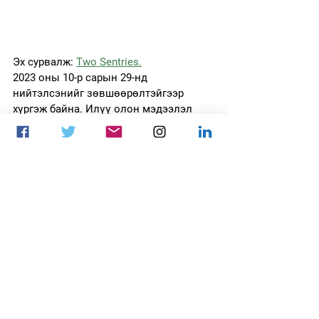
Эх сурвалж: 
Two Sentries.
2023 оны 10-р сарын 29-нд 
нийтэлсэнийг зөвшөөрөлтэйгээр 
хүргэж байна. Илүү олон мэдээлэл 
авахыг хүсвэл Two Sentries хуудсыг 
дагаарай.
Dota 2
Two Sentries
the International 2023
the International
Nouns
BeastCoast
Thunder Awake
Dota2
Блог
Цахим спортын бизнес