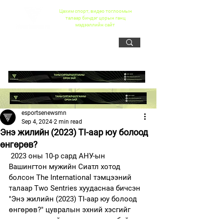
Цахим спорт, видео тоглоомын
талаар бичдэг цорын ганц
мэдээллийн сайт
esportsenewsmn
Sep 4, 2024
2 min read
Энэ жилийн (2023) TI-аар юу болоод
өнгөрөв?
 2023 оны 10-р сард АНУ-ын 
Вашингтон мужийн Сиатл хотод 
болсон The International тэмцээний 
талаар Two Sentries хуудаснаа бичсэн 
"Энэ жилийн (2023) TI-аар юу болоод 
өнгөрөв?" цувралын эхний хэсгийг 