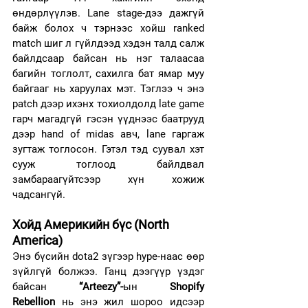
өндөрлүүлэв. Lane stage-дээ дажгүй 
байж болох ч тэрнээс хойш ranked 
match шиг л гүйлдээд хэдэн талд салж 
байлдсаар байсан нь нэг талаасаа 
багийн тоглолт, сахилга бат ямар муу 
байгааг нь харуулах мэт. Тэглээ ч энэ 
patch дээр ихэнх тохиолдолд late game 
гарч магадгүй гэсэн үүднээс баатрууд 
дээр hand of midas авч, lane гаргаж 
зугтаж тоглосон. Гэтэл тэд суувал хэт 
сууж тоглоод байлдвал 
замбараагүйтсээр хүн хожиж 
чадсангүй.
Хойд Америкийн бүс (North 
America)
Энэ бүсийн dota2 зүгээр hype-наас өөр 
зүйлгүй болжээ. Ганц дээгүүр үздэг 
байсан 
“Arteezy”-
ын 
Shopify 
Rebellion
 нь энэ жил шороо идсээр 