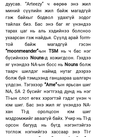
дуусав. “Arteezy” ч өөрөө энэ жил 
миний сүүлийн жил байж магадгүй 
гэж байхыг бодвол удахгүй зодог 
тайлах биз. Бас энэ баг яг үнэндээ 
тарах цаг нь аль хэдийнээ болсноо 
ухаарсан гэж найдья. Сүүлд арай form-
той байж магадгүй гэсэн 
“moonmeander”-
ын 
TSM 
нь ч бас нэг 
бүсийнхээ 
Nouns
-д хожигдсон. Гэхдээ 
яг үнэндээ NA-ын босс нь 
Nouns
 болж 
таарч шилдэг наймд нутаг дээрээ 
болж буй тэмцээнд ганцаараа шалгарч 
үлдсэн. Тэгэхээр 
“Ame”-
ын ярьсан шиг 
NA, SA 2 бүсийг нэгтгээд дунд нь нэг 
TI-ын слот өгөх хэрэгтэй гэдэг үнэн ч 
юм шиг. Бас энэ жил яг үнэндээ NA-
хан TI-д оролцсон юм шиг 
мэдрэмжийг аваагүй байх. Учир нь TI-д 
орсон багууд нь бүгд нэгэнтэйгээ 
тоглож нэгнийгээ хассаар энэ TI-г 