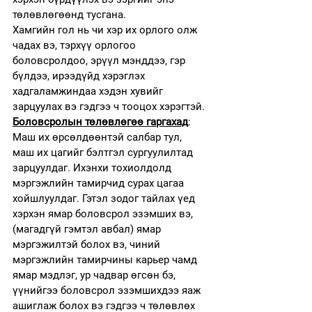
төлөвлөгөөнд тусгана.  
Хамгийн гол нь чи хэр их орлого олж 
чадах вэ, тэрхүү орлогоо 
боловсролдоо, эрүүл мэнддээ, гэр 
бүлдээ, ирээдүйд хэрэглэх 
хадгаламжиндаа хэдэн хувийг 
зарцуулах вэ гэдгээ ч тооцох хэрэгтэй.
Боловсролын төлөвлөгөө гаргахад
: 
Маш их өрсөлдөөнтэй салбар тул, 
маш их цагийг бэлтгэл сургуулилтад 
зарцуулдаг. Ихэнхи тохиолдолд 
мэргэжлийн тамирчид сурах цагаа 
хойшлуулдаг. Гэтэл зодог тайлах үед 
хэрхэн ямар боловсрол эзэмших вэ, 
(магадгүй гэмтэл авбал) ямар 
мэргэжилтэй болох вэ, чиний 
мэргэжлийн тамирчины карьер чамд 
ямар мэдлэг, ур чадвар өгсөн бэ, 
үүнийгээ боловсрол эзэмшихдээ яаж 
ашиглаж болох вэ гэдгээ ч төлөвлөх 