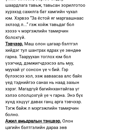
шаардлага тавьж, тавьсан зорилготоо 
хүрэхэд сахилга бат хамгийн чухал 
юм. Хэрвээ “За ёстой яг маргаашнаас 
эхлээд л...” гэж хойж тавьдаг бол 
хэзээ ч мэргэжлийн тамирчин 
болохгүй. 
Тэвчээр.
Маш олон цагаар бэлтгэл 
хийдэг тул шантрах ядрах үе зөндөө 
гарна. Тааруухан тоглох юм бол 
үзэгчид, дэмжигчдээсээ аль муу, 
муухай үг сонсон үе ч бий. Гэр 
бүлээсээ хол, ээж ааваасаа алс байх 
үед тэднийгээ санах нь наад захын 
хэрэг. Магадгүй багийнхантайгаа үг 
хэлээ ололцохгүй үе ч гарна. Энэ бүх 
хүнд хэцүүг давах ганц арга тэвчээр. 
Тэгж байж л мэргэжлийн тамирчин 
болно. 
Ажил амьдралын тэнцвэр.
Олон 
цагийн бэлтгэлийн дараа зөв 