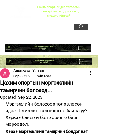
Цахим спорт, видео тоглоомын
талаар бичдэг цорын ганц
мэдээллийн сайт
Ariunzayat Yunren
Sep 6, 2023
3 min read
Цахим спортын мэргэжлийн
тамирчин болоход...
Updated:
Sep 22, 2023
Мэргэжлийн болохоор төлөвлөсөн 
ядаж 1 жилийн төлөвлөгөө байна уу? 
Хэрвээ байхгүй бол зорилго биш 
мөрөөдөл. 
Хэзээ мэргэжлийн тамирчин болдог вэ?