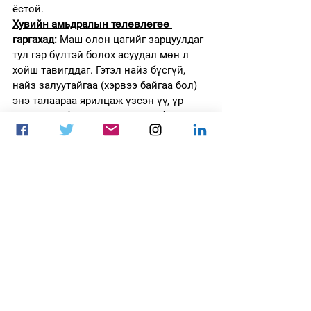
ёстой. 
Хувийн амьдралын төлөвлөгөө 
гаргахад
:
 Маш олон цагийг зарцуулдаг 
тул гэр бүлтэй болох асуудал мөн л 
хойш тавигддаг. Гэтэл найз бүсгүй, 
найз залуутайгаа (хэрвээ байгаа бол) 
энэ талаараа ярилцаж үзсэн үү, үр 
хүүхэдтэй болох хугацаагаа ч бас 
төлөвлөх хэрэгтэй. 
Хамгийн сүүлд хэлэхэд энэ бүх 
төлөвлөгөөг чи аав, ээж, ах эгч, 
найз бүсгүй, найз залуу, гэр 
бүлийнхээ хүнтэй хамт сууж 
байгаад гаргавал хэрэгжихэд 
дөхөм болно шүү. 
Чи мэргэжлийн тамирчин болоход бэлэн 
үү?
цахим спорт
мэргэжлийн тамирчин