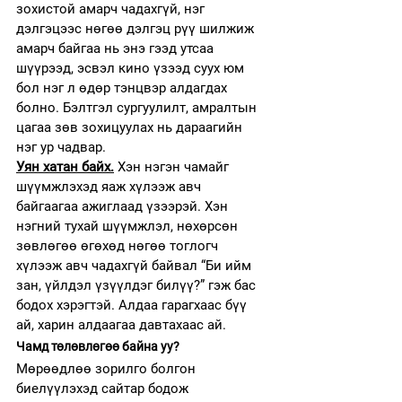
зохистой амарч чадахгүй, нэг 
дэлгэцээс нөгөө дэлгэц рүү шилжиж 
амарч байгаа нь энэ гээд утсаа 
шүүрээд, эсвэл кино үзээд суух юм 
бол нэг л өдөр тэнцвэр алдагдах 
болно. Бэлтгэл сургуулилт, амралтын 
цагаа зөв зохицуулах нь дараагийн 
нэг ур чадвар. 
Уян хатан байх.
 Хэн нэгэн чамайг 
шүүмжлэхэд яаж хүлээж авч 
байгаагаа ажиглаад үзээрэй. Хэн 
нэгний тухай шүүмжлэл, нөхөрсөн 
зөвлөгөө өгөхөд нөгөө тоглогч 
хүлээж авч чадахгүй байвал “Би ийм 
зан, үйлдэл үзүүлдэг билүү?” гэж бас 
бодох хэрэгтэй. Алдаа гарагхаас бүү 
ай, харин алдаагаа давтахаас ай.
Чамд төлөвлөгөө байна уу?
Мөрөөдлөө зорилго болгон 
биелүүлэхэд сайтар бодож 