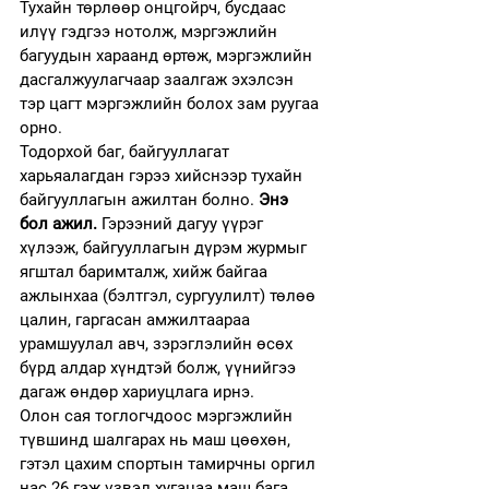
Тухайн төрлөөр онцгойрч, бусдаас 
илүү гэдгээ нотолж, мэргэжлийн 
багуудын хараанд өртөж, мэргэжлийн 
дасгалжуулагчаар заалгаж эхэлсэн 
тэр цагт мэргэжлийн болох зам руугаа 
орно.  
Тодорхой баг, байгууллагат 
харьяалагдан гэрээ хийснээр тухайн 
байгууллагын ажилтан болно. 
Энэ 
бол ажил.
 Гэрээний дагуу үүрэг 
хүлээж, байгууллагын дүрэм журмыг 
ягштал баримталж, хийж байгаа 
ажлынхаа (бэлтгэл, сургуулилт) төлөө 
цалин, гаргасан амжилтаараа 
урамшуулал авч, зэрэглэлийн өсөх 
бүрд алдар хүндтэй болж, үүнийгээ 
дагаж өндөр хариуцлага ирнэ.
Олон сая тоглогчдоос мэргэжлийн 
түвшинд шалгарах нь маш цөөхөн, 
гэтэл цахим спортын тамирчны оргил 
нас 26 гэж үзвэл хугацаа маш бага. 