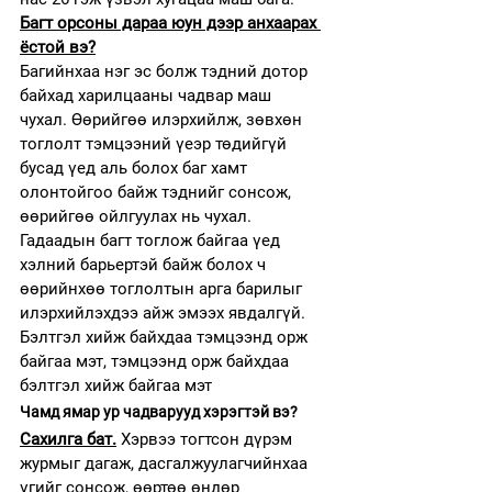
Багт орсоны дараа юун дээр анхаарах 
ёстой вэ?
Багийнхаа нэг эс болж тэдний дотор 
байхад харилцааны чадвар маш 
чухал. Өөрийгөө илэрхийлж, зөвхөн 
тоглолт тэмцээний үеэр төдийгүй 
бусад үед аль болох баг хамт 
олонтойгоо байж тэднийг сонсож, 
өөрийгөө ойлгуулах нь чухал. 
Гадаадын багт тоглож байгаа үед 
хэлний барьертэй байж болох ч 
өөрийнхөө тоглолтын арга барилыг 
илэрхийлэхдээ айж эмээх явдалгүй. 
Бэлтгэл хийж байхдаа тэмцээнд орж 
байгаа мэт, тэмцээнд орж байхдаа 
бэлтгэл хийж байгаа мэт
Чамд ямар ур чадварууд хэрэгтэй вэ?
Сахилга бат.
Хэрвээ тогтсон дүрэм 
журмыг дагаж, дасгалжуулагчийнхаа 
үгийг сонсож, өөртөө өндөр 