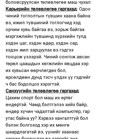
боловсруулсан төлөвлөгөө маш чухал.
Карьерийн төлөвлөгөө гаргахад
: Одоо 
чиний тоглолтын түвшин хаана байна 
вэ, ижил түвшиний тоглогчид хэд 
орчим хувь байгаа вэ, зорьж байгаа 
мэргэжлийн түвшинд хүрэхийн тулд 
хэдэн цаг, хэдэн өдөр, хэдэн сар, 
хэдэн жил зарцуулах вэ гэдгээ 
тооцож үзээрэй. Чиний сонгож авсан 
төрөл цаашдын хөгжлийн явцдаа хэр 
их хувьсан өөрчлөгдөх бол, 
өрсөлдөөн дунд тэсч үлдэх үү гэдгийг 
ч бас бодолцох хэрэгтэй. 
Санхүүгийн төлөвлөгөө гаргахад
: 
Цахим спорт бол маш их өртөг 
өндөртэй. Чамд бэлтгэлээ хийх байр, 
өндөр хүчин чадалтай компьютер, гар 
утас байна уу? Хэрвээ хангалтгүй бол 
бэлэн болгоход хэр их мөнгө 
шаардлагатай вэ, үүнийг хаанаас 
хэрхэн бүрдүүлэх вэ зэргийг энэ 