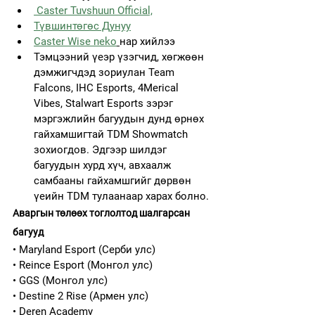
 Caster Tuvshuun Official,
Түвшинтөгөс Дунуу
Caster Wise neko
нар хийлээ
Тэмцээний үеэр үзэгчид, хөгжөөн 
дэмжигчдэд зориулан Team 
Falcons, IHC Esports, 4Merical 
Vibes, Stalwart Esports зэрэг 
мэргэжлийн багуудын дунд өрнөх 
гайхамшигтай TDM Showmatch 
зохиогдов. Эдгээр шилдэг 
багуудын хурд хүч, авхаалж 
самбааны гайхамшгийг дөрвөн 
үеийн TDM тулаанаар харах болно.
Аваргын төлөөх тоглолтод шалгарсан 
багууд
• Maryland Esport (Серби улс)
• Reince Esport (Монгол улс)
• GGS (Монгол улс)
• Destine 2 Rise (Армен улс)
• Deren Academy