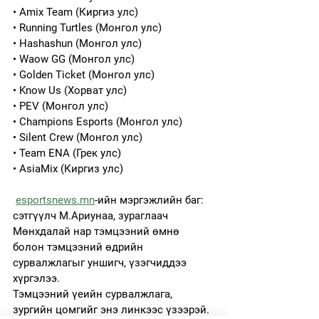
• Amix Team (Киргиз улс)
• Running Turtles (Монгол улс)
• Hashashun (Монгол улс)
• Waow GG (Монгол улс)
• Golden Ticket (Монгол улс)
• Know Us (Хорват улс)
• PEV (Монгол улс)
• Champions Esports (Монгол улс)
• Silent Crew (Монгол улс)
• Team ENA (Грек улс)
• AsiaMix (Киргиз улс)
esportsnews.mn
-ийн мэргэжлийн баг: 
сэтгүүлч М.Ариунаа, зураглаач 
Мөнхдалай нар тэмцээний өмнө 
болон тэмцээний өдрийн 
сурвалжлагыг уншигч, үзэгчиддээ 
хүргэлээ. 
Тэмцээний үеийн сурвалжлага, 
зургийн цомгийг энэ линкээс үзээрэй.