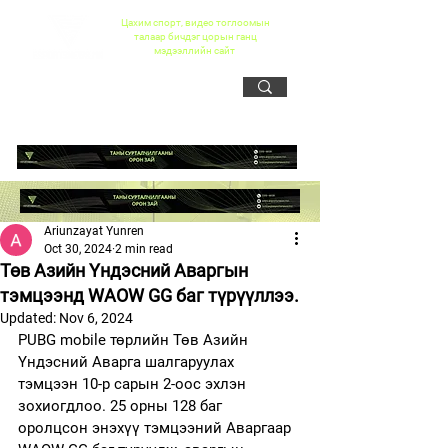
Цахим спорт, видео тоглоомын
талаар бичдэг цорын ганц
мэдээллийн сайт
Ariunzayat Yunren
Oct 30, 2024
2 min read
Төв Азийн Үндэсний Аваргын
тэмцээнд WAOW GG баг түрүүллээ.
Updated:
Nov 6, 2024
PUBG mobile төрлийн Төв Азийн 
Үндэсний Аварга шалгаруулах 
тэмцээн 10-р сарын 2-оос эхлэн 
зохиогдлоо. 25 орны 128 баг 
оролцсон энэхүү тэмцээний Аваргаар 