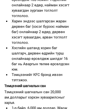
онлайнаар 2 өдөр, найман хэсэгт 
хуваагдан зургаан тоглолт 
тоглолоо.
Харин эндээс шалгарсан жаран 
дөрвөн баг (хэсэг бүрээс найман 
баг) онлайнаар 2 өдөр, дөрвөн 
хэсэгт хуваагдан, арван тоглолт 
тоглолоо.
Хэсгийн шатанд хорин баг 
шалгарч, дөрвөн өдрийн турш 
онлайнаар өрсөлдөж шилдэг 16 
баг нь Аваргын төлөө өрсөлдсөн 
юм.
Тэмцээнийг KFC брэнд ивээн 
тэтгэжээ.
Тэмцээний шагналын сан 
Тэмцээний шагналын сан 20,000 
ам.долларыг хэрхэн хуваарилсныг 
харъя.
1-р байр. 6,000 ам.доллар. Waow 