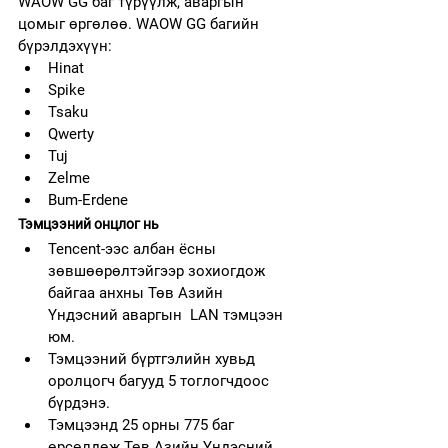
WAOW GG баг түрүүлж, аваргын 
цомыг өргөлөө. WAOW GG багийн 
бүрэлдэхүүн:
Hinat
Spike
Tsaku
Qwerty
Tuj
Zelme
Bum-Erdene
Тэмцээний онцлог нь
Tencent-ээс албан ёсны 
зөвшөөрөлтэйгээр зохиогдож 
байгаа анхны Төв Азийн 
Үндэсний аваргын  LAN тэмцээн 
юм.
Тэмцээний бүртгэлийн хувьд 
оролцогч багууд 5 тоглогчдоос 
бүрдэнэ.
Тэмцээнд 25 орны 775 баг 
өрсөлдөж Төв Азийн Үндэсний 