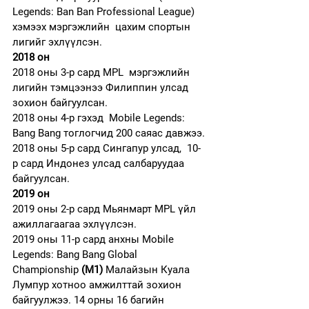
Legends: Ban Ban Professional League) 
хэмээх мэргэжлийн  цахим спортын 
лигийг эхлүүлсэн.
2018 он
2018 оны 3-р сард MPL  мэргэжлийн 
лигийн тэмцээнээ Филиппин улсад 
зохион байгуулсан.
2018 оны 4-р гэхэд  Mobile Legends: 
Bang Bang тоглогчид 200 саяас давжээ.
2018 оны 5-р сард Сингапур улсад,  10-
р сард Индонез улсад салбаруудаа 
байгуулсан. 
2019 он
2019 оны 2-р сард Мьянмарт MPL үйл 
ажиллагаагаа эхлүүлсэн.
2019 оны 11-р сард анхны Mobile 
Legends: Bang Bang Global 
Championship 
(M1) 
Малайзын Куала 
Лумпур хотноо амжилттай зохион 
байгуулжээ. 14 орны 16 багийн 