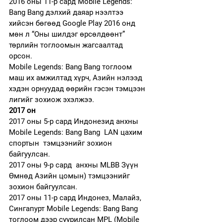
2016 оны 11-р сард Mobile Legends: 
Bang Bang дэлхий даяар нээлтээ 
хийсэн бөгөөд Google Play 2016 онд 
мөн л “Оны шилдэг өрсөлдөөнт” 
төрлийн тоглоомын жагсаалтад 
орсон.
Mobile Legends: Bang Bang тоглоом 
маш их амжилтад хүрч, Азийн нэлээд 
хэдэн орнуудад өөрийн гэсэн тэмцээн 
лигийг зохиож эхэлжээ. 
2017 он
2017 оны 5-р сард Индонезид анхны 
Mobile Legends: Bang Bang  LAN цахим 
спортын  тэмцээнийг зохион 
байгуулсан.
2017 оны 9-р сард  анхны MLBB Зүүн 
Өмнөд Азийн цомын) тэмцээнийг 
зохион байгуулсан.
2017 оны 11-р сард Индонез, Малайз, 
Сингапурт Mobile Legends: Bang Bang 
тоглоом дээр суурилсан MPL (Mobile 