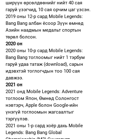
ширүүн өрсөлдөөнийг нийт 40 сая 
гаруй үзэгчид, 10 сая орчим цаг үзсэн.
2019 оны 12-р сард Mobile Legends: 
Bang Bang албан ёсоор Зүүн өмнөд 
Азийн наадмын медальт спортын 
төрөл болсон.
2020 он
2020 оны 10-р сард Mobile Legends: 
Bang Bang тоглоомыг нийт 1 тэрбум 
гаруй удаа татаж (download), сарын 
идэвхтэй тоглогчдын тоо 100 сая 
давжээ.
2021 он
2021 онд Mobile Legends: Adventure 
тоглоом Япон, Өмнөд Солонгост 
нэвтэрч, Apple болон Google-ийн 
үнэгүй тоглоомын жагсаалтыг 
тэргүүлэв.
2021 оны 1-р сард хоёр дахь Mobile 
Legends: Bang Bang Global 