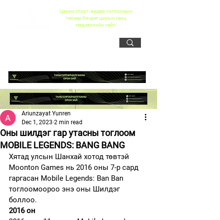
Цахим спорт, видео тоглоомын
талаар бичдэг цорын ганц
мэдээллийн сайт
Ariunzayat Yunren
Dec 1, 2023
2 min read
Оны шилдэг гар утасны тоглоом
MOBILE LEGENDS: BANG BANG
Хятад улсын Шанхай хотод төвтэй 
Moonton Games нь 2016 оны 7-р сард 
гаргасан Mobile Legends: Ban Ban 
тоглоомоороо энэ оны Шилдэг 
боллоо.
2016 он