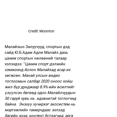
Credit: Moonton
Малайзын Залуучууд, спортын дэд 
сайд Ю.Б.Адам Адли Малайз дахь 
цахим спортын нөлөөний талаар 
хэлэхдээ: "
Цахим спорт дэлхийн 
хэмжээнд болон Малайзад асар их 
хөгжсөн. Манай улсын видео 
тоглоомын салбар 2020 оноос хойш 
жил бүр дунджаар 8.9%-ийн өсөлтийг 
үзүүлсэн бөгөөд одоо Малайзчуудын 
50 гаруй хувь нь  идэвхитэй тоглогчид 
байна.  Энэхүү хүчирхэг экосистем нь 
мэргэжлийн тамирчдаас эхлээд 
багийн эзэд, контент бүтээгчид, арга 