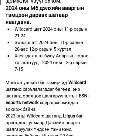
дэмжлэг үзүүлэх юм. 
2024 оны M6 дэлхийн аваргын 
тэмцээн дараах шатаар 
явагдана.
Wildcard шат 2024 оны 11-р сарын 
21-24
Swiss шат: 2024 оны 11-р сарын 
28-аас 12-р сарын 5 хүртэл
Хасагдах шат буюу Аваргын төлөө 
тоглолтууд : 2024 оны 12-р сарын 
7-15
Монгол улсын баг тамирчид 
Wildcard 
шатанд харъяалагддаг бөгөөд, энэ 
шатанд оролцох шалгаруулалтыг
 ESN-
esports network
 хоёр дахь жилдээ 
зохиож байна.
2023 оны Wildcard шатанд 
Lilgun 
баг 
өрсөлдөн, улмаар Дэлхийн аварга 
шалгаруулах Үндсэн тэмцээнд 
шалгарч байсан. Шилдэг 22 баг 