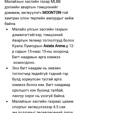
Малайзын засгийн газар MLBB 
дэлхийн аваргын тэмцээнийг 
дэмжиж, хөгжүүлэгч 
MOONTON
-тэй 
хамтран олон төрлийн ажлуудыг хийж 
байна. 
Малайз улсын засгийн газрын 
дэмжлэгтэйгээр, тэмцээний 
Аваргын төлөөр тоглолтууд болох 
Куала Лумпурын 
Axiata Arena
-д 12-
р сарын 13-наас 15-ны хооронд 
Багт наадмын арга хэмжээ 
 зохиогдоно.
Энэ багт наадам нь зөвхөн 
тоглогчид төдийгүй тэдний гэр 
бүлд зориулсан тусгай арга 
хэмжээ болох юм. Багт наадамд 
оролцогч хэн бүхэнд талбай, 
лангуу зэрэг нь үнэгүй байна.
Малайзын засгийн газраас цахим 
спортыг хөгжүүлэхээр 4.5 сая 
ам.долларыг төсөвлөсөний дагуу 