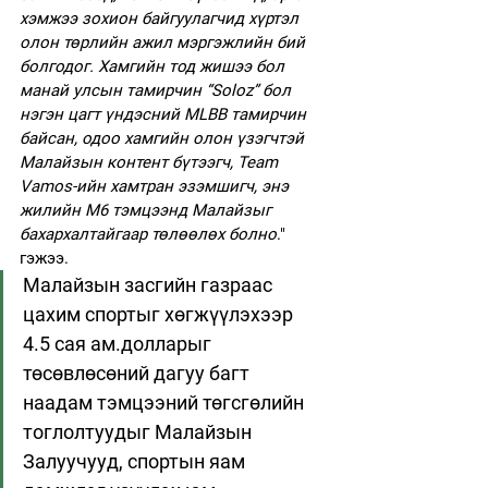
хэмжээ зохион байгуулагчид хүртэл 
олон төрлийн ажил мэргэжлийн бий 
болгодог. Хамгийн тод жишээ бол 
манай улсын тамирчин “Soloz” бол 
нэгэн цагт үндэсний MLBB тамирчин 
байсан, одоо хамгийн олон үзэгчтэй 
Малайзын контент бүтээгч, Team 
Vamos-ийн хамтран эзэмшигч, энэ 
жилийн M6 тэмцээнд Малайзыг 
бахархалтайгаар төлөөлөх болно
." 
гэжээ.
Малайзын засгийн газраас 
цахим спортыг хөгжүүлэхээр 
4.5 сая ам.долларыг 
төсөвлөсөний дагуу багт 
наадам тэмцээний төгсгөлийн 
тоглолтуудыг Малайзын 
Залуучууд, спортын яам 