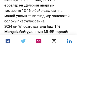
өрсөлдсөн Дэлхийн аваргын 
тэмцээнд 13-16-р байр эзэлсэн нь 
манай улсын тамирчид хэр чансаатай 
болохыг харуулж байна.
2024 он Wildcard шатанд бид 
The 
Mongolz
 байгууллагын ML:BB төрлийн 
баг, 
Geekay esports
 багийн тамирчин 
Б.Ананд 
“Xeno” 
нарын тоглолтыг 
харна.
The Mongolz
MLBB
ESN-esportsnetwork
MLBB Road to M6
MLBB M6 2024
ESN NATIONAL CHAMPIONSHIP 2023
Xeno
Мэдээ
Mobile Legends: Bang Bang