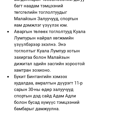
багт наадам тэмцээний 
төгсгөлийн тоглолтуудыг 
Малайзын Залуучууд, спортын 
яам дэмжлэг үзүүлэх юм.
Аваргын төлөөх тоглолтууд Куала 
Лумпурын найрал хөгжмийн 
үзүүлбэрээр эхэлнэ. Энэ 
тоглолтыг Куала Лумпур хотын 
захиргаа болон Малайзын 
дижитал эдийн засгийн хороотой 
хамтран зохионо.
Букит Бинтангийн хэмээх 
худалдаа, амралтын дүүрэгт 11-р 
сарын 30-ны өдөр залуучууд 
спортын дэд сайд Адам Адли 
болон бусад хүмүүс тэмцээний 
бамбарыг дамжуулна.