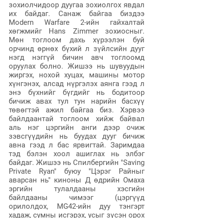
зохиолчидоор дуугаа зохиолгох явдал 
их байдаг. Санаж байгаа биздээ 
Modern Warfare 2-ийн гайхалтай 
хөгжмийг Hans Zimmer зохиосныг. 
Мөн тоглоом дахь хүрээлэн буй 
орчинд өрнөх бүхий л зүйлсийн дууг 
нэгд нэггүй бичин авч тоглоомд 
оруулах болно. Жишээ нь шувуудын 
жиргэх, нохой хуцах, машины мотор 
хүнгэнэх, алсад нүргэлэх аянга гээд л 
энэ бүхнийг бүгдийг нь бодитоор 
бичиж авах тул тун нарийн басхүү 
төвөгтэй ажил байгаа биз. Хэрвээ 
байлдаантай тоглоом хийж байвал 
аль нэг цэргийн анги дээр очиж 
зэвсгүүдийн нь буудах дууг бичиж 
авна гээд л бас ярвигтай. Заримдаа 
тэд бэлэн хоол ашиглах нь элбэг 
байдаг. Жишээ нь Спилбергийн "Saving 
Private Ryan" буюу "Цэрэг Райныг 
аварсан нь" киноны Д өдрийн Омаха 
эргийн тулалдааны хэсгийн 
байлдааны чимээг (цэргүүд 
орилолдох, MG42-ийн дуу тэнгэрт 
хадаж, сумны исгэрэх, усыг зүсэн орох 