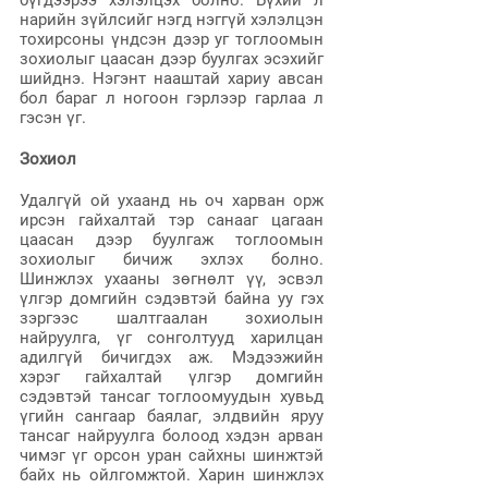
бүгдээрээ хэлэлцэх болно. Бүхий л 
нарийн зүйлсийг нэгд нэггүй хэлэлцэн 
тохирсоны үндсэн дээр уг тоглоомын 
зохиолыг цаасан дээр буулгах эсэхийг 
шийднэ. Нэгэнт нааштай хариу авсан 
бол бараг л ногоон гэрлээр гарлаа л 
гэсэн үг.
Зохиол
Удалгүй ой ухаанд нь оч харван орж 
ирсэн гайхалтай тэр санааг цагаан 
цаасан дээр буулгаж тоглоомын 
зохиолыг бичиж эхлэх болно. 
Шинжлэх ухааны зөгнөлт үү, эсвэл 
үлгэр домгийн сэдэвтэй байна уу гэх 
зэргээс шалтгаалан зохиолын 
найруулга, үг сонголтууд харилцан 
адилгүй бичигдэх аж. Мэдээжийн 
хэрэг гайхалтай үлгэр домгийн 
сэдэвтэй тансаг тоглоомуудын хувьд 
үгийн сангаар баялаг, элдвийн яруу 
тансаг найруулга болоод хэдэн арван 
чимэг үг орсон уран сайхны шинжтэй 
байх нь ойлгомжтой. Харин шинжлэх 