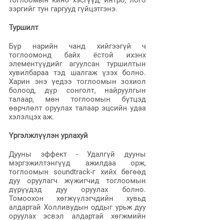
тоглоомын кино хэсгүүд, интро, лого 
зэргийг тун гаргууд гүйцэтгэнэ.
Туршилт
Бүр нарийн чанд хийгээгүй ч 
тоглоомонд байх ёстой ихэнх 
элементүүдийг агуулсан туршилтын 
хувилбараа тэд шалгаж үзэх болно. 
Харин энэ үедээ тоглоомын зохиол 
болоод, дүр сонголт, найруулгын 
талаар, мөн тоглоомын бүтцэд 
өөрчлөлт оруулах талаар эцсийн удаа 
хэлэлцэх аж.
Үргэлжлүүлэн урлахуй
Дууны эффект - Удалгүй дууны 
мэргэжилтэнгүүд ажилдаа орж, 
тоглоомын soundtrack-г хийх бөгөөд 
дуу оруулагч жүжигчид тоглоомын 
дүрүүдэд дуу оруулах болно. 
Томоохон хөгжүүлэгчдийн хувьд 
алдартай Холливудын оддыг урьж дуу 
оруулах эсвэл алдартай хөгжмийн 