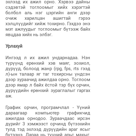
эхлээд их ажил орно. Хэрвээ дайны 
сэдэвтэй тоглоомыг хийх хэрэгтэй 
болбол аль нэг цэргийн анги дээр 
очиж харилцан ашигтай гэрээ 
хэлцлүүдийг хийж тохирно. Гэхдээ энэ 
мэт ажлуудыг тоглоомыг бүтээж байх 
явцдаа хийх нь элбэг.
Урлахуй
Ингээд л их ажил ундарнадаа. Нэн 
түрүүнд ерөнхий хэв маяг, зохиол, 
дүрүүд, болоод жанр (rpg, fps, rts гээд 
л)-ын талаар яг таг тохирсны үндсэн 
дээр зураачид ажилдаа орно. Тоглоом 
дээр ямар л байх ёстой тэр бүх орчин, 
дүрүүдийн ерөнхий зураглалыг гаргах 
аж.
График орчин, програмчлал - Үүний 
дараагаар компьютер графикчид 
ажилдаа орнодоо. Зураачдаас ирсэн 
дүрийг 3 хэмжээст орчинд бүтээхийн 
тулд тэд эхлээд дүрүүдийн араг ясыг 
бүтээнэ. Дараа нь түүний арьс махыг, 