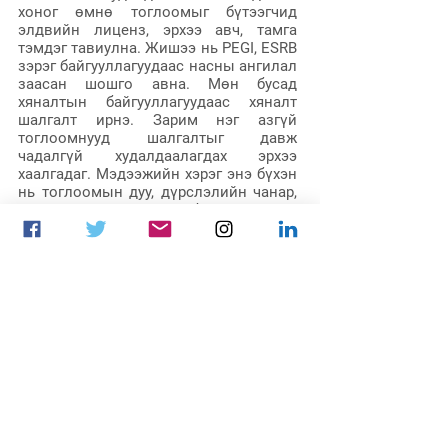
хоног өмнө тоглоомыг бүтээгчид 
элдвийн лиценз, эрхээ авч, тамга 
тэмдэг тавиулна. Жишээ нь PEGI, ESRB 
зэрэг байгууллагуудаас насны ангилал 
заасан шошго авна. Мөн бусад 
хяналтын байгууллагуудаас хяналт 
шалгалт ирнэ. Зарим нэг азгүй 
тоглоомнууд шалгалтыг давж 
чадалгүй худалдаалагдах эрхээ 
хаалгадаг. Мэдээжийн хэрэг энэ бүхэн 
нь тоглоомын дуу, дүрслэлийн чанар, 
зураглалтай ямар ч холбоогүй. Зүгээр 
л маш их хүчирхийлэл, эсвэл үнэхээр 
ёс бус зүйлсийг агуулсан байдаг тул 
ийнхүү шийтгүүлж байгаа хэрэг.
Үйлдвэрлэхүй
Аль хэдийнэ хавцасны зураг, cd, dvd-
ний эхийг гаргасан тэд удалгүй шинэ 
үнэр ханхалсан, дөрвөлжин савтай 
бөгөөд дотроо гайхамшгийг агуулсан 
dvd-нүүдээ хүлээн авах бөгөөд 
тоглоомны дискнүүд бөөн бөөнөөрөө 