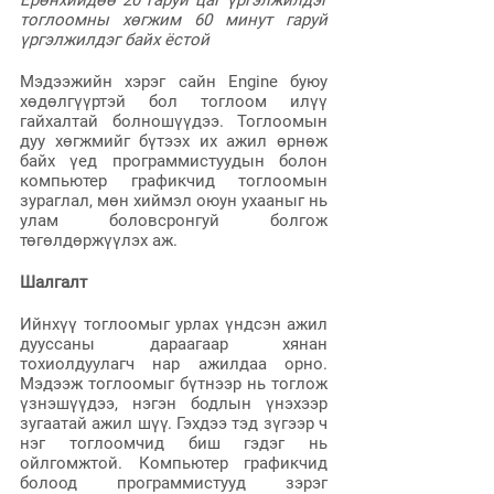
Ерөнхийдөө 20 гаруй цаг үргэлжилдэг 
тоглоомны хөгжим 60 минут гаруй 
үргэлжилдэг байх ёстой
Мэдээжийн хэрэг сайн Engine буюу 
хөдөлгүүртэй бол тоглоом илүү 
гайхалтай болношүүдээ. Тоглоомын 
дуу хөгжмийг бүтээх их ажил өрнөж 
байх үед программистуудын болон 
компьютер графикчид тоглоомын 
зураглал, мөн хиймэл оюун ухааныг нь 
улам боловсронгуй болгож 
төгөлдөржүүлэх аж.
Шалгалт
Ийнхүү тоглоомыг урлах үндсэн ажил 
дууссаны дараагаар хянан 
тохиолдуулагч нар ажилдаа орно. 
Мэдээж тоглоомыг бүтнээр нь тоглож 
үзнэшүүдээ, нэгэн бодлын үнэхээр 
зугаатай ажил шүү. Гэхдээ тэд зүгээр ч 
нэг тоглоомчид биш гэдэг нь 
ойлгомжтой. Компьютер графикчид 
болоод программистууд зэрэг 