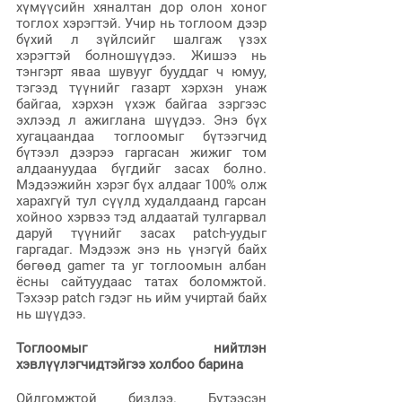
хүмүүсийн хяналтан дор олон хоног 
тоглох хэрэгтэй. Учир нь тоглоом дээр 
бүхий л зүйлсийг шалгаж үзэх 
хэрэгтэй болношүүдээ. Жишээ нь 
тэнгэрт яваа шувууг бууддаг ч юмуу, 
тэгээд түүнийг газарт хэрхэн унаж 
байгаа, хэрхэн үхэж байгаа зэргээс 
эхлээд л ажиглана шүүдээ. Энэ бүх 
хугацаандаа тоглоомыг бүтээгчид 
бүтээл дээрээ гаргасан жижиг том 
алдаануудаа бүгдийг засах болно. 
Мэдээжийн хэрэг бүх алдааг 100% олж 
харахгүй тул сүүлд худалдаанд гарсан 
хойноо хэрвээ тэд алдаатай тулгарвал 
даруй түүнийг засах patch-уудыг 
гаргадаг. Мэдээж энэ нь үнэгүй байх 
бөгөөд gamer та уг тоглоомын албан 
ёсны сайтуудаас татах боломжтой. 
Тэхээр patch гэдэг нь ийм учиртай байх 
нь шүүдээ.
Тоглоомыг нийтлэн 
хэвлүүлэгчидтэйгээ холбоо барина
Ойлгомжтой биздээ. Бүтээсэн 