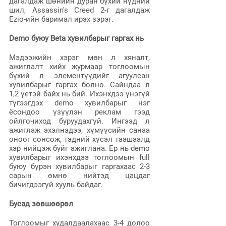
дагалдаж шөнийн дуран бүхий нүдний 
шил, Assassin's Creed 2-г дагалдаж 
Ezio-ийн баримал ирэх зэрэг.
Demo буюу Beta хувилбарыг гаргах нь
Мэдээжийн хэрэг мөн л хяналт, 
ажиглалт хийх журмаар тоглоомын 
бүхий л элементүүдийг агуулсан 
хувилбарыг гаргах болно. Сайндаа л 
1,2 үетэй байх нь бий. Ихэнхдээ үнэгүй 
түгээгдэх demo хувилбарыг нэг 
ёсондоо үзүүлэн реклам гээд 
ойлгочиход буруудахгүй. Ингээд л 
ажиглаж эхэлнэдээ, хүмүүсийн санаа 
оноог сонсож, тэдний хүсэл таашаалд 
хэр нийцэж буйг ажиглана. Ер нь demo 
хувилбарыг ихэнхдээ тоглоомын full 
буюу бүрэн хувилбарыг гаргахаас 2-3 
сарын өмнө нийтэд цацдаг 
бичигдээгүй хууль байдаг.
Бусад зөвшөөрөл
Тоглоомыг худалдаалахаас 3-4 долоо 