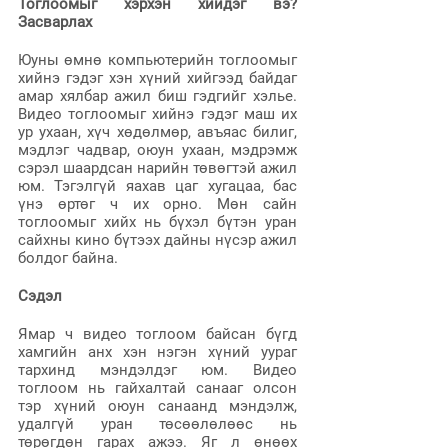
Тоглоомыг хэрхэн хийдэг вэ? 
Засварлах
Юуны өмнө компьютерийн тоглоомыг 
хийнэ гэдэг хэн хүний хийгээд байдаг 
амар хялбар ажил биш гэдгийг хэлье. 
Видео тоглоомыг хийнэ гэдэг маш их 
ур ухаан, хүч хөдөлмөр, авъяас билиг, 
мэдлэг чадвар, оюун ухаан, мэдрэмж 
сэрэл шаардсан нарийн төвөгтэй ажил 
юм. Тэгэлгүй яахав цаг хугацаа, бас 
үнэ өртөг ч их орно. Мөн сайн 
тоглоомыг хийх нь бүхэл бүтэн уран 
сайхны кино бүтээх дайны нүсэр ажил 
болдог байна.
Сэдэл
Ямар ч видео тоглоом байсан бүгд 
хамгийн анх хэн нэгэн хүний уураг 
тархинд мэндэлдэг юм. Видео 
тоглоом нь гайхалтай санааг олсон 
тэр хүний оюун санаанд мэндэлж, 
удалгүй уран төсөөлөлөөс нь 
төрөгдөн гарах ажээ. Яг л өнөөх 