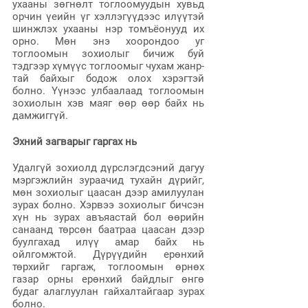
ухааны зөгнөлт тоглоомуудын хувьд 
орчин үеийн үг хэллэгүүдээс илүүтэй 
шинжлэх ухааны нэр томъёонууд их 
орно. Мөн энэ хоорондоо уг 
тоглоомын зохиолыг бичиж буй 
тэдгээр хүмүүс тоглоомыг чухам жанр-
тай байхыг бодож олох хэрэгтэй 
болно. Үүнээс улбаалаад тоглоомын 
зохиолын хэв маяг өөр өөр байх нь 
дамжиггүй.
Эхний загварыг гаргах нь
Удалгүй зохиолд дүрслэгдсэний дагуу 
мэргэжлийн зураачид тухайн дүрийг, 
мөн зохиолыг цаасан дээр амилуулан 
зурах болно. Хэрвээ зохиолыг бичсэн 
хүн нь зурах авъяастай бол өөрийн 
санаанд төрсөн баатраа цаасан дээр 
буулгахад илүү амар байх нь 
ойлгомжтой. Дүрүүдийн ерөнхий 
төрхийг гаргаж, тоглоомын өрнөх 
газар орны ерөнхий байдлыг өнгө 
будаг алаглуулан гайхалтайгаар зурах 
болно.