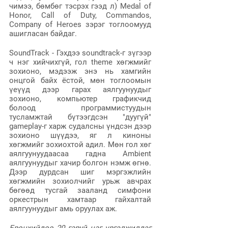
чимээ, бөмбөг тэсрэх гээд л) Medal of 
Honor, Call of Duty, Commandos, 
Company of Heroes зэрэг тоглоомууд 
ашигласан байдаг.
SoundTrack - Гэхдээ soundtrack-г зүгээр 
ч нэг хийчихгүй, гол theme хөгжмийг 
зохионо, мэдээж энэ нь хамгийн 
онцгой байх ёстой, мөн тоглоомын 
үеүүд дээр гарах аялгуунуудыг 
зохионо, компьютер графикчид 
болоод программистуудын 
тусламжтай бүтээгдсэн "дуугүй" 
gameplay-г харж судалсны үндсэн дээр 
зохионо шүүдээ, яг л киноны 
хөгжмийг зохиохтой адил. Мөн гол хөг 
аялгуунуудаасаа гадна Ambient 
аялгуунуудыг хачир болгон нэмж өгнө. 
Дээр дурдсан шиг мэргэжлийн 
хөгжмийн зохиолчийг урьж авчрах 
бөгөөд тусгай зааланд симфони 
оркестрын хамтаар гайхалтай 
аялгуунуудыг амь оруулах аж.