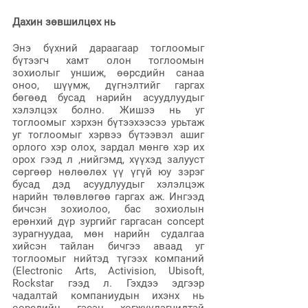
Дахин зөвшилцөх нь
Энэ бүхний дараагаар тоглоомыг 
бүтээгч хамт олон тоглоомын 
зохиолыг уншиж, өөрсдийн санаа 
оноо, шүүмж, дүгнэлтийг гаргах 
бөгөөд бусад нарийн асуудлуудыг 
хэлэлцэх болно. Жишээ нь уг 
тоглоомыг хэрхэн бүтээхээсээ урьтаж 
уг тоглоомыг хэрвээ бүтээвэл ашиг 
орлого хэр олох, зардал мөнгө хэр их 
орох гээд л ,нийгэмд, хүүхэд залууст 
сөргөөр нөлөөлөх үү үгүй юу зэрэг 
бусад дэд асуудлуудыг хэлэлцэж 
нарийн төлөвлөгөө гаргах аж. Ингээд 
бичсэн зохиолоо, бас зохиолын 
ерөнхий дүр зургийг гаргасан concept 
зурагнуудаа, мөн нарийн судалгаа 
хийсэн тайлан бичгээ аваад уг 
тоглоомыг нийтэд түгээх компаний 
(Electronic Arts, Activision, Ubisoft, 
Rockstar гээд л. Гэхдээ эдгээр 
чадалтай компаниудын ихэнх нь 