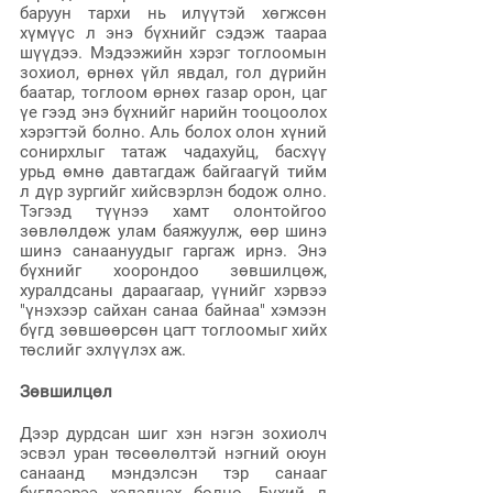
баруун тархи нь илүүтэй хөгжсөн 
хүмүүс л энэ бүхнийг сэдэж таараа 
шүүдээ. Мэдээжийн хэрэг тоглоомын 
зохиол, өрнөх үйл явдал, гол дүрийн 
баатар, тоглоом өрнөх газар орон, цаг 
үе гээд энэ бүхнийг нарийн тооцоолох 
хэрэгтэй болно. Аль болох олон хүний 
сонирхлыг татаж чадахуйц, басхүү 
урьд өмнө давтагдаж байгаагүй тийм 
л дүр зургийг хийсвэрлэн бодож олно. 
Тэгээд түүнээ хамт олонтойгоо 
зөвлөлдөж улам баяжуулж, өөр шинэ 
шинэ санаануудыг гаргаж ирнэ. Энэ 
бүхнийг хоорондоо зөвшилцөж, 
хуралдсаны дараагаар, үүнийг хэрвээ 
"үнэхээр сайхан санаа байнаа" хэмээн 
бүгд зөвшөөрсөн цагт тоглоомыг хийх 
төслийг эхлүүлэх аж.
Зөвшилцөл
Дээр дурдсан шиг хэн нэгэн зохиолч 
эсвэл уран төсөөлөлтэй нэгний оюун 
санаанд мэндэлсэн тэр санааг 