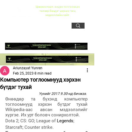
Цахим спорт, видео тоглоомын
талаар бичдэг цорын ганц
мэдээллийн сайт
Ariunzayat Yunren
Feb 25, 2023
8 min read
Компьютер тоглоомнууд хэрхэн
бүтдэг тухай
Үүнийг 2017.9.30-нд бичжээ. 
Өнөөдөр та бүхэнд компьютер 
тоглоомнууд хэрхэн бүтдэг тухай 
Wikipedia-аас авсан мэдээлэлийг 
хүргэе. Их урт боловч сонирхолтой. 
Dota 2; CS: GO; League of 
Legends
; 
Starcraft; Counter strike. 