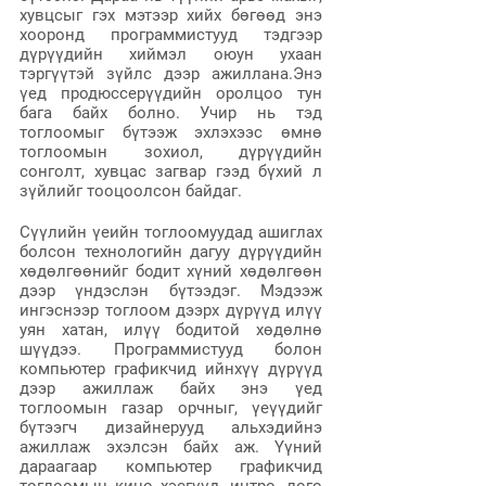
хувцсыг гэх мэтээр хийх бөгөөд энэ 
хооронд программистууд тэдгээр 
дүрүүдийн хиймэл оюун ухаан 
тэргүүтэй зүйлс дээр ажиллана.Энэ 
үед продюссерүүдийн оролцоо тун 
бага байх болно. Учир нь тэд 
тоглоомыг бүтээж эхлэхээс өмнө 
тоглоомын зохиол, дүрүүдийн 
сонголт, хувцас загвар гээд бүхий л 
зүйлийг тооцоолсон байдаг.
Сүүлийн үеийн тоглоомуудад ашиглах 
болсон технологийн дагуу дүрүүдийн 
хөдөлгөөнийг бодит хүний хөдөлгөөн 
дээр үндэслэн бүтээдэг. Мэдээж 
ингэснээр тоглоом дээрх дүрүүд илүү 
уян хатан, илүү бодитой хөдөлнө 
шүүдээ. Программистууд болон 
компьютер графикчид ийнхүү дүрүүд 
дээр ажиллаж байх энэ үед 
тоглоомын газар орчныг, үеүүдийг 
бүтээгч дизайнерууд альхэдийнэ 
ажиллаж эхэлсэн байх аж. Үүний 
дараагаар компьютер графикчид 