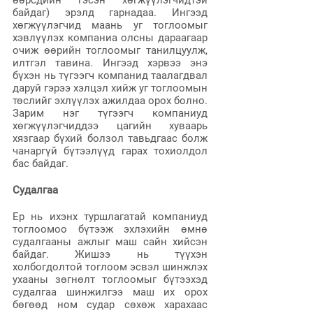
өөрсдийн гэсэн хөгжүүлэгчидтэй 
байдаг) эрэлд гарнадаа. Ингээд 
хөгжүүлэгчид маань уг тоглоомыг 
хэвлүүлэх компаниа олсны дараагаар 
очиж өөрийн тоглоомыг танилцуулж, 
илтгэл тавина. Ингээд хэрвээ энэ 
бүхэн нь түгээгч компанид таалагдвал 
даруй гэрээ хэлцэл хийж уг тоглоомын 
төслийг эхлүүлэх ажилдаа орох болно. 
Зарим нэг түгээгч компаниуд 
хөгжүүлэгчиддээ цагийн хуваарь 
хязгаар бүхий болзол тавьдгаас болж 
чанаргүй бүтээлүүд гарах тохиолдол 
бас байдаг.
Судалгаа
Ер нь ихэнх туршлагатай компаниуд 
тоглоомоо бүтээж эхлэхийн өмнө 
судалгааны ажлыг маш сайн хийсэн 
байдаг. Жишээ нь түүхэн 
холбогдолтой тоглоом эсвэл шинжлэх 
ухааны зөгнөлт тоглоомыг бүтээхэд 
судалгаа шинжилгээ маш их орох 
бөгөөд ном судар сөхөж харахаас 