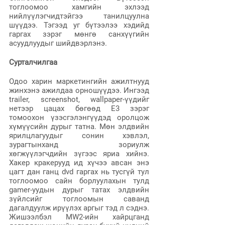
тоглоомоо хамгийн эхлээд 
нийлүүлэгчидтэйгээ танилцуулна 
шүүдээ. Тэгээд уг бүтээлээ хэдийд 
гаргах зэрэг мөнгө санхүүгийн 
асуудлуудыг шийдвэрлэнэ.
Сурталчилгаа
Одоо харин маркетингийн ажилтнууд 
жинхэнэ ажилдаа орношүүдээ. Ингээд 
trailer, screenshot, wallpaper-үүдийг 
нетээр цацах бөгөөд E3 зэрэг 
томоохон үзэсгэлэнгүүдэд оролцож 
хүмүүсийн дурыг татна. Мөн элдвийн 
ярилцлагуудыг сонин хэвлэл, 
зурагтынханд зориулж 
хөгжүүлэгчдийн зүгээс яриа хийнэ. 
Хакер кракерууд ид хүчээ авсан энэ 
цагт дан ганц dvd гаргах нь тусгүй тул 
тоглоомоо сайн борлуулахын тулд 
gamer-уудын дурыг татах элдвийн 
зүйлсийг тоглоомын саванд 
дагалдуулж ирүүлэх аргыг тэд л сэднэ. 
Жишээлбэл MW2-ийн хайрцганд 