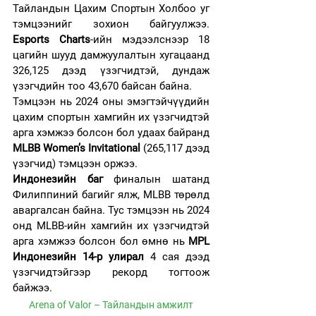
Тайландын Цахим Спортын Холбоо уг 
тэмцээнийг зохион байгуулжээ. 
Esports Charts
-ийн мэдээлснээр 18 
цагийн шууд дамжуулалтын хугацаанд 
326,125 дээд үзэгчидтэй, дундаж 
үзэгчдийн тоо 43,670 байсан байна.
Тэмцээн нь 2024 оны эмэгтэйчүүдийн 
цахим спортын хамгийн их үзэгчидтэй 
арга хэмжээ болсон бол удаах байранд 
MLBB Women’s Invitational
 (265,117 дээд 
үзэгчид) тэмцээн оржээ.
Индонезийн баг
 финалын шатанд 
Филиппиний багийг ялж, MLBB төрөлд 
аваргалсан байна. Тус тэмцээн нь 2024 
онд MLBB-ийн хамгийн их үзэгчидтэй 
арга хэмжээ болсон бол өмнө нь 
MPL 
Индонезийн 14-р улирал
 4 сая дээд 
үзэгчидтэйгээр рекорд тогтоож 
байжээ.
Arena of Valor – Тайландын амжилт