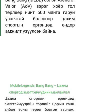
Valor (AoV) зэрэг хоёр гол 
төрлөөр нийт 500 мянга гаруй 
үзэгчтэй болсноор цахим 
спортын ертөнцөд өндөр 
амжилт үзүүлсэн байна.
Mobile Legends: Bang Bang – Цахим 
спортод эмэгтэйчүүдийн манлайлал
Цахим спортын ертөнцөд 
эмэгтэйчүүдийн төрлийг цорын ганц 
албан ёсны төрөл болгон зарлаж, 