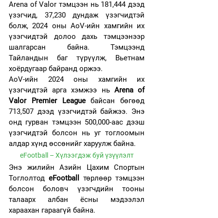
Arena of Valor тэмцээн нь 181,444 дээд 
үзэгчид, 37,230 дундаж үзэгчидтэй 
болж, 2024 оны AoV-ийн хамгийн их 
үзэгчидтэй долоо дахь тэмцээнээр 
шалгарсан байна. Тэмцээнд 
Тайландын баг түрүүлж, Вьетнам 
хоёрдугаар байранд оржээ.
AoV-ийн 2024 оны хамгийн их 
үзэгчидтэй арга хэмжээ нь 
Arena of 
Valor Premier League
 байсан бөгөөд 
713,507 дээд үзэгчидтэй байжээ. Энэ 
онд гурван тэмцээн 500,000-аас дээш 
үзэгчидтэй болсон нь уг тоглоомын 
алдар хүнд өссөнийг харуулж байна.
eFootball – Хүлээгдэж буй үзүүлэлт
Энэ жилийн Азийн Цахим Спортын 
Тоглолтод 
eFootball
 төрлөөр тэмцээн 
болсон боловч үзэгчдийн тооны 
талаарх албан ёсны мэдээлэл 
хараахан гараагүй байна.