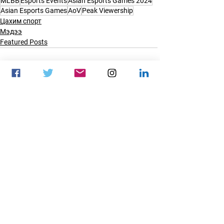
MLBB
Esports Events
Asian Esports Games 2024
Asian Esports Games
AoV
Peak Viewership
Цахим спорт
Мэдээ
Featured Posts
See All
Recent Posts