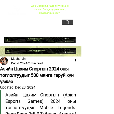
Цахим спорт, видео тоглоомын
талаар бичдэг цорын ганц
мэдээллийн сайт
Masha Mnn
Dec 4, 2024
2 min read
Азийн Цахим Спортын 2024 оны
тоглолтуудыг 500 мянга гаруй хүн
үзжээ
Updated:
Dec 23, 2024
Азийн Цахим Спортын (Asian 
Esports Games) 2024 оны 
тоглолтуудыг Mobile Legends: 
Bang Bang (MLBB) болон Arena of 