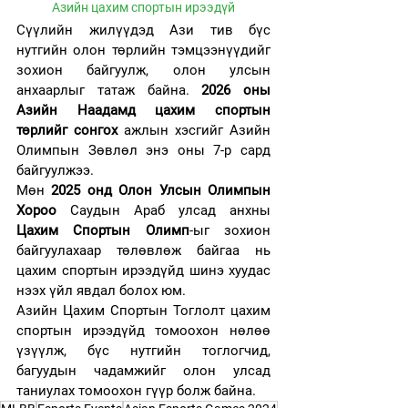
Азийн цахим спортын ирээдүй
Сүүлийн жилүүдэд Ази тив бүс 
нутгийн олон төрлийн тэмцээнүүдийг 
зохион байгуулж, олон улсын 
анхаарлыг татаж байна. 
2026 оны 
Азийн Наадамд цахим спортын 
төрлийг сонгох
 ажлын хэсгийг Азийн 
Олимпын Зөвлөл энэ оны 7-р сард 
байгуулжээ.
Мөн 
2025 онд Олон Улсын Олимпын 
Хороо
 Саудын Араб улсад анхны 
Цахим Спортын Олимп
-ыг зохион 
байгуулахаар төлөвлөж байгаа нь 
цахим спортын ирээдүйд шинэ хуудас 
нээх үйл явдал болох юм.
Азийн Цахим Спортын Тоглолт цахим 
спортын ирээдүйд томоохон нөлөө 
үзүүлж, бүс нутгийн тоглогчид, 
багуудын чадамжийг олон улсад 
таниулах томоохон гүүр болж байна.