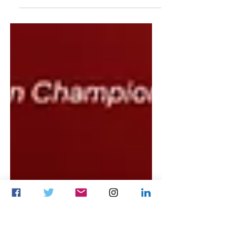
Hero esports -с зохион байгуулж
байгаа Asian Champions League 2025
тэмцээн болж өндөрлөлөө. 1-р
байранд Tyloo баг орж Esports World
Cup...