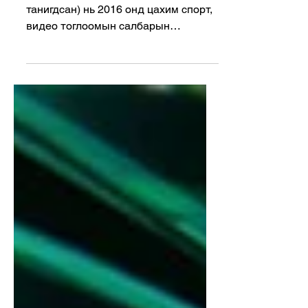
Hero Esports (өмнө нь VSPO нэрээр
танигдсан) нь 2016 онд цахим спорт,
видео тоглоомын салбарын
мэргэжилтнүүдийн хамтран
байгуулсан компани юм. Үүсгэн
байгуулагчдын дунд Yin Yang болон
Danny Tang нар багтдаг бөгөөд тэд
шинэ үеийн үзэгчдэд зориулсан
хамгийн шилдэг цахим спорт, видео
тоглоомын соёлыг бий болгож,
дэлхийн цахим спортын салбарыг
хөгжүүлэх зорилготой ажилладаг. Эх
сурвалж: Hero Esports байгууллагын
вэб хуудаснаас авсан дэлгэцийн
зураг Шанхай хотод төвтэй тус
компани