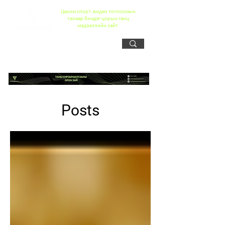
Цахим спорт, видео тоглоомын
талаар бичдэг цорын ганц
мэдээллийн сайт
Posts