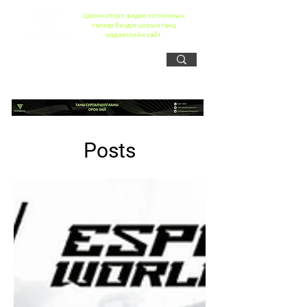
Цахим спорт, видео тоглоомын
талаар бичдэг цорын ганц
мэдээллийн сайт
Posts