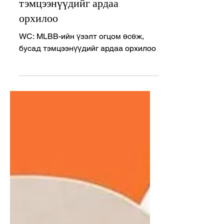
огцом өсөж, бусад
тэмцээнүүдийг ардаа
орхилоо
WC: MLBB-ийн үзэлт огцом өсөж,
бусад тэмцээнүүдийг ардаа орхилоо