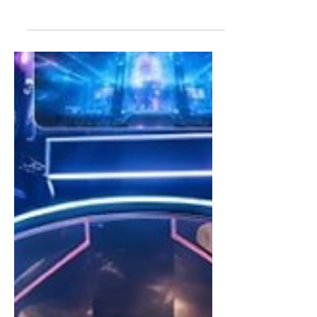
ёслолд дуулна
Post Malone Esports World Cup 2025-
ийн нээлтийн ёслолд дуулна