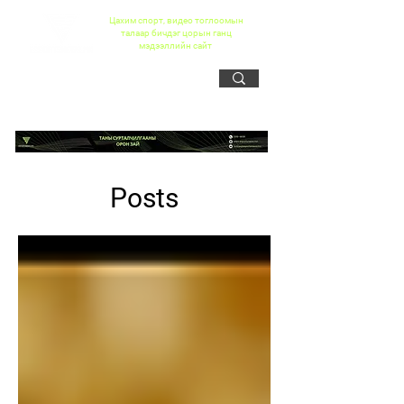
Цахим спорт, видео тоглоомын
талаар бичдэг цорын ганц
мэдээллийн сайт
Posts