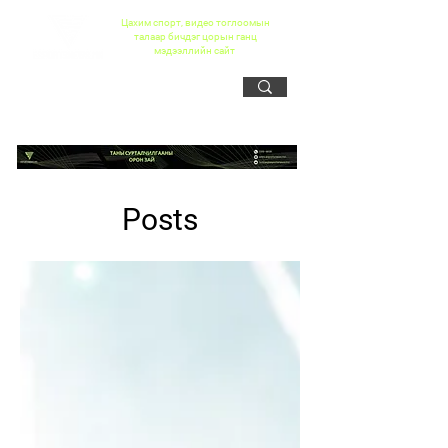
Цахим спорт, видео тоглоомын
талаар бичдэг цорын ганц
мэдээллийн сайт
Posts