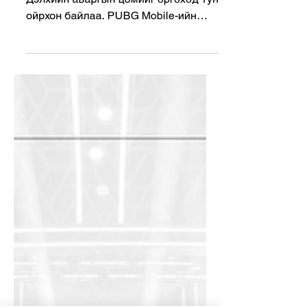
Монгол PUBG Mobile төрлийн
Дэлхийн аваргын цомийг өргөхөд тун
ойрхон байлаа. PUBG Mobile-ийн
түүхэн дэх хамгийн сэтгэл хөдлөм...