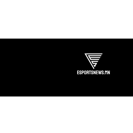
бүрэлдэхүүнүүд болон гадаадын
байгууллагад нэгдсэн
тоглогчдоор дүүрэн сар байлаа.
CS2, Mobile Legends: Bang Bang,
PUBG Mobile, Dota 2, VALORANT,
Rainbow six seige зэрэг
төрлүүдэд Монголын баг,
тамирчид Ази төдийгүй дэлхийн
тавцанд өрсөлдөж, хэд хэдэн
томоохон амжилтыг үзүүлсэн
юм. CS2: Tier 1 тэмцээнүүдэд
Монголын багууд хүч сорив
Тавдугаар сард Монголын CS