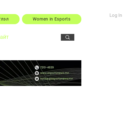
Log In
тлэл
Women in Esports
сайт