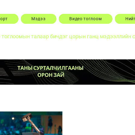
порт
Мэдээ
Видео тоглоом
Ний
о тоглоомын талаар бичдэг цорын ганц мэдээллийн 
Posts