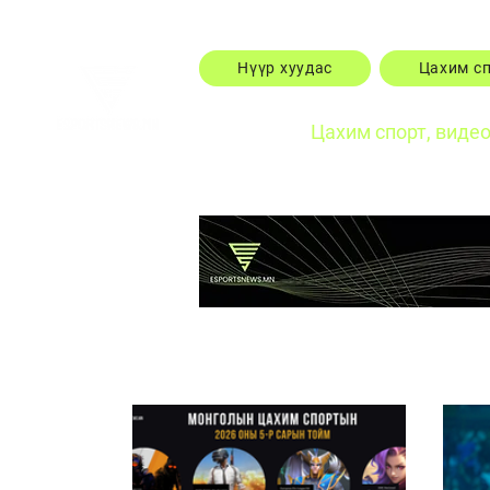
Нүүр хуудас
Цахим с
Цахим спорт, виде