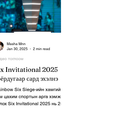
Masha Mnn
Jan 30, 2025
2 min read
део тоглоом
ix Invitational 2025
оёрдугаар сард эхэлнэ
inbow Six Siege-ийн хамгийн
м цахим спортын арга хэмжээ
лох Six Invitational 2025 нь 2-р
рын 3-наас 16-ны хооронд
У-ын Бостон хоты