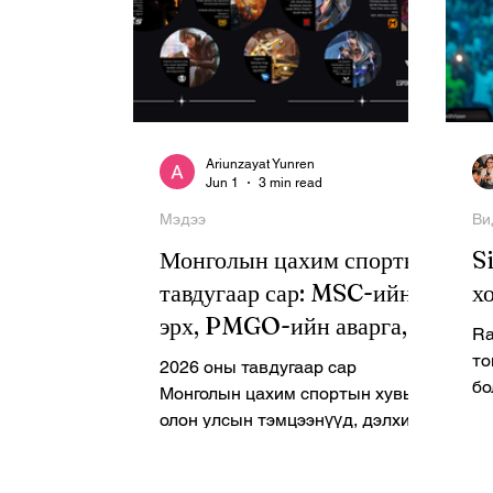
Ariunzayat Yunren
Jun 1
3 min read
Мэдээ
Ви
Монголын цахим спортын
S
тавдугаар сар: MSC-ийн
х
эрх, PMGO-ийн аварга,
Ra
Tier 1 тэмцээнүүдийн
то
2026 оны тавдугаар сар
өрсөлдөөн
бо
Монголын цахим спортын хувьд
са
олон улсын тэмцээнүүд, дэлхийн
АН
аваргын эрхийн төлөөх
өрсөлдөөн, шинэ