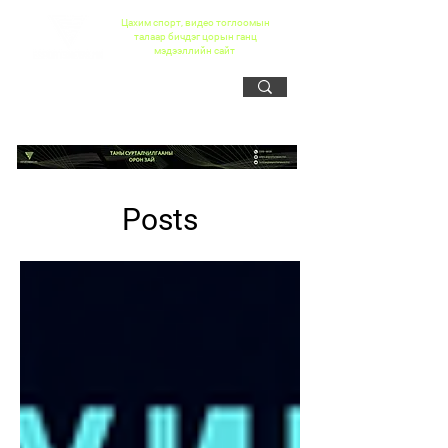
Цахим спорт, видео тоглоомын
талаар бичдэг цорын ганц
мэдээллийн сайт
Posts