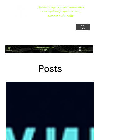
Цахим спорт, видео тоглоомын
талаар бичдэг цорын ганц
мэдээллийн сайт
Posts