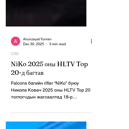
Ariunzayat Yunren
Dec 30, 2025
3 min read
CS2
NiKo 2025 оны HLTV Top
20-д багтав
Falcons багийн rifler “NiKo” буюу
Никола Ковач 2025 оны HLTV Top 20
тоглогчдын жагсаалтад 18-р
байраар бичигдэж, уг жагсаалтад
дараалан арван удаа багтсан анхны