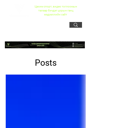
Цахим спорт, видео тоглоомын
талаар бичдэг цорын ганц
мэдээллийн сайт
Posts