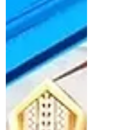
тоглогч боллоо. Энэ нь түүний
карьерын түүхэн амжилт хэдий ч
2025 он “NiKo”- ийн хувьд төгс
улирал байсангүй. “NiKo”- ийн хувьд
Top 20-д багтах болсон гол шалтгаан
нь нэлээн хэдэн удаагийн
тогтвортой, хүчтэй тоглолтууд байв.
Тэрээр улирлын турш өндөр дундаж
үзүүлэлтээ хадгалж чадсан бөгөөд
баг нь PGL Cluj-Napoca