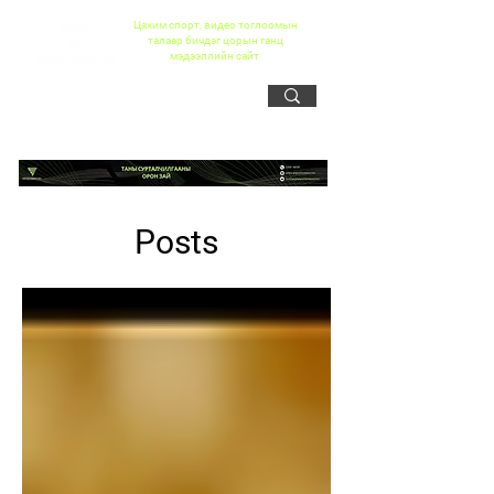
Цахим спорт, видео тоглоомын
талаар бичдэг цорын ганц
мэдээллийн сайт
Posts