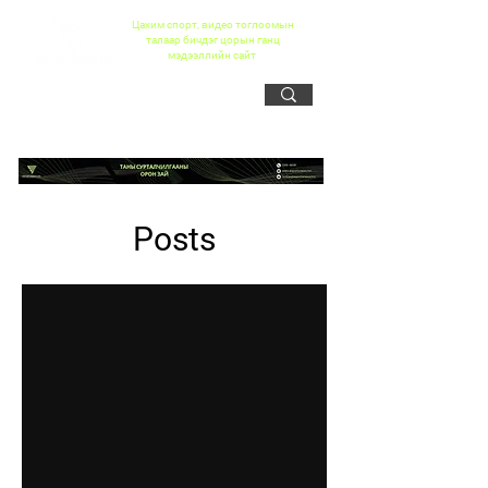
Цахим спорт, видео тоглоомын
талаар бичдэг цорын ганц
мэдээллийн сайт
Posts