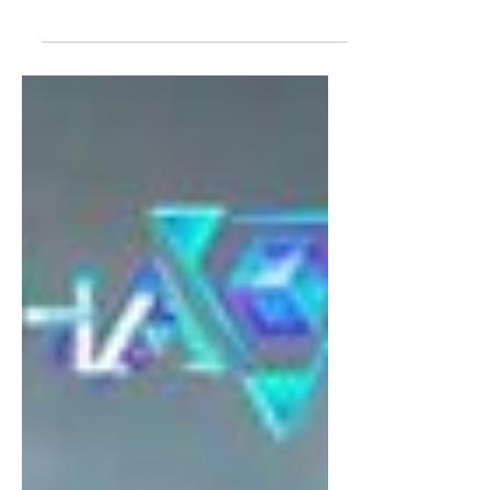
зарлагдлаа