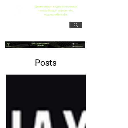
Цахим спорт, видео тоглоомын
талаар бичдэг цорын ганц
мэдээллийн сайт
Posts