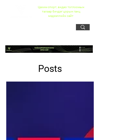
Цахим спорт, видео тоглоомын
талаар бичдэг цорын ганц
мэдээллийн сайт
Posts