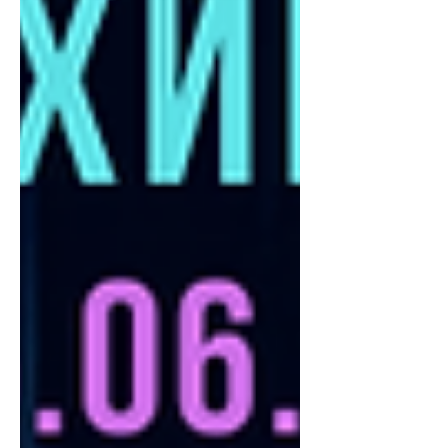
үзэгчтэй зургаа дахь тэмцээн болсон
байна. 4Thrives Esports анхны
дэлхийн аваргаа хүртэв Тэмц