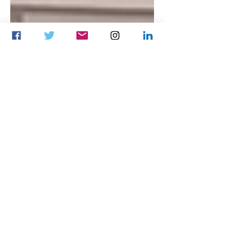
тэмцээнүүд, үндэсний шигшээ багийн
зарлал, мөн дэлхийн тавцанд Монгол
брэндийг сурталчилсан он