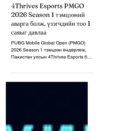
PUBGM
4Thrives Esports PMGO
2026 Season 1 тэмцээний
аварга болж, үзэгчдийн тоо 1
саяыг давлаа
PUBG Mobile Global Open (PMGO)
2026 Season 1 тэмцээн өндөрлөж,
Пакистан улсын 4Thrives Esports баг
дэлхийн аваргын цомыг өргөсөн бол
тэмцээн үзэгчдийн тоогоор шинэ
түүх бүтээлээ. Esports Charts-ийн
мэдээлснээр тэмцээний оргил
үзэгчдийн тоо 1,077,552 хүрсэн нь
PMGO цувралын түүхэн дэх хамгийн
өндөр үзүүлэлт болжээ. Ингэснээр
PMGO 2026 Season 1 нь PUBG
Mobile-ын түүхэн дэх хамгийн олон