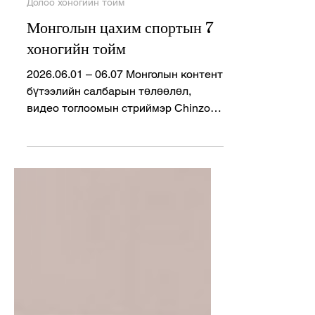
Ariunzayat Yunren
Jun 8
2 min read
Долоо хоногийн тойм
Монголын цахим спортын 7
хоногийн тойм
2026.06.01 – 06.07 Монголын контент
бүтээлийн салбарын төлөөлөл,
видео тоглоомын стриймэр Chinzo
Gaming буюу Д. Чинзориг зуурдаар
таалал төгсөж, тоглоомын болон
стриймингийн нийгэмлэгт уй гашуу
тохиолоо. Esportsnews.mn редакцийн
зүгээс талийгаачийн гэр бүл, төрөл
төрөгсөд, найз нөхөд, үзэгчдэд гүн
эмгэнэл илэрхийлье. Монголын
цахим спортын ертөнцөд өнгөрсөн
долоо хоногт олон улсын