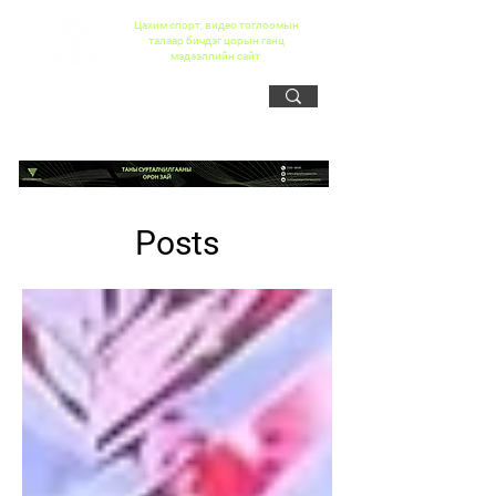
Цахим спорт, видео тоглоомын
талаар бичдэг цорын ганц
мэдээллийн сайт
Posts