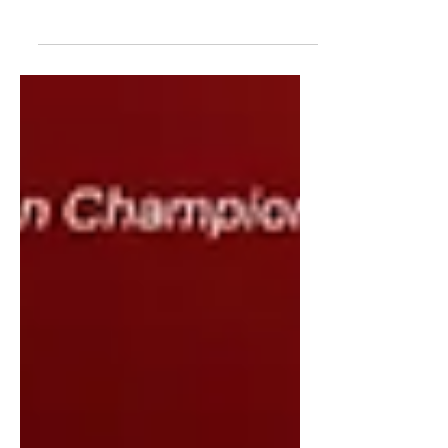
танигдсан) нь 2016 онд цахим спорт,
видео тоглоомын салбарын
мэргэжилтнүүдийн хамтран
байгуулсан компани юм. Үүсгэн
байгуулагчдын дунд Yin Yang болон
Danny Tang нар багтдаг бөгөөд тэд
шинэ үеийн үзэгчдэд зориулсан
хамгийн шилдэг цахим спорт, видео
тоглоомын соёлыг бий болгож,
дэлхийн цахим спортын салбарыг
хөгжүүлэх зорилготой ажилладаг. Эх
сурвалж: Hero Esports байгууллагын
вэб хуудаснаас авсан дэлгэцийн
зураг Шанхай хотод төвтэй тус
компани