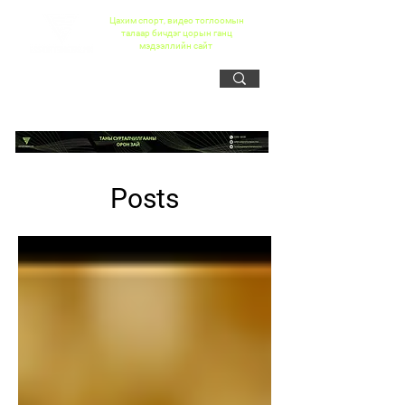
Цахим спорт, видео тоглоомын
талаар бичдэг цорын ганц
мэдээллийн сайт
Posts