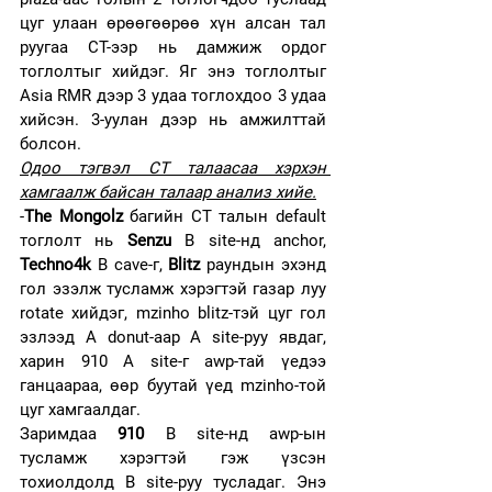
цуг улаан өрөөгөөрөө хүн алсан тал 
руугаа CT-ээр нь дамжиж ордог 
тоглолтыг хийдэг. Яг энэ тоглолтыг 
Asia RMR дээр 3 удаа тоглохдоо 3 удаа 
хийсэн. 3-уулан дээр нь амжилттай 
болсон.
Одоо тэгвэл CT талаасаа хэрхэн 
хамгаалж байсан талаар анализ хийе.
-
The Mongolz
 багийн CT талын default 
тоглолт нь 
Senzu
 B site-нд anchor, 
Techno4k
 B cave-г, 
Blitz 
раундын эхэнд 
гол эзэлж тусламж хэрэгтэй газар луу 
rotate хийдэг, mzinho blitz-тэй цуг гол 
эзлээд А donut-aap А site-руу явдаг, 
харин 910 А site-г awp-тай үедээ 
ганцаараа, өөр буутай үед mzinho-той 
цуг хамгаалдаг. 
Заримдаа 
910
 B site-нд awp-ын 
тусламж хэрэгтэй гэж үзсэн 
тохиолдолд B site-руу тусладаг. Энэ 