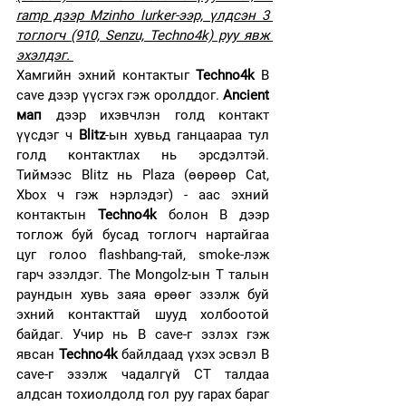
ramp дээр Mzinho lurker-ээр, үлдсэн 3 
тоглогч (910, Senzu, Techno4k) руу явж 
эхэлдэг. 
Хамгийн эхний контактыг 
Techno4k 
B 
cave дээр үүсгэх гэж оролддог. 
Ancient 
мап
 дээр ихэвчлэн голд контакт 
үүсдэг ч 
Blitz
-ын хувьд ганцаараа тул 
голд контактлах нь эрсдэлтэй. 
Тиймээс Blitz нь Plaza (өөрөөр Cat, 
Xbox ч гэж нэрлэдэг) - аас эхний 
контактын 
Techno4k
 болон B дээр 
тоглож буй бусад тоглогч нартайгаа 
цуг голоо flashbang-тай, smoke-лэж 
гарч эзэлдэг. The Mongolz-ын Т талын 
раундын хувь заяа өрөөг эзэлж буй 
эхний контакттай шууд холбоотой 
байдаг. Учир нь В cave-г эзлэх гэж 
явсан 
Techno4k
 байлдаад үхэх эсвэл В 
саve-г эзэлж чадалгүй СТ талдаа 
алдсан тохиолдолд гол руу гарах бараг 