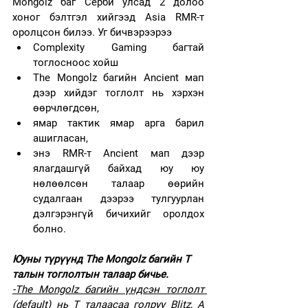
Mongolz баг Серби улсад 2 долоо 
хоног бэлтгэл хийгээд Asia RMR-т 
оролцсон билээ. Уг бичвэрээрээ 
Complexity Gaming багтай 
тоглосноос хойш 
The Mongolz багийн Ancient мап 
дээр хийдэг тоглолт нь хэрхэн 
өөрчлөгдсөн, 
ямар тактик ямар арга барил 
ашигласан, 
энэ RMR-т Ancient мап дээр 
ялагдашгүй байхад юу юу 
нөлөөлсөн талаар өөрийн 
судалгаан дээрээ тулгуурлан 
дэлгэрэнгүй бичихийг оролдох 
болно.
Юуны түрүүнд The Mongolz багийн T 
талын тоглолтын талаар бичье.
-The Mongolz багийн үндсэн тоглолт 
(default) нь Т талаасаа голруу Blitz, A 