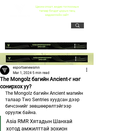
Цахим спорт, видео тоглоомын
талаар бичдэг цорын ганц
мэдээллийн сайт
esportsenewsmn
Mar 1, 2024
5 min read
The Mongolz багийн Ancient-г нэг
сонирхох уу?
he Mongolz багийн Ancient мапийн 
T
талаар Two Sentries хуудсан дээр 
бичсэнийг зөвшөөрөлтэйгээр 
оруулж байна.
Asia RMR Хятадын Шанхай 
хотод амжилттай зохион 