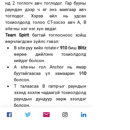
нд 2 тоглогч авч тоглодог. Гар бууны 
раундэн дээр ч яг энэ маягаар авч 
тоглодог. Хэрэв айл нь удсан 
тохиолдолд голоо CT-ээсээ авч А, B 
site-ны нэг нэг хүн авдаг.
Team Spirit 
багтай тоглосноос хойш 
өөрчлөгдсөн зүйлс гэвэл:
B site-руу хийх rotate-г 
910 
биш 
Blitz
өөрөө дийлэнх тохиолдолд 
хийдэг болсон.
A site-ны гол Anchor нь ямар 
буутайгаасаа үл хамааран 9
10
болсон.
Т талаасаа В ramp-ыг раундын 
эхэнд эзэлж чадаагүй тохиолдолд 
раундын дундуур зөрж эзэлдэг 
болсон.
A site-pyy хурдан тоглож байгаа 
юм шиг fake-лээд гол руугаа буцаж 
гардаг The Mongolz багаас өмнө нь 