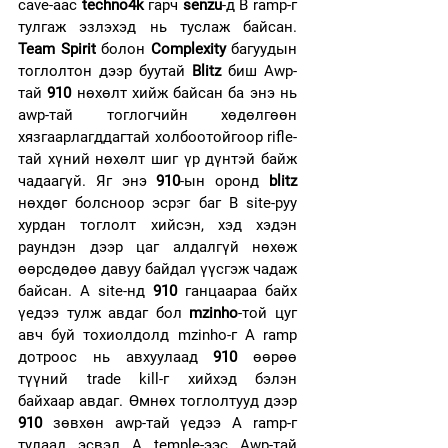
cave-aac 
techno4k
 гарч 
senzu
-д B ramp-г 
тулгаж эзлэхэд нь туслаж байсан. 
Team Spirit
 болон 
Complexity
 багуудын 
тоглолтон дээр буутай 
Blitz
 биш Awp-
тай 
910
 нөхөлт хийж байсан ба энэ нь 
awp-тай тоглогчийн хөдөлгөөн 
хязгаарлагддагтай холбоотойгоор rifle-
тай хүний нөхөлт шиг үр дүнтэй байж 
чадаагүй. Яг энэ 
910
-ын оронд 
blitz
нөхдөг болсноор эсрэг баг B site-руу 
хурдан тоглолт хийсэн, хэд хэдэн 
раундэн дээр цаг алдалгүй нөхөж 
өөрсдөдөө давуу байдал үүсгэж чадаж 
байсан. А site-нд 
910
 ганцаараа байх 
үедээ тулж авдаг бол 
mzinho
-той цуг 
авч буй тохиолдолд mzinho-г А ramp 
дотроос нь авхуулаад 
910
 өөрөө 
түүний trade kill-г хийхэд бэлэн 
байхаар авдаг. Өмнөх тоглолтууд дээр 
910
 зөвхөн awp-тай үедээ A ramp-г 
тулаад эсвэл A temple-ээс Awp-тай 