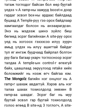
татаж тоглодог байсан бол өөр буутай 
үедээ ч А ramp-ны хажууд boost-н дээр 
гардаг эсвэл box-ны ардаас байлдаад 
буцаад A Temple-рүү гээ орох байдлаар 
хамгаалдаг болсон нь анзаарагдсан. 
Энэ нь мэдээж шинэ зүйлс биш 
бөгөөд эсрэг багийнхан А site-руу орох 
үед нь зогсоох гэхээсээ илүү зуурч 
амьд үлдэх нь илүү ашигтай байдаг 
тул яг ингэж буудчаад байрлал болгон 
руу бага багаар ухарч тоглосноор эсрэг 
талдаа А temple-ын control-г өгөхгүй 
байх, цаашлаад зөрүүлээд retake хийх 
боломжийг нь нээж өгч байгаа юм. 
The Mongolz
 багийн нэг онцлог нь А 
ramp-г шахаж авдаггүй. Хэрэв аль нэг 
талаа шахах тохиолдолд зөвхөн B 
ramp-aa шахдаг. Эсрэг баг нь муу 
буутай эсвэл гар буутай тохиолдолд 
голоо өгөөд B site-нд 3 тоглогч, А site-