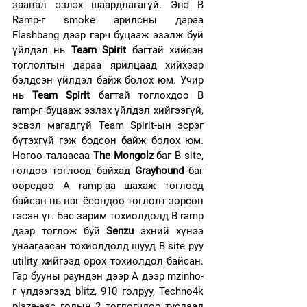
заавал эзлэх шаардлагагүй. Энэ B 
Ramp-г smoke арилсны дараа 
Flashbang дээр гарч буцааж эзэлж буй 
үйлдэл нь 
Team Spirit 
багтай хийсэн 
тоглолтын дараа ярилцаад хийхээр 
бэлдсэн үйлдэл байж болох юм. Учир 
нь 
Team Spirit 
багтай тоглохдоо B 
ramp-г буцааж эзлэх үйлдэл хийгээгүй, 
эсвэл магадгүй Team Spirit-ын эсрэг 
бүтэхгүй гэж бодсон байж болох юм. 
Нөгөө талаасаа 
The Mongolz
 баг B site, 
голдоо тоглоод байхад 
Grayhound
 баг 
өөрсдөө А ramp-aa шахаж тоглоод 
байсан нь нэг ёсондоо тоглолт зөрсөн 
гэсэн үг. Бас зарим тохиолдолд B ramp 
дээр тоглож буй 
Senzu
 эхний хүнээ 
унаагаасан тохиолдолд шууд B site руу 
utility хийгээд орох тохиолдол байсан. 
Гар бууны раундэн дээр А дээр mzinho-
г үлдээгээд blitz, 910 голруу, Techno4k 
plaza-аас голын 2 тоглогчдоо туслаад 