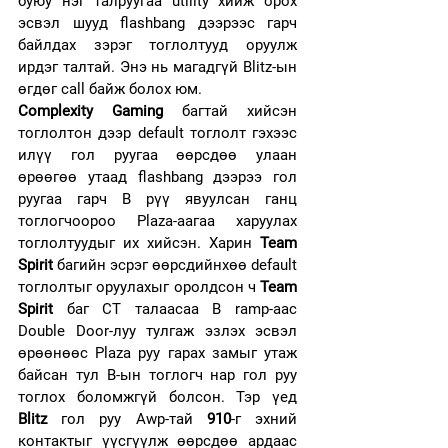
буюу нэг талруугаа utility хийж орох 
эсвэл шууд flashbang дээрээс гарч 
байлдах зэрэг тоглолтууд оруулж 
ирдэг талтай. Энэ нь магадгүй Blitz-ын 
өгдөг call байж болох юм. 
Complexity Gaming
 багтай хийсэн 
тоглолтон дээр default тоглолт гэхээс 
илүү гол руугаа өөрсдөө улаан 
өрөөгөө утаад flashbang дээрээ гол 
руугаа гарч B рүү явуулсан ганц 
тоглогчоороо Plaza-аагаа харуулах 
тоглолтуудыг их хийсэн. Харин 
Team 
Spirit
 багийн эсрэг өөрсдийнхөө default 
тоглолтыг оруулахыг оролдсон ч 
Team 
Spirit
 баг СТ талаасаа В ramp-aac 
Double Door-луу тулгаж эзлэх эсвэл 
өрөөнөөс Plaza руу гарах замыг утаж 
байсан тул В-ын тоглогч нар гол руу 
тоглох боломжгүй болсон. Тэр үед 
Blitz
 гол руу Awp-тай 
910
-г эхний 
контактыг үүсгүүлж өөрсдөө ардаас 