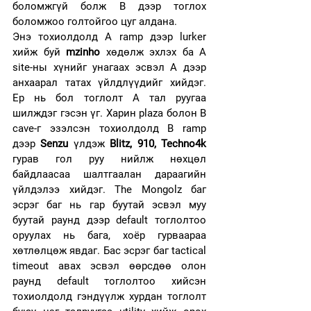
боломжгүй болж B дээр тоглох 
боломжоо голтойгоо цуг алдана. 
Энэ тохиолдолд А ramp дээр lurker 
хийж буй 
mzinho
 хөдөлж эхлэх ба А 
site-ны хүнийг унагаах эсвэл А дээр 
анхаарал татах үйлдлүүдийг хийдэг. 
Ер нь бол тоглолт А тал руугаа 
шилждэг гэсэн үг. Харин plaza болон B 
cave-г эзэлсэн тохиолдолд В ramp 
дээр 
Senzu
 үлдэж 
Blitz, 910, Techno4k
гурав гол руу нийлж нөхцөл 
байдлаасаа шалтгаалан дараагийн 
үйлдэлээ хийдэг. The Mongolz баг 
эсрэг баг нь гар буутай эсвэл муу 
буутай раунд дээр default тоглолтоо 
оруулах нь бага, хоёр гурваараа 
хөтлөлцөж явдаг. Бас эсрэг баг tactical 
timeout авах эсвэл өөрсдөө олон 
раунд default тоглолтоо хийсэн 
тохиолдолд гэндүүлж хурдан тоглолт 