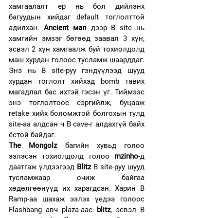
хамгаалалт ер нь бол дийлэнх 
багуудын хийдэг default тоглолттой 
адилхан. 
Ancient мап
 дээр B site нь 
хамгийн эмзэг бөгөөд заавал 3 хүн, 
эсвэл 2 хүн хамгаалж буй тохиолдолд 
маш хурдан голоос тусламж шаарддаг. 
Энэ нь B site-руу гэндүүлээд шууд 
хурдан тоглолт хийхэд bomb тавих 
магадлал бас ихтэй гэсэн үг. Тиймээс 
энэ тоглолтоос сэргийлж, буцааж 
retake хийх боломжтой болгохын тулд 
site-aa алдсан ч B cave-г алдахгүй байх 
ёстой байдаг. 
The Mongolz 
багийн хувьд голоо 
эзлэсэн тохиолдолд голоо 
mzinho
-д 
даатгаж үлдээгээд 
Blitz
 B site-руу шууд 
тусламжаар очиж байгаа 
хөдөлгөөнүүд их харагдсан. Харин B 
Ramp-aa шахаж эзлэх үедээ голоос 
Flashbang авч plaza-аас 
blitz
, эсвэл B 