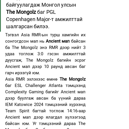
байгуулагдаж Монгол улсын 
The Mongolz
 баг PGL 
Copenhagen Major-т амжилттай 
шалгарсан билээ. 
Тэгвэл Asia RMR-ын турш хамгийн их 
сонгогдсон мап нь 
Ancient мап
 байсан 
ба The Mongolz энэ RMR дээр нийт 3 
удаа тоглож 3:0 гэсэн амжилттай 
дуусгаж, The Mongolz багийн эсрэг 
Ancient мап дээр 10 раунд авсан баг 
гарч ирээгүй юм. 
Asia RMR эхлэхээс өмнө 
The Mongolz
баг ESL Challenger Atlanta тэмцээнд 
Complexity Gaming багийг Ancient мап 
дээр буулгаж авсан ба үүний дараа 
IEM Katowice 2024 тэмцээний хүрээнд 
Team Spirit багтай тоглож 14:16-aap 
Ancient мап дээр ялагдал хүлээгээд 
байсан юм. Уг тэмцээний дараа The 