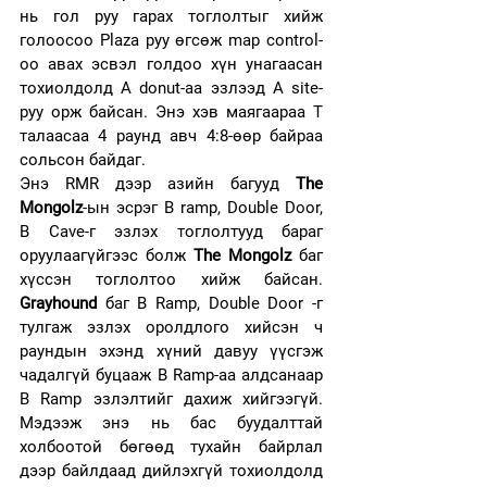
нь гол руу гарах тоглолтыг хийж 
голоосоо Plaza руу өгсөж map control-
oo авах эсвэл голдоо хүн унагаасан 
тохиолдолд A donut-aa эзлээд А site-
руу орж байсан. Энэ хэв маягаараа Т 
талаасаа 4 раунд авч 4:8-өөр байраа 
сольсон байдаг. 
Энэ RMR дээр азийн багууд 
The 
Mongolz
-ын эсрэг B ramp, Double Door, 
B Cave-г эзлэх тоглолтууд бараг 
оруулаагүйгээс болж 
The Mongolz
 баг 
хүссэн тоглолтоо хийж байсан. 
Grayhound
 баг B Ramp, Double Door -г 
тулгаж эзлэх оролдлого хийсэн ч 
раундын эхэнд хүний давуу үүсгэж 
чадалгүй буцааж B Ramp-aa алдсанаар 
B Ramp эзлэлтийг дахиж хийгээгүй. 
Мэдээж энэ нь бас буудалттай 
холбоотой бөгөөд тухайн байрлал 
дээр байлдаад дийлэхгүй тохиолдолд 