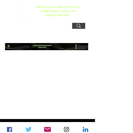
Цахим спорт, видео тоглоомын
талаар бичдэг цорын ганц
мэдээллийн сайт