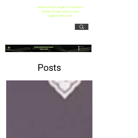
Цахим спорт, видео тоглоомын
талаар бичдэг цорын ганц
мэдээллийн сайт
Posts