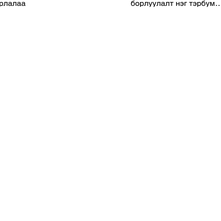
рлалаа
борлуулалт нэг тэрбум
ам.доллар давсан нь
платформын хувьд чуха
явдал болов. Epic...