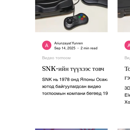
Ariunzayat Yunren
Sep 14, 2025
2 min read
Видео тоглоом
Ви
SNK-ийн түүхээс товч
Т
г
SNK нь 1978 онд Японы Осака
хотод байгуулагдсан видео
3D
тоглоомын компани бөгөөд 1980-
El
аад онд Ikari Warriors, Psycho
Хокинс н
Soldier зэрэг...
дэ
нэг