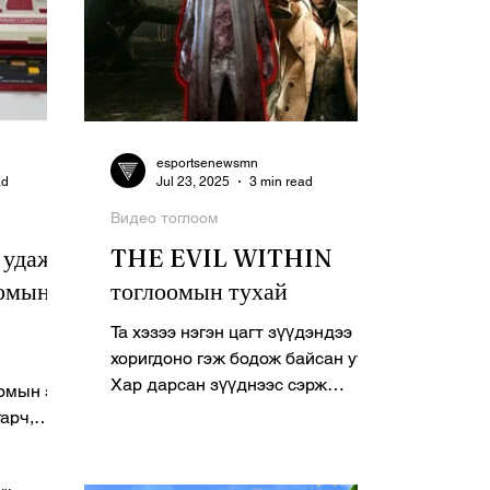
esportsenewsmn
ad
Jul 23, 2025
3 min read
Видео тоглоом
 удаж
THE EVIL WITHIN
оомын
тоглоомын тухай
Та хэзээ нэгэн цагт зүүдэндээ
хоригдоно гэж бодож байсан уу?
Хар дарсан зүүднээс сэрж
омын зах
чадалгүй, түүний нэг хэсэг болон
гарч,
үлдэх тэр аймшгийг...
глоомууд