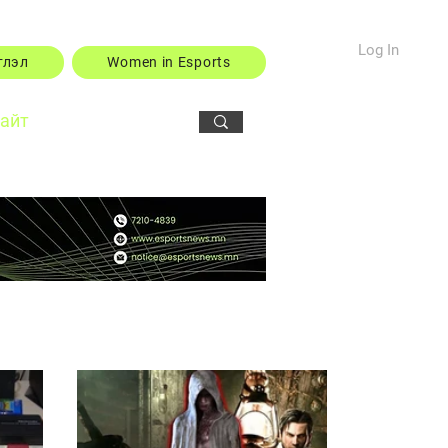
Log In
тлэл
Women in Esports
сайт