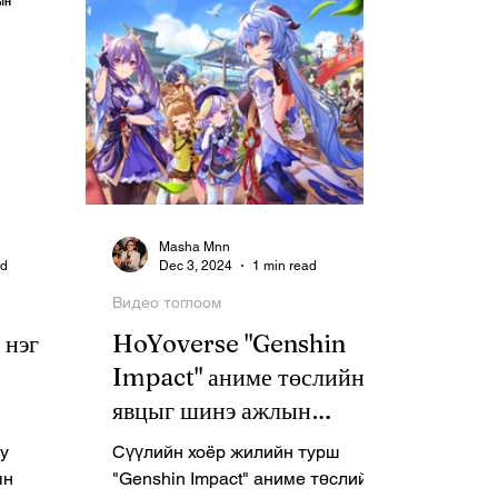
Masha Mnn
ad
Dec 3, 2024
1 min read
Видео тоглоом
 нэг
HoYoverse "Genshin
Impact" аниме төслийн
явцыг шинэ ажлын
зарлалаар ил болголоо
у
Сүүлийн хоёр жилийн турш
ын
"Genshin Impact" аниме төслийн