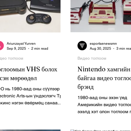
Ariunzayat Yunren
esportsenewsmn
Sep 9, 2025
2 min read
Aug 30, 2025
3 min re
део тоглоом
Видео тоглоом
оглоомын VHS болох
Nintendo хамгийн
эсэн мөрөөдөл
байгаа видео тогл
брэнд
O нь 1980-аад оны сүүлээр
ectronic Arts-ын үндэслэгч Трип
1980-аад оны эхэн үед
эгэн өвөрмөц санаа
Америкийн видео тогло
вшүүлэв. Түүний зорилго бол
зээлд хэт олон тоглоом 
...
чанаргүй, хяналтгүй то
олноор тархсанаар...