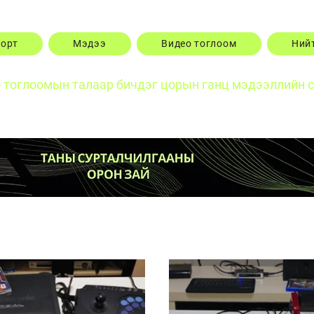
порт
Мэдээ
Видео тоглоом
Ний
о тоглоомын талаар бичдэг цорын ганц мэдээллийн 
Posts