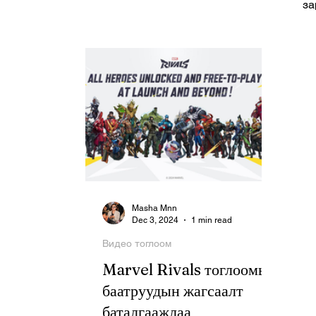
за
Masha Mnn
Dec 3, 2024
1 min read
Видео тоглоом
Marvel Rivals тоглоомын
баатруудын жагсаалт
баталгаажлаа