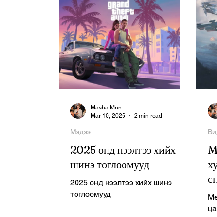
Masha Mnn
Mar 10, 2025
2 min read
Мэдээ
Ви
2025 онд нээлтээ хийх
M
шинэ тоглоомууд
х
с
2025 онд нээлтээ хийх шинэ
з
тоглоомууд
Me
ца