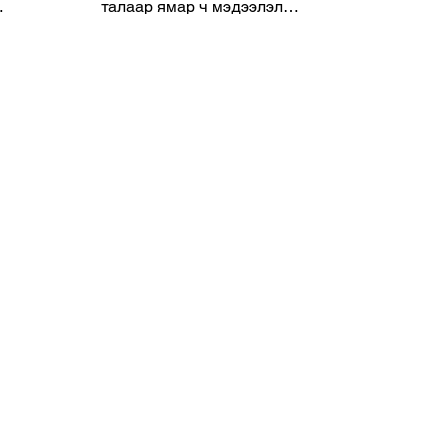
талаар ямар ч мэдээлэл
гараагүй. Үүнээс шалтгаалж
л үйл
олон, олон шүтэн бишрэгчид
төслийн