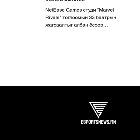
NetEase Games студи "Marvel
Rivals" тоглоомын 33 баатрын
жагсаалтыг албан ёсоор
зарлалаа.