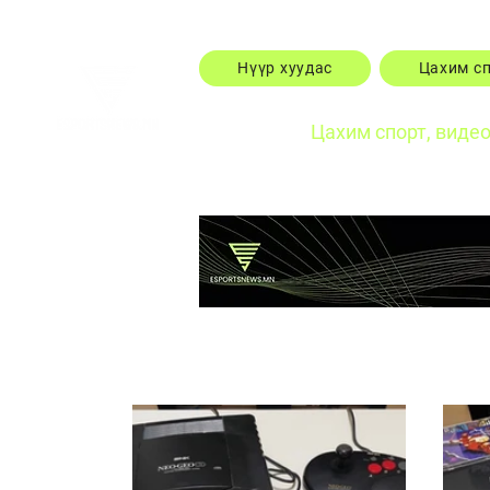
Нүүр хуудас
Цахим с
Цахим спорт, виде