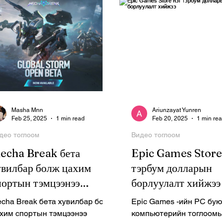
Masha Mnn
Ariunzayat Yunren
Feb 25, 2025
1 min read
Feb 20, 2025
1 min re
део тоглоом
Видео тоглоом
echa Break бета
Epic Games Store
увилбар болж цахим
тэрбум долларын
портын тэмцээнээ
борлуулалт хийжээ
арлалаа
cha Break бета хувилбар болж
Epic Games -ийн PC бую
хим спортын тэмцээнээ
компьютерийн тоглоом