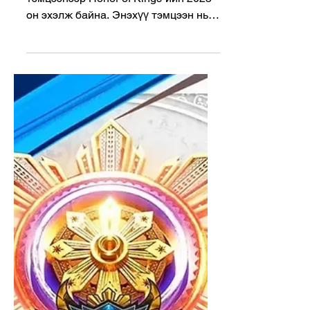
Feb 8, 2025
2 min read
Цахим спорт
Honor of Kings
Invitational Season 3
Honor of Kings Invitational Season 3
тэмцээнээр Honor of Kings-ийн 2025
он эхэлж байна. Энэхүү тэмцээн нь
хөгжүүлэгч Tencent-ийн зохион байг