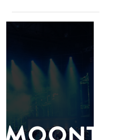
Masha Mnn
Jan 24, 2025
1 min read
Цахим спорт
Invictus Gaming баг
Mobile Legends esports-д
нэгдлээ
Mobile Legends Хятадад албан ёсоор
нэвтэрсэн. Үүнтэй холбоотойгоор тус
улсын алдартай esports байгууллага
болох Invictus Gaming Mobile Legen