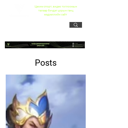
Цахим спорт, видео тоглоомын
талаар бичдэг цорын ганц
мэдээллийн сайт
Posts