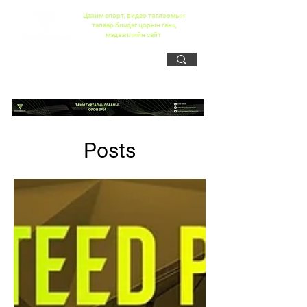
Цахим спорт, видео тоглоомын
талаар бичдэг цорын ганц
мэдээллийн сайт
Posts