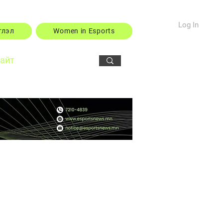
Log In
тлэл
Women in Esports
сайт