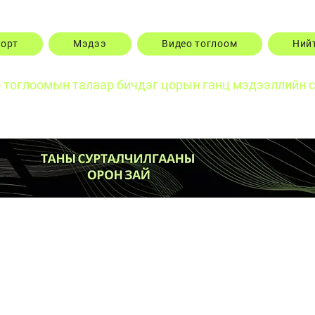
порт
Мэдээ
Видео тоглоом
Ний
о тоглоомын талаар бичдэг цорын ганц мэдээллийн 
Posts