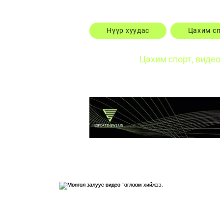
Нүүр хуудас
Цахим с
Цахим спорт, виде