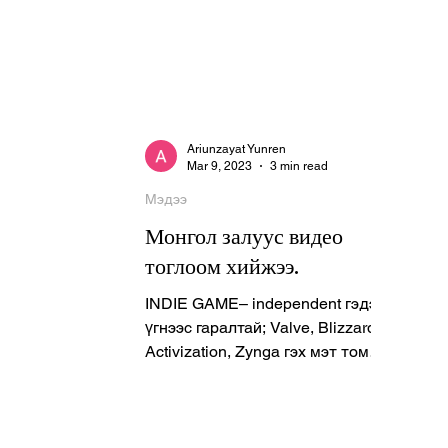
Ariunzayat Yunren
Mar 9, 2023
3 min read
Мэдээ
Монгол залуус видео
тоглоом хийжээ.
INDIE GAME– independent гэдэг
үгнээс гаралтай; Valve, Blizzard
Activization, Zynga гэх мэт том
хөгжүүлэгч компаниудаас гадна,
бие даасан хөг