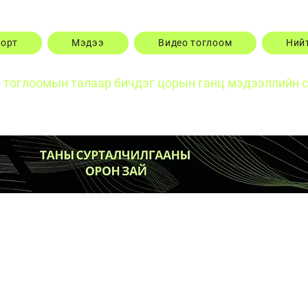
порт
Мэдээ
Видео тоглоом
Ний
о тоглоомын талаар бичдэг цорын ганц мэдээллийн 
Posts