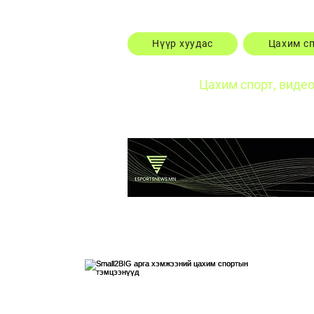
Нүүр хуудас
Цахим с
Цахим спорт, виде