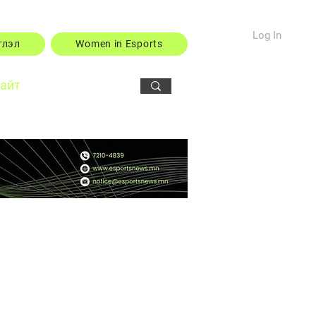
Log In
тлэл
Women in Esports
сайт