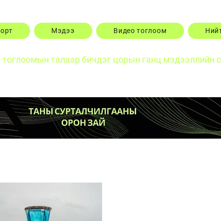
порт
Мэдээ
Видео тоглоом
Ний
о тоглоомын талаар бичдэг цорын ганц мэдээллийн 
Posts