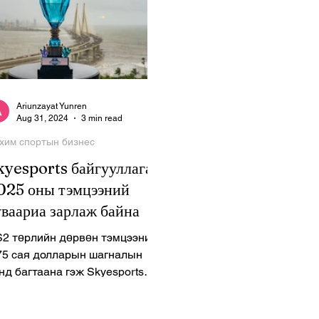
Ariunzayat Yunren
Aug 31, 2024
3 min read
хим спортын бизнес
kyesports байгууллага
025 оны тэмцээний
уваариа зарлаж байна
2 төрлийн дөрвөн тэмцээнийг
75 сая долларын шагналын
д багтаана гэж Skyesports
йгууллага 2025 оны
лөвлөгөөндөө тусгажээ. Үүнд...