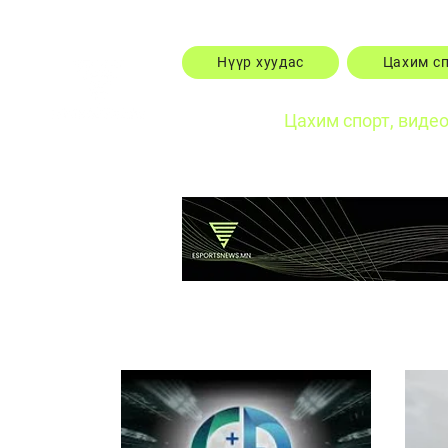
Нүүр хуудас
Цахим с
Цахим спорт, виде