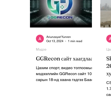
Ariunzayat Yunren
Oct 13, 2024
1 min read
Мэдээ
Ца
GGRecon сайт хаагдлаа
S
2
Цахим спорт, видео тоглоомын
х
мэдээллийн GGRecon сайт 10-р
сарын 18-нд хаана гэдгээ Баасан
CS
гарагт болсон ажилчдын хурал
1.
дээр мэдэгджээ....
сан
ба
тө