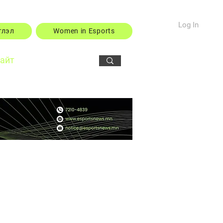
Log In
тлэл
Women in Esports
сайт