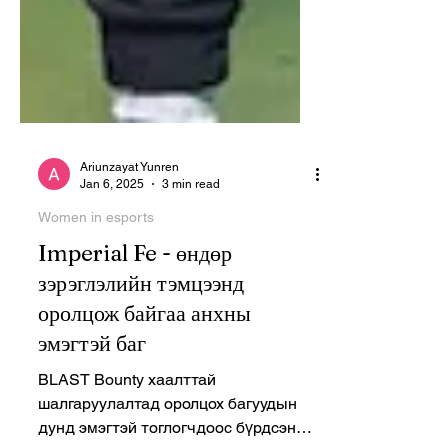
Ariunzayat Yunren
Jan 6, 2025
3 min read
Women in esports
Imperial Fe - өндөр
зэрэглэлийн тэмцээнд
оролцож байгаа анхны
эмэгтэй баг
BLAST Bounty хаалттай
шалгаруулалтад оролцох багуудын