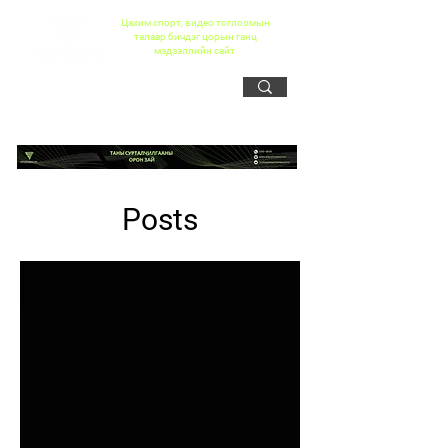
Цахим спорт, видео тоглоомын
талаар бичдэг цорын ганц
мэдээллийн сайт
Posts