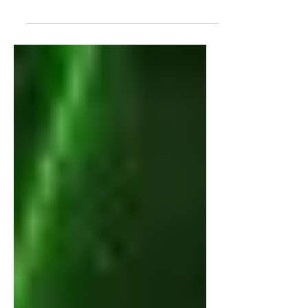
дунд эмэгтэй тоглогчдоос бүрдсэн
Imperial Fe баг байгаа юм.