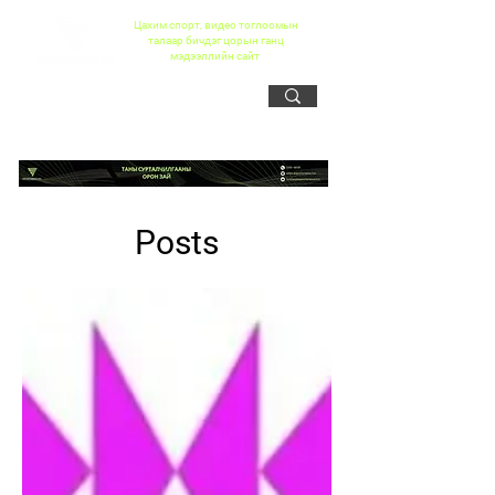
Цахим спорт, видео тоглоомын
талаар бичдэг цорын ганц
мэдээллийн сайт
Posts