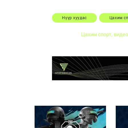
Нүүр хуудас
Цахим с
Цахим спорт, виде