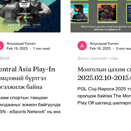
Ariunzayat Yunren
Ariunzayat Yunren
Feb 19, 2025
1 min read
Feb 16, 2025
3 min re
UBGM
Долоо хоногийн тойм
entral Asia Play-In
Монголын цахим с
эмцээний бүртгэл
2025.02.10-2015.
ргэлжилж байна
PGL Cluj-Napoca 2025 т
оролцож байгаа The Mongo
хим спортын тэмцээн
Play Off шатанд шалгар
алдааныг зохион байгуулдаг
он гараад хоёр дах удаа
N - eSports Network” нь энэ
өндөр...
лээс эхлэн “PUBG Mobile”
глоомыг хөгжүүлэгч...