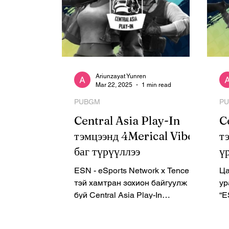
Ariunzayat Yunren
Mar 22, 2025
1 min read
PUBGM
P
Central Asia Play-In
C
тэмцээнд 4Merical Vibes
т
баг түрүүллээ
ү
ESN - eSports Network x Tencent-
Ца
тэй хамтран зохион байгуулж
ур
буй Central Asia Play-In
“ES
тэмцээний аваргаар 4Merical
жи
Vibes баг тодорлоо. ...
то