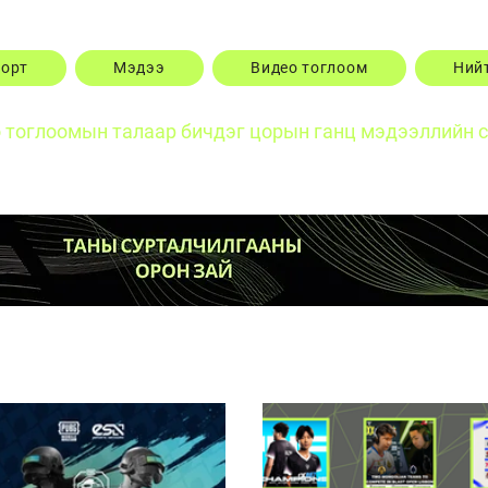
порт
Мэдээ
Видео тоглоом
Ний
о тоглоомын талаар бичдэг цорын ганц мэдээллийн 
Posts