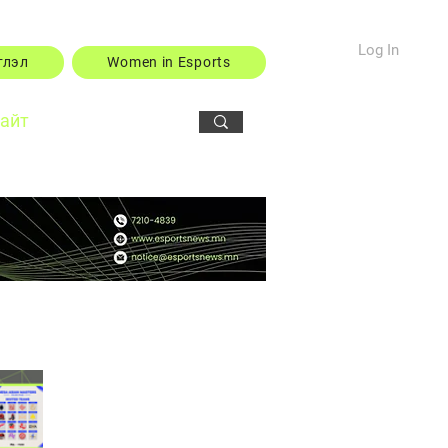
Log In
тлэл
Women in Esports
сайт