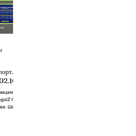
ad
порт.
02.16
эмцээнд
lZ баг
лаа. Шинэ
гаа