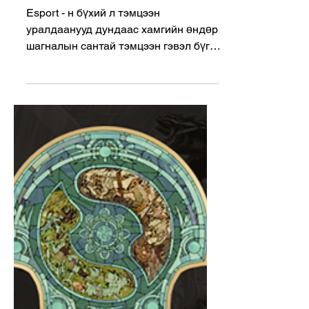
буй хамгийн баян тамирчид
Esport - н бүхий л тэмцээн
уралдаанууд дундаас хамгийн өндөр
шагналын сантай тэмцээн гэвэл бүгд
дуу нэгтэй The International гэдэг
байсан...