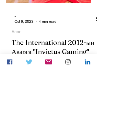
-
Oct 9, 2023
4 min read
Блог
The International 2012-ын
Аварга "Invictus Gaming"
хаана байна вэ?
Invictus Gaming багийн ялалтаас
эхлэн, тэгш тоотой жилийн ялалт
дорно зүгийнхэнд, сондгой тоотой