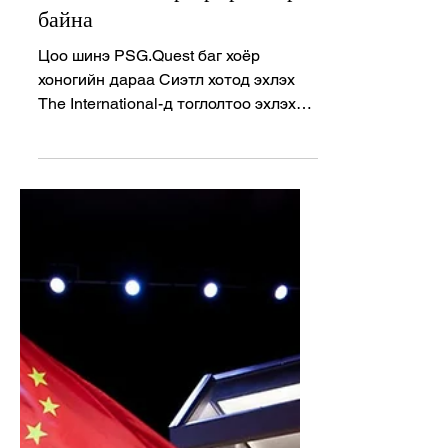
-
Oct 11, 2023
2 min read
Dota2
PSG.Quest нэрээр эргэн ирж
байна
Цоо шинэ PSG.Quest баг хоёр
хоногийн дараа Сиэтл хотод эхлэх
The International-д тоглолтоо эхлэх
гэж байна.