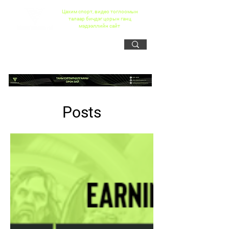
Цахим спорт, видео тоглоомын
талаар бичдэг цорын ганц
мэдээллийн сайт
Posts