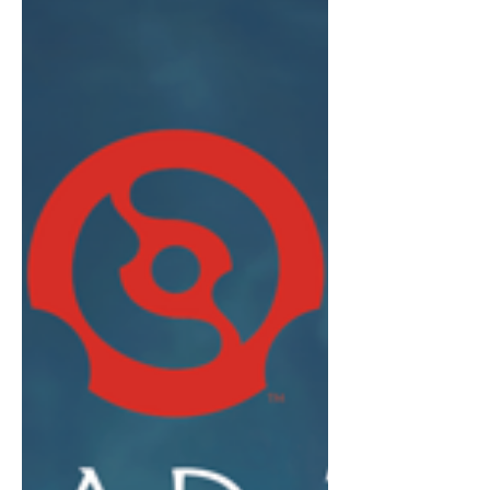
хүргэхээр ажиллаж байгаа бөгөөд
энэ удаад...