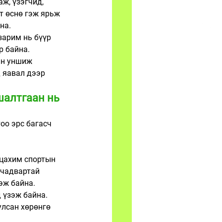
ж, үзэгчид, 
т өснө гэж ярьж 
на. 
зарим нь бүүр 
р байна. 
йн уншиж 
 яавал дээр 
шалтгаан нь 
оо эрс багасч 
 цахим спортын 
 чадвартай 
ж байна. 
 үзэж байна. 
улсан хөрөнгө 