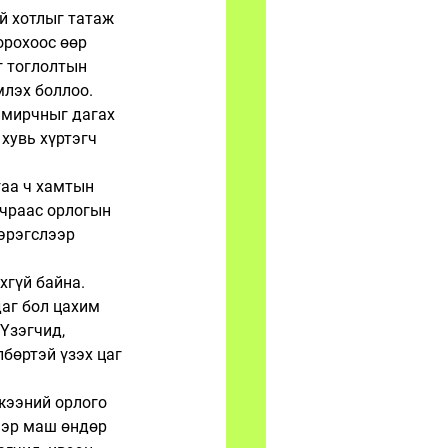
ий хотлыг татаж 
орохоос өөр 
г тоглолтын 
лэх боллоо. 
тамирчныг дагах 
хувь хүртэгч 
гаа ч хамтын 
учраас орлогын 
эрэгслээр 
хгүй байна. 
аг бол цахим 
Үзэгчид, 
бөртэй үзэх цаг 
жээний орлого 
ээр маш өндөр 