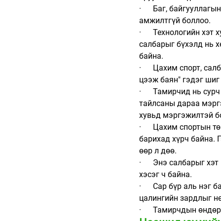
·      Баг, байгуулла
амжилтгүй боллоо. 
·      Технологийн хэ
салбарыг бүхэлд нь х
байна. 
·      Цахим спорт, са
цээж баян" гэдэг шиг
·      Тамирчид нь с
тайлсаны дараа мэрг
хувьд мэргэжилтэй бо
·      Цахим спортын 
барихад хүрч байна. Г
өөр л дөө.
·      Энэ салбарыг х
хэсэг ч байна.
·      Сар бүр аль нэ
цалингийн зардлыг н
·      Тамирчдын өнд