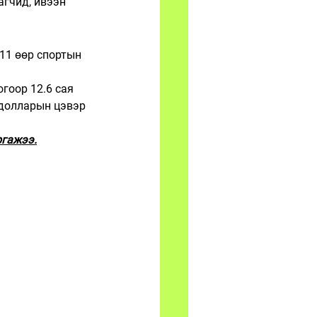
агчид, ивээн 
 11 өөр спортын 
огоор 12.6 сая 
 долларын цэвэр 
ргажээ.