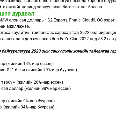
 үйл ажиллагаанаас орлого олоогүй нөхцөлд хөрөнгө оруул
  ихэнхийг цалинд зарцуулахаа багасгах цаг болсон. 
шээ дурдвал:
ш BMW олон сая долларыг G2 Esports, Fnatic, Cloud9, OG зэрэг
ран ажиллажээ. 
д гаргасан аудитын тайлангаас харахад тэд 2022 онд ойролцо
ааны алдагдал хүлээсэн бол FaZe Clan 2022 онд 53.2 сая
 байгууллагууд 2023 оны санхүүгийн жилийн тайлангаа га
лар (жилийн 14%-иар өссөн)
иг: $21.6 сая (жилийн 79%-иар буурсан)
2 тэрбум (жилийн 20%-иар өссөн)
6 сая доллар (жилийн 98%-иар өссөн)
лар (жилийн 9%-иар буурсан)
ая (жилийн 34%-иар буурсан)