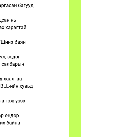
аргасан багууд 
цсан нь 
ах хэрэгтэй 
 "Шинэ баян 
л, зодог 
 салбарын 
д хаалгаа 
MBLL-ийн хувьд 
на гэж үзэх 
ар өндөр 
их байна
 