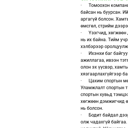
·      Томоохон компа
байсан нь буурсан. И
аргагүй болсон. Хамт
өмсгөл, стрийм дээрэ
·      Үзэгчид, хөгжө
нь их байна. Тийм уч
хэлбэрээр оролцуулж 
·      Ихэнхи баг бай
ажиллагаа, ивээн тэт
олон эх үүсвэр, хамт
хязгаарлахгүйгээр ба
·      Цахим спортын 
Уламжлалт спортын т
спортын хувьд тэмцээ
хөгжөөн дэмжигчид өө
нь болсон. 
·      Бодит байдал 
олж чадахгүй байгаа