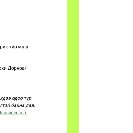
фрик тив маш 
йрхи Дорнод/
хдээ одоо түр 
гтэй байна даа. 
tsinsider.com