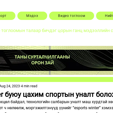
порт
Мэдээ
Видео тоглоом
Ний
о тоглоомын талаар бичдэг цорын ганц мэдээллийн 
Aug 24, 2023
4 min read
er буюу цахим спортын уналт боло
хцөл байдал, технологийн салбарын уналт маш хурдтай хө
т ч нөлөөлж, мэргэжилтэнүүд үүнийг “esports winter” хэмэ