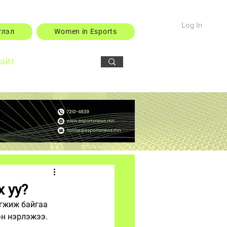
Log In
тлэл
Women in Esports
сайт
х уу?
гжиж байгаа 
эн нэрлэжээ. 