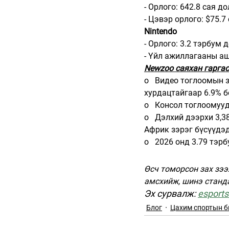
- Орлого: 642.8 сая д
- Цэвэр орлого: $75.7
Nintendo
- Орлого: 3.2 тэрбум 
- Үйл ажиллагааны аш
Newzoo саяхан гаргас
o   
Видео тоглоомын з
хурдацтайгаар 6.9% б
o   
Консол тоглоомууд 
o   
Дэлхий дээрхи 3,38
Африк зэрэг бүсүүдэд
o   
2026 онд 3.79 тэрб
Өсч томорсон зах зээ
амсхийж, шинэ станда
Эх сурвалж: 
esport
Блог
Цахим спортын б