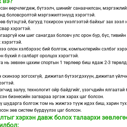
 вэ? 
увьсан өөрчлөгдөж, бүтээлч, шинийг санаачилсан, мэргэжлий
нд боловсролтой мэргэжилтэнүүд хэрэгтэй. 
л, зөв бүтэцтэй, багууд тохирсон үнэлгээтэй байхыг зах зээл
свар хэрэгтэй. 
хязгааргүй юм шиг санагдах боловч улс орон бүр, бүс, тивийн 
хэрэгтэй.  
вэрээ олон хэлбэрээс бий болгож, компьютерийн сэлбэг хэрэг
н бүхий л салбарт оролцох хэрэгтэй.
лага нь зөвхөн цахим спортын 1 төрлөөр биш ядаж 2-3 төрөлд 
ын скинээр зогсохгүй,  дижитал бүтээгдэхүүн, дижитал үйлч
эгтэй.  
үзэгчид залуу, технологит ойр байдгийг, үзэгчдийн ялгаатай
сэн бизнесийн загвараа эргэж харах цаг болсон. 
лүү шударга болгож том нь жижгээ түүж идэх биш, харин тух
сон зөв систем бүрдүүлэх цаг болсон. 
лтыг хэрхэн давж болох талаархи зөвлөгөөг
илбол: