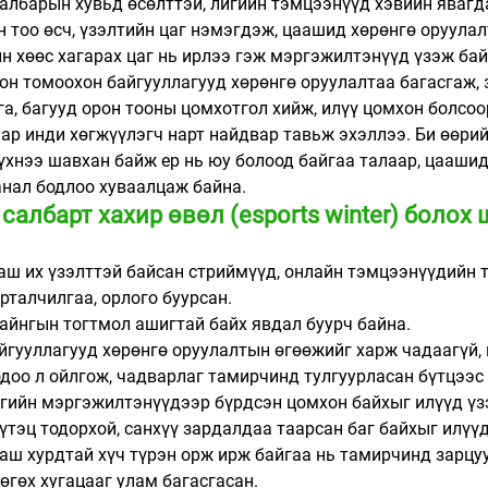
албарын хувьд өсөлттэй, лигийн тэмцээнүүд хэвийн явагда
тоо өсч, үзэлтийн цаг нэмэгдэж, цаашид хөрөнгө оруулал
ын хөөс хагарах цаг нь ирлээ гэж мэргэжилтэнүүд үзэж бай
он томоохон байгууллагууд хөрөнгө оруулалтаа багасгаж, 
га, багууд орон тооны цомхотгол хийж, илүү цомхон болсоо
ар инди хөгжүүлэгч нарт найдвар тавьж эхэллээ. Би өөри
үхнээ шавхан байж ер нь юу болоод байгаа талаар, цаашид
анал бодлоо хуваалцаж байна. 
албарт хахир өвөл (esports winter) болох 
 маш их үзэлттэй байсан стриймүүд, онлайн тэмцээнүүдийн т
рталчилгаа, орлого буурсан. 
 байнгын тогтмол ашигтай байх явдал буурч байна. 
 байгууллагууд хөрөнгө оруулалтын өгөөжийг харж чадаагүй,
доо л ойлгож, чадварлаг тамирчинд тулгуурласан бүтцээс
гийн мэргэжилтэнүүдээр бүрдсэн цомхон байхыг илүүд үзэ
 бүтэц тодорхой, санхүү зардалдаа таарсан баг байхыг илүүд
 маш хурдтай хүч түрэн орж ирж байгаа нь тамирчинд зарцу
өгөх хугацааг улам багасгасан.