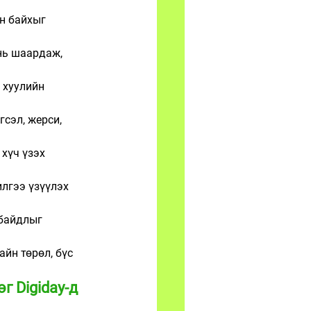
н байхыг 
 нь шаардаж, 
 хуулийн 
сэл, жерси, 
хүч үзэх 
илгээ үзүүлэх 
 байдлыг 
айн төрөл, бүс 
 Digiday-д 