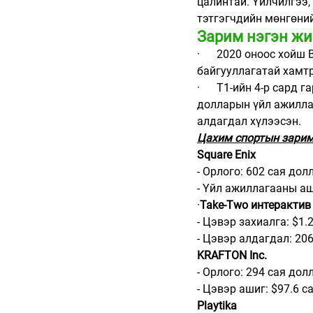
цалинтай. Үйлчилгээ,
тэтгэгчдийн мөнгөний
Зарим нэгэн жи
·      2020 оноос хой
байгууллагатай хамт
·      T1-ийн 4-р сар
долларын үйл ажиллаг
алдагдал хүлээсэн.
Цахим спортын зарим
Square Enix
- Орлого: 602 сая дол
- Үйл ажиллагааны аш
·
Take-Two интерактив
- Цэвэр захиалга: $1.
- Цэвэр алдагдал: 20
KRAFTON Inc.
- Орлого: 294 сая дол
- Цэвэр ашиг: $97.6 с
Playtika