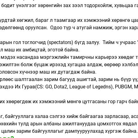
гын бодит үнэлгээг хөрөнгийн зах зээл тодорхойлж, хувьцаа г
т хурдтай хөгжил, бараг л таамгаар их хэмжээний хөрөнгө ца
өдөлгөөнд оруулсан.  Одоо түр ч атугай намжиж, эргэн хар
лбарын гол тоглогчид (spectators) бүгд залуу.  Тийм ч учраас
 л маш их амбицтай, эготой байна. 
урч мэдэх насандаа мэргэжлийн тамирчны карьерээ хөөдөг ту
эжилтэн болж буцаж ирэхэд хугацаа алдаж, өөрөөр хэлбэл
ловсон хүчнээр маш их дутагдаж байна.  
төрлөөс шалтгаалан зарим багууд ашигтай, зарим нь бүүр үү
эхдээ Их Гурав(CS: GO, Dota2, League of Legedns), PUBGM, 
эт их хөөрөгдөж их хэмжээний мөнгө цутгасаны гор гарч бай
г баг, байгууллага халаа сэлгээ хийж байгаагаа зарласаар, ас
өхөхийн тулд арын албаны ажилтануудаа цомхотгох явдал 
өр цалин зарим байгууллагыг дампууруулахад хүргэж байна.