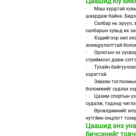
Цаашид юу хийх
·      Маш хурдтай х
шаардаж байна. Бидэ
·      Салбар нь эрүү
салбарын хувьд их за
·      Хэдийгээр хил 
зохицуулалттай болох 
·      Орлогын эх үүс
стриймээс давж сэтгэ
·      Тухайн байгуул
хэрэгтэй. 
·      Зөвхөн тоглоом
боломжийг судлах хэр
·      Цахим спортын 
судалж, тэдэнд чиглэ
·      Өрсөлдөөнийг и
нутгйин онцлогт тохир
Цаашид энэ уна
бичсэнийг товч