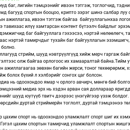
ниуд баг, лигийн тэмцээнийг ивээн тэтгэж, тоглогчид, тэдн
ймд багууд спортын бооцоо, крипто зэрэг шинэ салбар луу 
ын ажиллагаа, ивээн тэтгэж байгаа  байгууллагынхаа лого
э тавихаас илүү хамтарсан контент бүтээлч байдлыг эрхэм
өн дэмжигчид баг байгууллага гэхээсээ, нэртэй нөлөөлөгч, 
раас нэртэй тамирчдыг тухайн баг байгууллагын эзэмшигч, 
болно. 
гууллагууд стрийм, шууд нэвтрүүлгүүд хийж мерч гаргаж бай
гэлтээс олж байгаа орлогоос их хамааралтай байна.Тийм 
ын ажиллагаагаа зөвхөн багийн жерси, тоног төхөөрөрмж, х
йж болох бүхий л хэлбэрийг сонгох цаг болсон. 
медиа нь одоохондоо ямар ч орлого авчирч, мөнгө бий болго
эмцээний медиа эрх нь хэдэн арван сая доллараар яригдд
нийг шууд юутүүб твитч дээрээс үнэгүйгээр үзэж болдог. 
рсдийн дуртай стриймерйн тоглолт, дуртай тэмцээнээ төл
дээр цахим спорт нь одоохондоо уламжлалт спорт шиг их хэм
. Гэтэл цахим спортын тамирчид уламжлалт спортын жишг