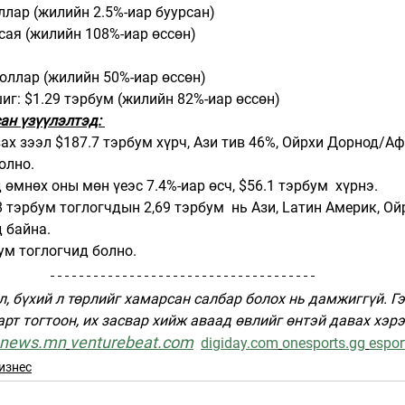
оллар (жилийн 2.5%-иар буурсан)
 сая (жилийн 108%-иар өссөн)
доллар (жилийн 50%-иар өссөн)
иг: $1.29 тэрбум (жилийн 82%-иар өссөн)
ан үзүүлэлтэд: 
ах зээл $187.7 тэрбум хүрч, Ази тив 46%, Ойрхи Дорнод/А
олно.
өмнөх оны мөн үеэс 7.4%-иар өсч, $56.1 тэрбум  хүрнэ.
 тэрбум тоглогчдын 2,69 тэрбум  нь Ази, Lатин Америк, О
 байна. 
ум тоглогчид болно.
л, бүхий л төрлийг хамарсан салбар болох нь дамжиггүй. Гэ
рт тогтоон, их засвар хийж аваад өвлийг өнтэй давах хэрэ
snews.mn
venturebeat.com
digiday.com
onesports.gg
espor
изнес