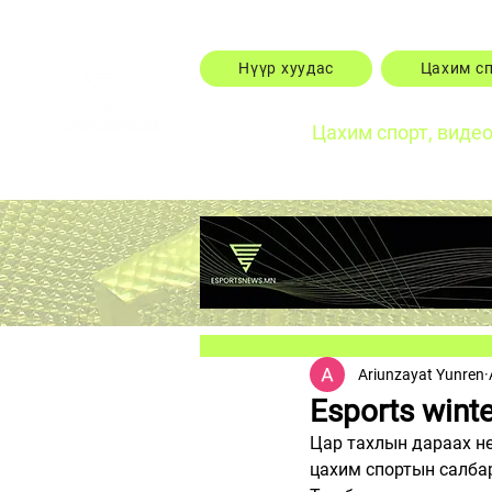
Нүүр хуудас
Цахим с
Цахим спорт, виде
Ariunzayat Yunren
Esports wint
Цар тахлын дараах нө
цахим спортын салбар