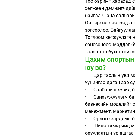
Тоо баримт харахад с
хөгжөөн дэмжигчдийн 
байгаа ч, энэ салбар
Он гарсаар нэлээд ол
зогсоолоо. Байгуулла
Тоглоом хөгжүүлэгч н
сонссоноос, мэддэг б
талаар та бүхэнтэй с
Цахим спортын с
юу вэ?
·      Цар тахлын үед
үүнийгээ даган зар су
·      Салбарын хувьд
·      Санхүүжүүлэгч
бизнесийн моделийг о
менежмент, маркетин
·      Орлого зардлын
·      Шинэ тамирчид
оруулалтын үр ашгаа 