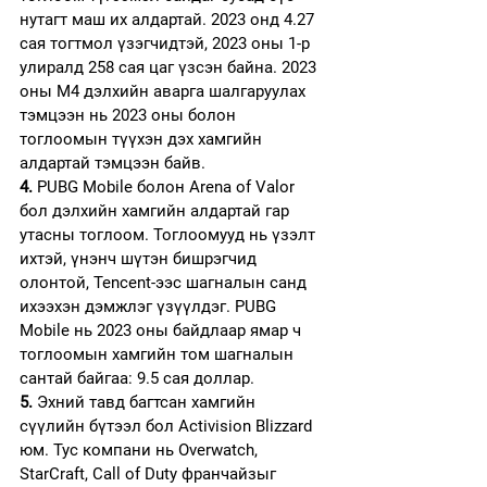
нутагт маш их алдартай. 2023 онд 4.27 
сая тогтмол үзэгчидтэй, 2023 оны 1-р 
улиралд 258 сая цаг үзсэн байна. 2023 
оны M4 дэлхийн аварга шалгаруулах 
тэмцээн нь 2023 оны болон 
тоглоомын түүхэн дэх хамгийн 
алдартай тэмцээн байв.
4.
 PUBG Mobile болон Arena of Valor 
бол дэлхийн хамгийн алдартай гар 
утасны тоглоом. Тоглоомууд нь үзэлт 
ихтэй, үнэнч шүтэн бишрэгчид 
олонтой, Tencent-ээс шагналын санд 
ихээхэн дэмжлэг үзүүлдэг. PUBG 
Mobile нь 2023 оны байдлаар ямар ч 
тоглоомын хамгийн том шагналын 
сантай байгаа: 9.5 сая доллар. 
5. 
Эхний тавд багтсан хамгийн 
сүүлийн бүтээл бол Activision Blizzard 
юм. Тус компани нь Overwatch, 
StarCraft, Call of Duty франчайзыг 