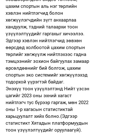
цахим спортын аль нэг төрлийн 
хэвлэн нийтлэгчид болон 
хөгжүүлэгчдийн зүгт анхаарлаа 
хандуулж, тэдний талаархи тоон 
үзүүлэлтүүдийг гаргахыг хичээлээ. 
Эдгээр хэвлэн нийтлэгчид зөвхөн 
өөрсдөд холбоотой цахим спортын 
төрлийг хөгжүүлж нийтлэхээс гадна 
тэмцээнийг зохион байгуулах замаар 
өрсөлдөөнийг бий болгож, цахим 
спортын эко системийг хөгжүүлэхэд 
тодорхой үүрэгтэй байдаг. 
Энэхүү тоон үзүүлэлтэнд Нийт үзсэн 
цагийг 2023 оны эхний хагаст 
нийтлэгч тус бүрээр гаргаж, мөн 2022 
оны 1-р хагасын статистиктай 
харьцуулалт хийх болно.(Эдгээр 
статистикт Хятадын платформуудын 
тоон үзүүлэлтүүдийг оруулаагүй).  