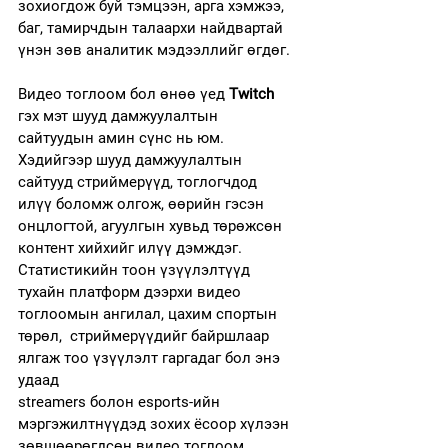
зохиогдож буй тэмцээн, арга хэмжээ, 
баг, тамирчдын талаархи найдвартай 
үнэн зөв аналитик мэдээллийг өгдөг.
Видео тоглоом бол өнөө үед 
Twitch 
гэх мэт шууд дамжуулалтын 
сайтуудын амин сүнс нь юм. 
Хэдийгээр шууд дамжуулалтын 
сайтууд стриймерүүд, тоглогчдод 
илүү боломж олгож, өөрийн гэсэн  
онцлогтой, агуулгын хувьд төрөжсөн 
контент хийхийг илүү дэмждэг. 
Статистикийн тоон үзүүлэлтүүд 
тухайн платформ дээрхи видео 
тоглоомын ангилал, цахим спортын 
төрөл,  стриймерүүдийг байршлаар 
ялгаж тоо үзүүлэлт гаргадаг бол энэ 
удаад 
streamers болон esports-ийн 
мэргэжилтнүүдэд зохих ёсоор хүлээн 
зөвшөөрөгдсөн видео тоглоом, 