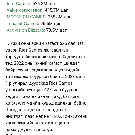
Riot Games
: 526.3M цаг
Valve corporation
: 415.7M цаг
MOONTON GAMES
: 258.3M цаг
Tencent Games
: 96.6M цаг
Activision Blizzard
: 73.5M цаг
1.
 2023 оны эхний хагаст 526 сая цаг 
үзсэн Riot Games жагсаалтын 
тэргүүнд бичигдэж байна. Хэдийгээр 
тэд 2022 оны эхний хагаст шилдэг 
байр сууриа хадгалсан ч үзэгчдийн 
тоо ихээхэн буурсан байна. 2023 оны 
1-р улирал дуусахад Riot Games 
үзэлтийн хугацаа 42%-иар буурсан 
хэдий ч энэ нь эхний тавд багтсан 
хөгжүүлэгчдийн хувьд адилхан байна. 
Шилдэг тавд багтсан эдгээр 
нийтлэгчдээс нэг нь ч 2023 оны эхний 
хагас жилийн үзэлтийн цагаа 
нэмэгдүүлж чадаагүй.