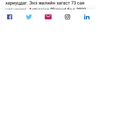
хариуцдаг. Энэ жилийн хагаст 73 сая 
цаг үзжээ. Activision Blizzard бол 2022 
онд эхний 5-д ороогүй ч энэ жил 
Krafton болон Garena-г гүйцэж, 
чансааны тавдугаар байрт орсон. 
esports chart
Мэдээ
See All
Recent Posts