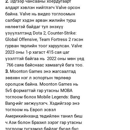
2.
 Эдгээр чансааны хоёрдугаарт 
алдарт хэвлэн нийтлэгч Valve орсон 
байна. Valve нь видео тоглоомын 
салбарт хэдэн арван жилийн турш 
нөлөөтэй байдаг тул энэхүү 
үзүүлэлтэнд Dota 2, Counter-Strike: 
Global Offensive, Team Fortress 2 гэсэн 
гурван төрлийн тоог харуулсан. Valve 
2023 оны 1-р хагаст 415 сая цаг 
үзэлттэй байгаа нь  2022 оны мөн үед 
 766 саяа байснаас хамаагүй бага тоо. 
3. 
Moonton Games энэ жагсаалтад 
зөвхөн нэг л эспортын төрлөөр 
оролцож байна. Moonton Games нь 
5v5 форматтай гар утасны MOBA 
тоглоом болох Mobile Legends: Bang 
Bang-ийг хөгжүүлэгч. Хэдийгээр энэ 
тоглоом нь Европ эсвэл 
Америкийнханд төдийлөн танил биш 
ч Ази болон Бразил зэрэг гар утасны 
тоглоом түгээмэл байдаг бусад бүс 