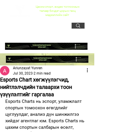
Цахим спорт, видео тоглоомын
талаар бичдэг цорын ганц
мэдээллийн сайт
Ariunzayat Yunren
Jul 30, 2023
2 min read
Esports Chart хөгжүүлэгчид,
нийтлэлчдийн талаархи тоон
үзүүлэлтийг гаргалаа
Esports Charts нь эспорт, уламжлалт 
спортын томоохон өгөгдлийг 
цуглуулдаг, анализ дүн шинжилгээ 
хийдэг агентлаг юм. Esports Charts нь 
цахим спортын салбарын өсөлт, 