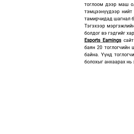
тоглоом дээр маш ол
тэмцээнүүдээр нийт 1
тамирчидад шагнал б
Тэгэхээр мэргэжлийн
болдог вэ гэдгийг ха
Esports Earnings
 сайт
баян 20 тоглогчийн 
байна. Үүнд тоглогч
болохыг анхаарах нь 