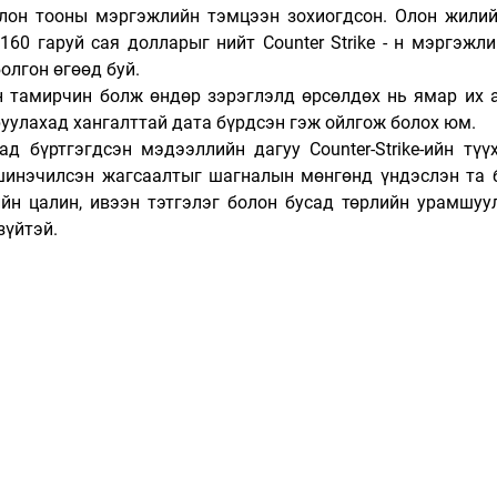
он тооны мэргэжлийн тэмцээн зохиогдсон. Олон жилийн
60 гаруй сая долларыг нийт Counter Strike - н мэргэжли
олгон өгөөд буй.
 тамирчин болж өндөр зэрэглэлд өрсөлдөх нь ямар их а
руулахад хангалттай дата бүрдсэн гэж ойлгож болох юм.
ад бүртгэгдсэн мэдээллийн дагуу Counter-Strike-ийн түү
шинэчилсэн жагсаалтыг шагналын мөнгөнд үндэслэн та б
ийн цалин, ивээн тэтгэлэг болон бусад төрлийн урамшуул
зүйтэй.