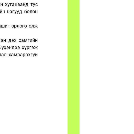
 хугацаанд тус 
йн багууд болон 
шиг орлого олж 
хэн дэх хамгийн 
үхэндээ хүргэж 
ал хамаарахгүй 