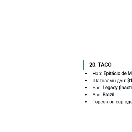
20. TACO
Нэр: 
Epitácio de M
Шагналын дүн: 
$1
Баг: 
Legacy (Inacti
Улс: 
Brazil
Төрсөн он сар өдө