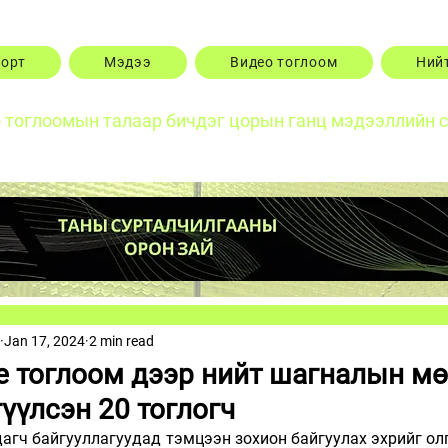
порт
Мэдээ
Видео тоглоом
Ний
о тоглоомын талаар бичдэг цорын ганц мэдээллийн 
Jan 17, 2024
2 min read
ike тоглоом дээр нийт шагналын м
үүлсэн 20 тоглогч
вдагч байгууллагуудад тэмцээн зохион байгуулах эхрийг ол