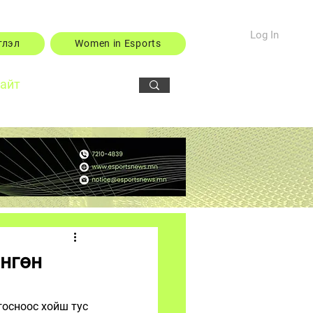
Log In
тлэл
Women in Esports
сайт
өнгөн
госноос хойш тус 