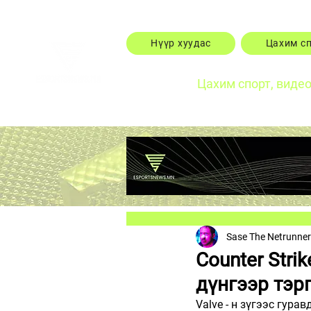
Нүүр хуудас
Цахим с
Цахим спорт, виде
Sase The Netrunner
Counter Str
дүнгээр тэрг
Valve - н зүгээс гура