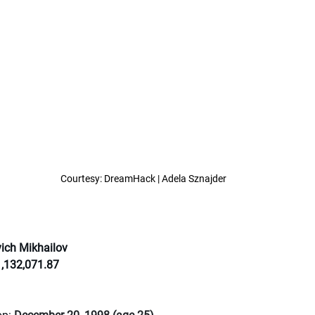
Courtesy: DreamHack | Adela Sznajder
vich Mikhailov
,132,071.87