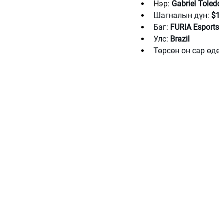
Нэр: 
Gabriel Toled
Шагналын дүн: 
$1
Баг: 
FURIA Esports
Улс: 
Brazil
Төрсөн он сар өдө