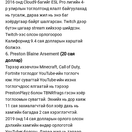
2016 онд Cloud9 багийг ESL Pro лигийн 4-
р улирлын тоглолтонд ялалт байгуулахад 
нь тусалж, дараа жил нь энэ баг 
хоёрдугаар байрт шалгарсан. Twitch дээр 
бүтэн цагаар stream хийхээр шийдсэн. 
Twitch-ээс олсон орлогоороо 
Калифорнид 9.4 сая долларын харштай 
болжээ.
6. Preston Blaine Arsement 
(20 сая 
доллар)
Тэрээр ихэвчлэн Minecraft, Call of Duty, 
Fortnite тоглодог YouTube-ийн тоглогч 
юм. Нэг сувагтай YouTube-ийн ихэнх 
тоглогчдоос ялгаатай нь тэрээр 
PrestonPlayz болон TBNRfrags гэсэн хоёр 
тоглоомын сувагтай. Эхнийх нь дор хаяж 
11 сая захиалагчтай бол хоёр дахь нь 
хамгийн багадаа 2 сая хэрэглэгчтэй. 
2019 онд 14 сая долларын орлого олсон 
дэлхийн хамгийн өндөр орлоготой 
YouTuber болсон. Дараа жил нь тэрээр 