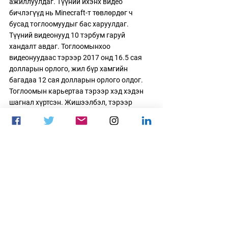
ажиллуулдаг. Түүний ихэнх видео 
бичлэгүүд нь Minecraft-т төвлөрдөг ч 
бусад тоглоомуудыг бас харуулдаг. 
Түүний видеонууд 10 тэрбум гаруй 
хандалт авдаг. Тоглоомынхоо 
видеонуудаас тэрээр 2017 онд 16.5 сая 
долларын орлого, жил бүр хамгийн 
багадаа 12 сая долларын орлого олдог. 
Тоглоомын карьертаа тэрээр хэд хэдэн 
шагнал хүртсэн. Жишээлбэл, тэрээр 
Minecraft сувгийн хувьд хамгийн олон 
үзэлттэй гэдгээрээ Гиннесийн номонд 
бүртгэгдсэн. Мөн тэрээр Rocket League-
ийн хамгийн олон оноо авсан 
амжилтаараа шагнал хүртэж байсан