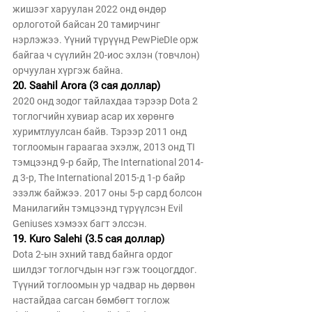
жишээг харуулан 2022 онд өндөр 
орлоготой байсан 20 тамирчинг 
нэрлэжээ. Үүний түрүүнд PewPieDIe орж 
байгаа ч сүүлийн 20-иос эхлэн (товчлон) 
орчуулан хүргэж байна. 
20. Saahil Arora (3 сая доллар)
2020 онд зодог тайлахдаа тэрээр Dota 2 
тоглогчийн хувиар асар их хөрөнгө 
хуримтлуулсан байв. Тэрээр 2011 онд 
тоглоомын гараагаа эхэлж, 2013 онд TI  
тэмцээнд 9-р байр, The International 2014-
д 3-р, The International 2015-д 1-р байр 
эзэлж байжээ. 2017 оны 5-р сард болсон 
Манилагийн тэмцээнд түрүүлсэн Evil 
Geniuses хэмээх багт элссэн.
19. Kuro Salehi (3.5 сая доллар)
Dota 2-ын эхний тавд байнга ордог 
шилдэг тоглогчдын нэг гэж тооцогддог. 
Түүний тоглоомын ур чадвар нь дөрвөн 
настайдаа сагсан бөмбөгт тоглож 