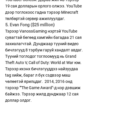
19 сая долларын орлого олжээ. YouTube 
дээр тоглохоос гадна тэрээр Minecraft 
төлбөртэй сервер ажиллуулдаг. 
5. Evan Fong ($25 million)
Тэрээр VanossGaming нэртэй YouTube 
сувагтай бөгөөд хамгийн багадаа 21 сая 
захиалагчтай. Дунджаар түүний видео 
бичлэгүүд 8 тэрбум гаруй хандалт авдаг. 
Түүний тоглодог тоглоомууд нь Grand 
Theft Auto V, Call of Duty: World at War юм. 
Тэрээр ихэнх бичлэгүүддээ найзуудаа 
tag хийж, бараг л бүх сэдвээр маш 
чөлөөтэй ярилцдаг.  2014, 2016 онд 
тэрээр ""The Game Award"-д нэр дэвшиж 
байжээ. Тэрээр жилд дунджаар 12 сая 
доллар олдог.