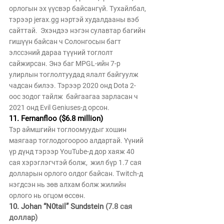
орлогын эх үүсвэр байсангүй. Тухайлбал, 
тэрээр jerax.gg нэртэй худалдааны вэб 
сайттай.  Эхэндээ нэгэн сулавтар багийн 
гишүүн байсан ч Солонгосын багт 
элссэний дараа түүний тоглолт 
сайжирсан. Энэ баг MPGL-ийн 7-р 
улирлын тоглолтуудад ялалт байгуулж 
чадсан билээ. Тэрээр 2020 онд Dota 2-
оос зодог тайлж  байгаагаа зарласан ч  
2021 онд Evil Geniuses-д орсон.
11. Fernanfloo ($6.8 million)
Тэр аймшгийн тоглоомуудыг хошин 
маягаар тоглодогоороо алдартай. Үүний 
үр дүнд тэрээр YouTube-д дор хаяж 40 
сая хэрэглэгчтэй болж,  жил бүр 1.7 сая 
долларын орлого олдог байсан. Twitch-д 
нэгдсэн нь зөв алхам болж жилийн 
орлого нь огцом өссөн. 
10. Johan “N0tail” Sundstein 
(7.8 сая 
доллар)