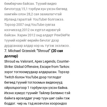
бөмбөрчин байсан. Түүний видео 
бичлэгүүд 15,1 тэрбум хүн үзсэн бөгөөд 
хамгийн олон 28,2 сая захиалагчтай 
Ирланд гаралтай  YouTuber болгожээ. 
Тэрээр 2007 онд YouTube сувгаа 
нээчихээд 2012 он хүртэл идэвхгүй 
байсан. Харин 2012 онд алдарт PewDiePie 
түүний нэрийг өөрийн бичлэг дээр 
дурдсанаар алдар нэр нь түгэж эхэлжээ. 
7. Michael Grzesiek “Shroud” 
(20 сая 
доллар)
Shroud нь Valorant, Apex Legends, Counter-
Strike: Global Offensive, Escape from Tarkov. 
зэрэг тоглоомуудаар алдаршсан. Тэрээр 
Twitch болон YouTube дээр тоглодог 
бөгөөд түүний тоглоомын видеонууд 
ойролцоогоор 1 тэрбум хүн үзсэн байна. 
Ихэнх хүмүүс түүнийг Тайлер Белвинс-тэй 
байнга өрсөлддөг учир түүн шиг сайн гэж 
боддог. чир нь тэд ихэвчлэн хоорондоо 