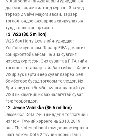
N0tail болон Tal Azik нарын удирдлаган 
дор маш их амжилтанд хүрсэн. Энэ үед 
тэрээр 2 Valve Majors авсан. Тэрээр 
тоглолтондоо анхаарлаа хандуулахын 
тулд коллежоо орхисон.
13. W2S ($6.5 million)
W2S бол Harry Lewis-ийн  удирддаг 
YouTube суваг юм. Тэрээр FIFA-д маш их 
сонирхолтой байсан нь энэ сувгийг 
нээхэд хүргэсэн. Энэ сувагтаа FIFA-гийн 
тоглолтын талаар тайлбар хийдэг. Харин 
W2Splays нэртэй өөр суваг дээрээ  хөл 
бөмбөгөөс бусад тоглоом тоглодог. Их 
Британид хөл бөмбөг маш алдартай тул 
W2S нь хамгийн их захиалагчтай суваг 
гэж тооцогддог. 
12. Jesse Vainikka ($6.5 million)
Jesse бол Dota 2-ын шилдэг 4 тоглогчийн 
нэг юм. Түүний хөрөнгө нь 2018, 2019 
оны The International тэмцээнээс хүртсэн 
шагнал юм. Dota 2 түүний цорын ганц 