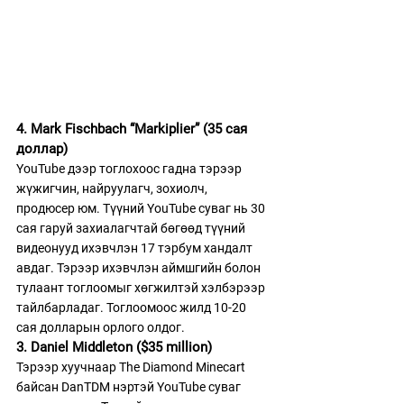
4. Mark Fischbach “Markiplier” (35 сая 
доллар)
YouTube дээр тоглохоос гадна тэрээр 
жүжигчин, найруулагч, зохиолч, 
продюсер юм. Түүний YouTube суваг нь 30 
сая гаруй захиалагчтай бөгөөд түүний 
видеонууд ихэвчлэн 17 тэрбум хандалт 
авдаг. Тэрээр ихэвчлэн аймшгийн болон 
тулаант тоглоомыг хөгжилтэй хэлбэрээр 
тайлбарладаг. Тоглоомоос жилд 10-20 
сая долларын орлого олдог.
3. Daniel Middleton ($35 million)
Тэрээр хуучнаар The Diamond Minecart 
байсан DanTDM нэртэй YouTube суваг 