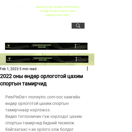
Цахим спорт, видео тоглоомын
талаар бичдэг цорын ганц
мэдээллийн сайт
Feb 1, 2023
5 min read
2022 оны өндөр орлоготой цахим
спортын тамирчид
PewPieDie-г moneyinc.com-оос хамгийн 
өндөр орлоготой цахим спортын 
тамирчнаар нэрлэжээ. 
Видео тоглоомчин гэж нэрлэдэг цахим 
спортын тамирчид бидний төсөөлж 
байгаагаас ч их орлого олж болдог 