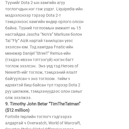
Түүнийг Dota 2-ын хамгийн агуу 
тоглогчдын нэг гэж үздэг. Liquipedia-ийн 
мэдээлснээр тэрээр Dota 2-т 
тэмцээнээс хамгийн өндөр орлого олсон 
байна. Түүний тоглоомын амжилт нь 15 
настайдаа Jascha “NoVa” Markuse болон 
Tal “Fly” Aizik нартай танилцсан үеэс 
эхэлсэн юм. Тэд хамтдаа Fnatic-ийн 
менежер Danijel "StreeT" Remus-ийн 
(гэхдээ ивээн тэтгээгүй) нэгэн багт 
тоглож эхэлсэн.  Энэ үед тэд Heroes of 
Newerth-ийг тоглож, тэмцээний ялалт 
байгуулсан ч энэ тоглоом . тийм ч 
идэвхтэй биш байсан тул тэрээр Dota 2 
руу шилжиж, тэмцээнүүдээс олон саяыг 
олж эхэлжээ.
9. Timothy John Betar “TimTheTatman” 
($12 million)
Fortnite төрлийн тоглогч гэдгээрээ 
алдартай ч Overwatch, World of Warcraft, 