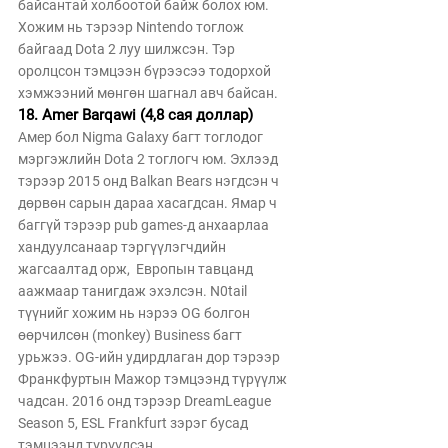
байсантай холбоотой байж болох юм. 
Хожим нь тэрээр Nintendo тоглож 
байгаад Dota 2 луу шилжсэн. Тэр 
оролцсон тэмцээн бүрээсээ тодорхой 
хэмжээний мөнгөн шагнал авч байсан. 
18. Amer Barqawi (4,8 сая доллар)
Амер бол Nigma Galaxy багт тоглодог 
мэргэжлийн Dota 2 тоглогч юм. Эхлээд 
тэрээр 2015 онд Balkan Bears нэгдсэн ч 
дөрвөн сарын дараа хасагдсан. Ямар ч 
баггүй тэрээр pub games-д анхаарлаа 
хандуулсанаар тэргүүлэгчдийн 
жагсаалтад орж,  Европын тавцанд 
аажмаар танигдаж эхэлсэн. N0tail  
түүнийг хожим нь нэрээ OG болгон 
өөрчилсөн (monkey) Business багт 
урьжээ. OG-ийн удирдлаган дор тэрээр 
Франкфуртын Мажор тэмцээнд түрүүлж 
чадсан. 2016 онд тэрээр DreamLeague 
Season 5, ESL Frankfurt зэрэг бусад 
тэмцээнд түрүүлсэн. 