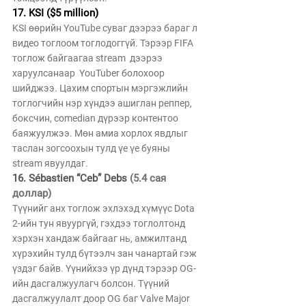
17. KSI ($5 million)
KSI өөрийн YouTube суваг дээрээ бараг л 
видео тоглоом тоглодоггүй. Тэрээр FIFA  
тоглож байгаагаа stream  дээрээ 
харуулсанаар  YouTuber болохоор 
шийджээ. Цахим спортын мэргэжлийн 
тоглогчийн нэр хүндээ ашиглан реппер, 
боксчин, comedian дүрээр контентоо 
баяжуулжээ. Мөн амиа хорлох явдлыг 
таслан зогсоохын тулд үе үе буяны 
stream явуулдаг. 
16. Sébastien “Ceb” Debs 
(5.4 сая 
доллар)
Түүнийг анх тоглож эхлэхэд хүмүүс Dota 
2-ийн тун явуургүй, гэхдээ тоглолтонд 
хэрхэн хандаж байгааг нь, амжилтанд 
хүрэхийн тулд бүтээлч зан чанартай гэж 
үздэг байв. Үүнийхээ үр дүнд тэрээр OG-
ийн дасгалжуулагч болсон. Түүний 
дасгалжуулалт доор OG баг Valve Major 