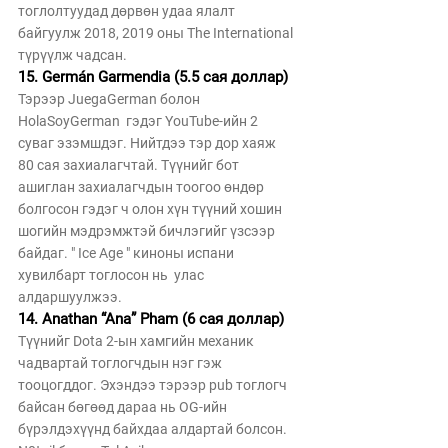
тоглолтуудад дөрвөн удаа ялалт 
байгуулж 2018, 2019 оны The International 
түрүүлж чадсан. 
15. Germán Garmendia (5.5 сая доллар)
Тэрээр JuegaGerman болон 
HolaSoyGerman  гэдэг YouTube-ийн 2 
суваг эзэмшдэг. Нийтдээ тэр дор хаяж 
80 сая захиалагчтай. Түүнийг бот 
ашиглан захиалагчдын тоогоо өндөр 
болгосон гэдэг ч олон хүн түүний хошин 
шогийн мэдрэмжтэй бичлэгийг үзсээр 
байдаг. " Ice Age " киноны испани 
хувилбарт тоглосон нь  улас 
алдаршуулжээ. 
14. Anathan “Ana” Pham (6 сая доллар)
Түүнийг Dota 2-ын хамгийн механик 
чадвартай тоглогчдын нэг гэж 
тооцогддог. Эхэндээ тэрээр pub тоглогч 
байсан бөгөөд дараа нь OG-ийн 
бүрэлдэхүүнд байхдаа алдартай болсон. 