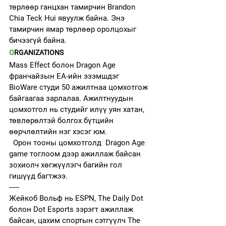
төрлөөр ганцхан тамирчин Brandon 
Chia Teck Hui явуулж байна. Энэ 
тамирчин ямар төрлөөр оролцохыг 
бичээгүй байна. 
O
RGANIZATIONS
Mass Effect болон Dragon Age 
франчайзын EA-ийн эзэмшдэг 
BioWare студи 50 ажилтнаа цомхотгож 
байгаагаа зарлалаа. Ажилтнуудын 
цомхотгол нь студийг илүү уян хатан, 
төвлөрөлтэй болгох бүтцийн 
өөрчлөлтийн нэг хэсэг юм.
  Орон тооны цомхотголд  Dragon Age 
game тоглоом дээр ажиллаж байсан 
зохиолч хөгжүүлэгч багийн гол 
гишүүд багтжээ.
-----
Жейкоб Вольф нь ESPN, The Daily Dot 
болон Dot Esports зэрэгт ажиллаж 
байсан, цахим спортын сэтгүүлч The 