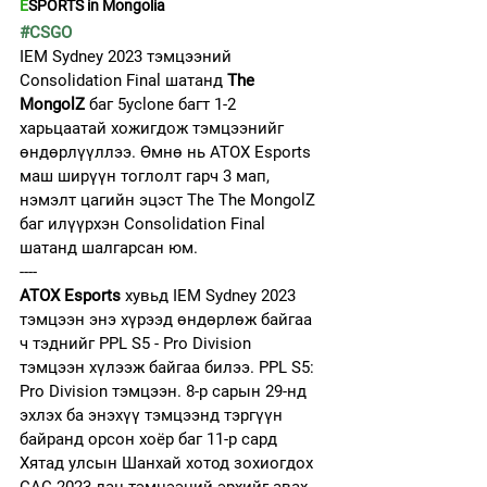
E
SPORTS in Mongolia
#CSGO
IEM Sydney 2023 тэмцээний 
Consolidation Final шатанд 
The 
MongolZ
 баг 5yclone багт 1-2 
харьцаатай хожигдож тэмцээнийг 
өндөрлүүллээ. Өмнө нь ATOX Esports 
маш ширүүн тоглолт гарч 3 мап, 
нэмэлт цагийн эцэст The The MongolZ 
баг илүүрхэн Consolidation Final 
шатанд шалгарсан юм. 
----
ATOX Esports
 хувьд IEM Sydney 2023 
тэмцээн энэ хүрээд өндөрлөж байгаа 
ч тэднийг PPL S5 - Pro Division 
тэмцээн хүлээж байгаа билээ. PPL S5: 
Pro Division тэмцээн. 8-р сарын 29-нд 
эхлэх ба энэхүү тэмцээнд тэргүүн 
байранд орсон хоёр баг 11-р сард  
Хятад улсын Шанхай хотод зохиогдох 