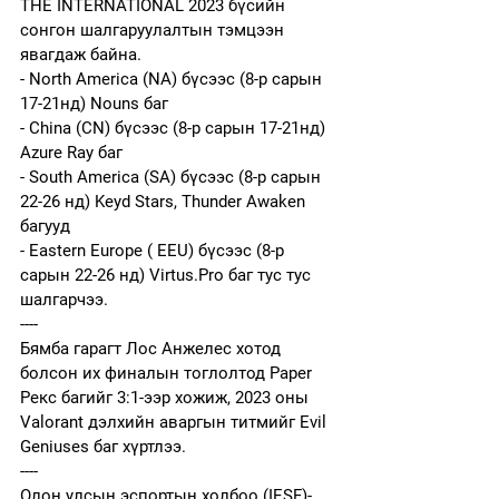
THE INTERNATIONAL 2023 бүсийн 
сонгон шалгаруулалтын тэмцээн 
явагдаж байна. 
- North America (NA) бүсээс (8-р сарын 
17-21нд) Nouns баг
- China (CN) бүсээс (8-р сарын 17-21нд) 
Azure Ray баг
- South America (SA) бүсээс (8-р сарын 
22-26 нд) Keyd Stars, Thunder Awaken 
багууд
- Eastern Europe ( EEU) бүсээс (8-р 
сарын 22-26 нд) Virtus.Pro баг тус тус 
шалгарчээ. 
----
Бямба гарагт Лос Анжелес хотод 
болсон их финалын тоглолтод Paper 
Рекс багийг 3:1-ээр хожиж, 2023 оны 
Valorant дэлхийн аваргын титмийг Evil 
Geniuses баг хүртлээ. 
----
Олон улсын эспортын холбоо (IESF)-