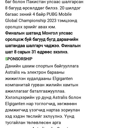
баг болон Пакистан улсаас шалгарсан 
8 багууд өрсөлддөг билээ. 20 шилдэг 
багаас эхний 4 байр PUBG Mobile 
Global Championship 2023 тэмцээнд 
оролцох эрхийг авах юм. 
Финалын шатанд Монгол улсаас 
оролцож буй багууд бүгд дараачийн 
шатандаа шалгарч чаджээ. Финалын 
шат 8 сарын 31 өдрөөс эхэлнэ.
S
PONSORSHIP
Данийн цахим спортын байгууллага 
Astralis нь электрон барааны 
жижиглэн худалдааны Elgiganten 
компанитай гурван жилийн хамтын 
ажиллагааг баталгаажууллаа. 
Хэлэлцээрийн үр дүнд Astralis болон 
Elgiganten нар тоглогчид, хөгжөөөн 
дэмжигчид үзэгчид нартаа зориулан 
хэд хэдэн төслийг эхлүүлнэ. Үүнд 
тусгайлан төлөвлөсөн арга 