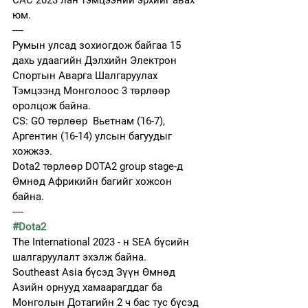
CAC 2023 лан тэмцээний эрхийг авах 
юм. 
----
Румын улсад зохиогдож байгаа 15 
дахь удаагийн Дэлхийн Электрон 
Спортын Аварга Шалгаруулах 
Тэмцээнд Монголоос 3 төрлөөр 
оролцож байна. 
CS: GO төрлөөр  Вьетнам (16-7), 
Аргентин (16-14) улсын багуудыг 
хожжээ. 
Dota2 төрлөөр DOTA2 group stage-д 
Өмнөд Африкийн багийг хожсон 
байна.  
----
#Dota2
The International 2023 - н SEA бүсийн 
шалгаруулалт эхэлж байна. 
Southeast Asia бүсэд Зүүн Өмнөд 
Азийн орнууд хамаарагддаг ба 
Монголын Дотагийн 2 ч бас тус бүсэд 