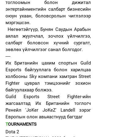
тоглоомын болон дижитал 
энтертайнментийн салбарт бизнесийн 
оюун ухаан, боловсролын чиглэлээр 
мэргэшсэн.
 Нөгөөтэйгүүр, Бунян Саудын Арабын 
аялал жуулчлал, зочлох үйлчилгээ, 
салбарт боловсон хүчний сургалт, 
зөвлөх үйлчилгээг санал болгодог.
----
Их Британийн цахим спортын Guild 
Esports байгууллага болон харилцаа 
холбооны Sky компани хамтран Street 
Fighter цуврал тэмцээнийг зохион 
байгуулахаар болжээ.
Guild Esports Street Fighter-ийн 
жагсаалтад Их Британийн тоглогч 
Ренейл 'JoKer JoKeZ' Landell зэрэг 
Европын олон авьяастнууд багтдаг
T
OURNAMENTS 
Dota 2