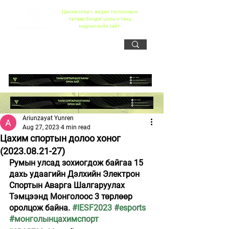
Цахим спорт, видео тоглоомын
талаар бичдэг цорын ганц
мэдээллийн сайт
Ariunzayat Yunren
Aug 27, 2023
4 min read
Цахим спортын долоо хоног
(2023.08.21-27)
Румын улсад зохиогдож байгаа 15 
дахь удаагийн Дэлхийн Электрон 
Спортын Аварга Шалгаруулах 
Тэмцээнд Монголоос 3 төрлөөр 
оролцож байна. 
#IESF2023
#esports
#монголынцахимспорт