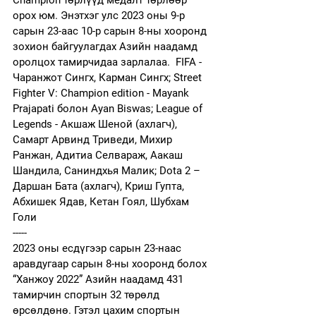
Champion төрлүүд медалт төрлөөр 
орох юм. Энэтхэг улс 2023 оны 9-р 
сарын 23-аас 10-р сарын 8-ны хооронд 
зохион байгуулагдах Азийн наадамд 
оролцох тамирчидаа зарлалаа.  FIFA - 
Чаранжот Сингх, Карман Сингх; Street 
Fighter V: Champion edition - Mayank 
Prajapati болон Ayan Biswas; League of 
Legends - Акшаж Шеной (ахлагч), 
Самарт Арвинд Триведи, Михир 
Ранжан, Адитиа Селвараж, Аакаш 
Шандила, Саниндхья Малик; Dota 2 – 
Даршан Бата (ахлагч), Криш Гупта, 
Абхишек Ядав, Кетан Гоял, Шубхам 
Голи
-----
2023 оны есдүгээр сарын 23-наас 
аравдугаар сарын 8-ны хооронд болох 
“Ханжоу 2022” Азийн наадамд 431 
тамирчин спортын 32 төрөлд 
өрсөлдөнө. Гэтэл цахим спортын 