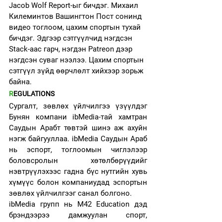
Jacob Wolf Report-ыг бичдэг. Михаил 
Килеминтов Вашингтон Пост сонинд 
видео тоглоом, цахим спортын тухай 
бичдэг. Эдгээр сэтгүүлчид нэгдсэн 
Stack-аас гарч, нэгдэн Patreon дээр 
нэгдсэн суваг нээлээ. Цахим спортын 
сэтгүүл зүйд өөрчлөлт хийхээр зорьж 
байна. 
R
EGULATIONS
Сургалт, зөвлөх үйлчилгээ үзүүлдэг 
Бунян компани ibMedia-тай хамтран 
Саудын Арабт төвтэй шинэ аж ахуйн 
нэгж байгууллаа. ibMedia Саудын Араб 
нь эспорт, тоглоомын чиглэлээр 
боловсролын хөтөлбөрүүдийг 
нэвтрүүлэхээс гадна бүс нутгийн хувь 
хүмүүс болон компаниудад эспортын 
зөвлөх үйлчилгээг санал болгоно.
ibMedia групп нь M42 Education дэд 
брэндээрээ дамжуулан спорт, 