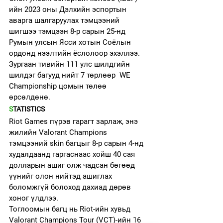
ийн 2023 оны Дэлхийн эспортын 
аварга шалгаруулах тэмцээний 
шигшээ тэмцээн 8-р сарын 25-нд 
Румын улсын Ясси хотын Соёлын 
ордонд нээлтийн ёслолоор эхэллээ. 
Зургаан тивийн 111 улс шилдгийн 
шилдэг багууд нийт 7 төрлөөр  WE 
Championship цомын төлөө 
өрсөлдөнө. 
S
TATISTICS
Riot Games пүрэв гарагт зарлаж, энэ 
жилийн Valorant Champions 
тэмцээний skin багцыг 8-р сарын 4-нд 
худалдаанд гаргаснаас хойш 40 сая 
долларын ашиг олж чадсан бөгөөд 
үүнийг олон нийтэд ашиглах 
боломжгүй болоход дахиад дөрөв 
хоног үлдлээ.
Тоглоомын багц нь Riot-ийн хувьд 
Valorant Champions Tour (VCT)-ийн 16 