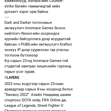
хэмжээнүүд, Astralis-ийн Counter-
strike багийн тамирчидтай хийх 
уулзалт зэрэг орж байна. 
-----
Dark and Darker тоглоомын 
хөгжүүлэгч Ironmace Games болон 
нийтлэгч Nexon-ийн хоорондох 
хуулийн байгууллага дээр асуудалтай 
байсан ч PUBG-ийн хөгжүүлэгч Krafton 
энэхүү IP дээр суурилсан гар утасны 
тоглоом бүтээхээр 
8-р сарын 23-нд Ironmace Games-тэй 
студитэй хамтран лицензийн гэрээнд 
гарын үсэг зурав.
P
LAYERS
2023 оны есдүгээр сарын 23-наас 
аравдугаар сарын 8-ны хооронд болох 
“Ханжоу 2022”  Азийн Наадамд цахим 
спортоос DOTA хоёр, FIFA Online дө, 
League of Legends, Street Fighter V: 