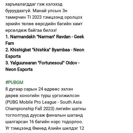
харъяалагддаг гэж хэлэхэд 
буруудахгүй. Манай улсын 3н 
тамирчин TI 2023 тэмцээнд оролцох 
эрхийн төлөө өөрсдийн багийн хамт 
өрсөлдөж байгаа билээ!
1. Narmandakh "Narman" Ravdan - Geek 
Fam 
2. Khishigbat "khishka" Byambaa - Neon 
Esports
3. Yalguunsaran "Fortunesoul" Oidov - 
Neon Esports
#PUBGM
8 дугаар сарын 24 өдрөөс эхлэн 
дөрөв хоногийн турш үргэлжилсэн 
(PUBG Mobile Pro League - South Asia 
Championship Fall 2023) лигийн шатны 
тоглолтууд дуусаж финалын шатанд 
шалгарсан 16 багийн нэрс тодорлоо. 
Уг тэмцээнд Өмнөд Азийн шилдэг 12 