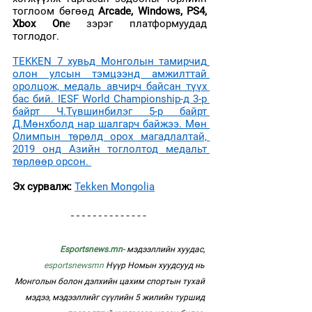
тоглоом бөгөөд
 Arcade, Windows, PS4, 
Xbox On
e зэрэг платформуудад 
тоглодог.
TEKKEN 7 хувьд Монголын тамирчид 
олон улсын тэмцээнд амжилттай 
оролцож, медаль авчирч байсан түүх 
бас бий. IESF World Championship-д 3-р 
байрт Ч.Түвшинбилэг 5-р байрт 
Д.Мөнхболд нар шалгарч байжээ. Мөн 
Олимпын төрөлд орох магадлалтай, 
2019 онд Азийн тоглолтод медальт 
төрлөөр орсон. 
Эх сурвалж: 
Tekken Mongolia
Esportsnews.mn
- мэдээллийн хуудас, 
esportsnewsmn
 Нүүр Номын хуудсууд нь 
Монголын болон дэлхийн цахим спортын тухай 
мэдээ, мэдээллийг сүүлийн 5 жилийн туршид 