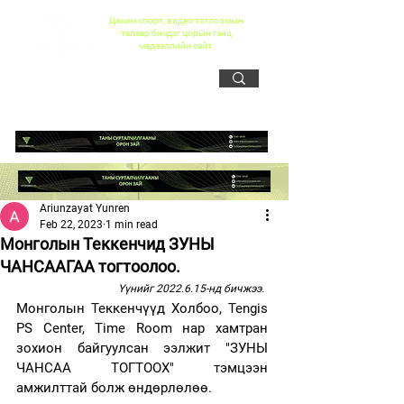
Цахим спорт, видео тоглоомын
талаар бичдэг цорын ганц
мэдээллийн сайт
Ariunzayat Yunren
Feb 22, 2023
1 min read
Монголын Теккенчид ЗУНЫ
ЧАНСААГАА тогтоолоо.
Үүнийг 2022.6.15-нд бичжээ.
Монголын Теккенчүүд Холбоо, Tengis 
PS Center, Time Room нар хамтран 
зохион байгуулсан ээлжит "ЗУНЫ 
ЧАНСАА ТОГТООХ" тэмцээн 
амжилттай болж өндөрлөлөө.