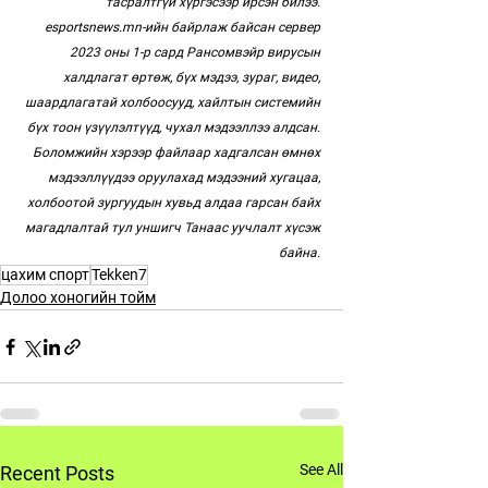
тасралтгүй хүргэсээр ирсэн билээ. 
esportsnews.mn-ийн байрлаж байсан сервер 
2023 оны 1-р сард Рансомвэйр вирусын 
халдлагат өртөж, бүх мэдээ, зураг, видео, 
шаардлагатай холбоосууд, хайлтын системийн 
бүх тоон үзүүлэлтүүд, чухал мэдээллээ алдсан. 
Боломжийн хэрээр файлаар хадгалсан өмнөх 
мэдээллүүдээ оруулахад мэдээний хугацаа, 
холбоотой зургуудын хувьд алдаа гарсан байх 
магадлалтай тул уншигч Танаас уучлалт хүсэж 
байна. 
цахим спорт
Tekken7
Долоо хоногийн тойм
See All
Recent Posts