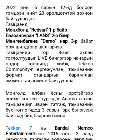
2022 оны 6 сарын 12-нд болсон 
тэмцээн нийт 20 оролцогчтой зохион 
байгуулагдаж
Тэмцээнд 
Мөнхболд “Redsun” 1-р байр
Баасансүрэн “LANS” 2-р байр
Мөнгөнбагана “Demo” нар 3-р
 байрт 
орж шилдгээр шалгарчээ. 
Тэмцээний Top 8-аас эхлэн 
тоглолтуудыг LIVE бичлэгээр чанарын 
өндөр төвшинд хийж, Tekken 
Community-г өргөжүүлэн, тэмцээний 
формат, стандартыг баримтлан 
амжилттай зохион байгууллаа. 
Монголд албан ёсны эрхтэйгээр 
аниме контент хүргэдэг Animax-ынхан 
тэмцээнийг ивээн тэтгэж, тэмцээний 
бүх тоглогчдод 3 сарын эрх бэлэглэж 
байгаад бид баяртай байна.
Tekken 7
нь 
Bandai Namco 
Entertainment
-ээс 2015 оны 3 сард 
хөгжүүлж гаргасан зодооны төрлийн 