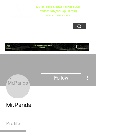
Цахим спорт, видео тоглоомын
талаар бичдэг цорын ганц
мэдээллийн сайт
More actions
Follow
Mr.Panda
Profile