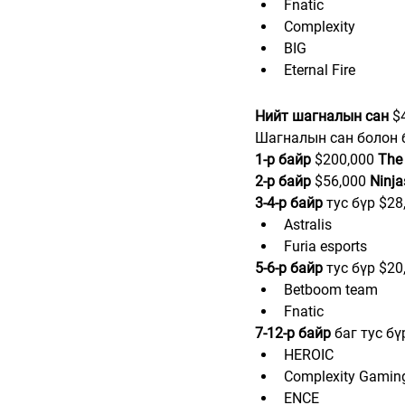
Fnatic           
Complexity                
BIG                  
Eternal Fire               
Нийт шагналын сан 
$
Шагналын сан болон 
1-р байр
 $200,000 
The
2-р байр 
$56,000 
Ninja
3-4-р байр
 тус бүр $28
Astralis
Furia esports
5-6-р байр
 тус бүр $20
Betboom team
Fnatic
7-12-р байр
 баг тус бү
HEROIC
Complexity Gamin
ENCE