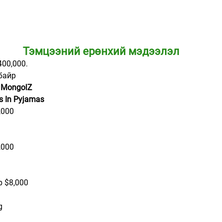
          
          
Тэмцээний ерөнхий мэдээлэл
400,000.
байр
 MongolZ
s In Pyjamas
,000
,000
р $8,000
g