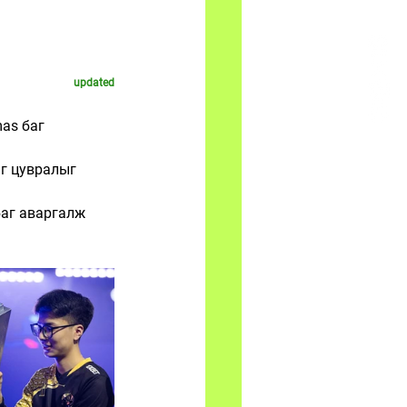
updated
as баг 
г цувралыг 
аг аваргалж 