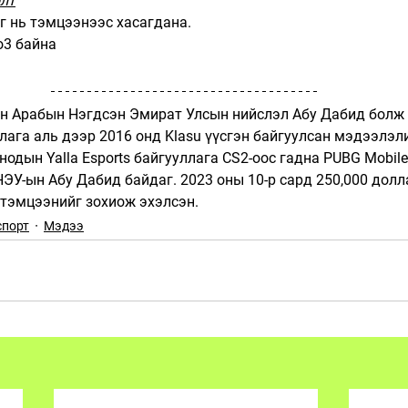
олт
г нь тэмцээнээс хасагдана.
o3 байна
эн Арабын Нэгдсэн Эмират Улсын нийслэл Абу Дабид болж 
лага аль дээр 2016 онд Klasu үүсгэн байгуулсан мэдээлэлий
рнодын Yalla Esports байгууллага CS2-оос гадна PUBG Mobil
НЭУ-ын Абу Дабид байдаг. 2023 оны 10-р сард 250,000 дол
 тэмцээнийг зохиож эхэлсэн.
спорт
Мэдээ