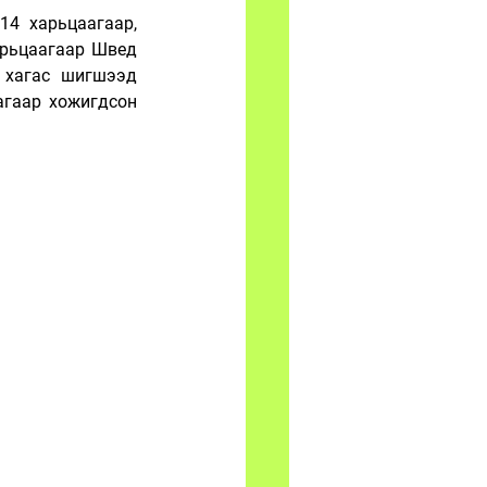
:14 харьцаагаар, 
арьцаагаар Швед 
 хагас шигшээд 
гаар хожигдсон 