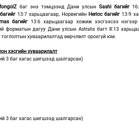
ongolZ
 баг энэ тэмцээнд Дани улсын 
Sashi багийг
 16
 багийг
 13:7 харьцаагаар, Норвегийн 
Herioc багийг
 13:9 х
amas багийг
 13:6 харьцаагаар хожиж хэсгээсээ нэгээр
й форматын дагуу Дани улсын Astralis багт 8:13 харьцаа
э тоглолтын хуваарилалтад өөрчлөлт орохгүй юм.
лон хэсгийн хуваарилалт
ий 3 баг хагас шигшээд шалгарсан)
     
ий 3 баг хагас шигшээд шалгарсан)