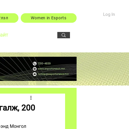
Log In
тлэл
Women in Esports
сайт
галж, 200
ээнд Монгол 