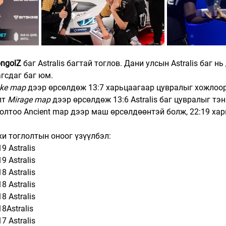
ongolZ
 баг Astralis багтай тоглов. Дани улсын Astralis баг н
гсдаг баг юм. 
ke map 
дээр өрсөлдөж 13:7 харьцаагаар цувралыг хожлоор
т 
Mirage map
 дээр өрсөлдөж 13:6 Astralis баг цувралыг тэ
лтоо Ancient map дээр маш өрсөлдөөнтэй болж, 22:19 хар
хи тоглолтын оноог үзүүлбэл:
9 Astralis
9 Astralis
8 Astralis
8 Astralis
8 Astralis
8Astralis
7 Astralis