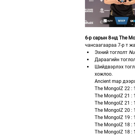
6-р сарын 8-нд The M
чансаагаараа 7-р т жа
Эхний тоглолт 
Nu
Дараагийн тоглол
Шийдвэрлэх тогло
хожлоо.
Ancient map дээр
The MongolZ 22 : 1
The MongolZ 21 : 1
The MongolZ 21 : 1
The MongolZ 20 : 1
The MongolZ 19 : 1
The MongolZ 18 : 1
The MongolZ 18 : 1