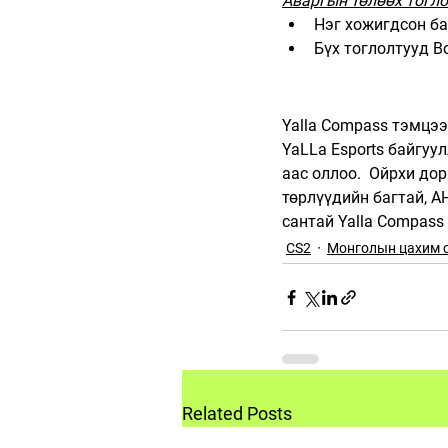
Аваргын төлөөх тогл
Нэг хожигдсон ба
Бүх тоглолтууд B
Yalla Compass тэмцэ
YaLLa Esports байгуул
аас оллоо.  Ойрхи до
төрлүүдийн багтай, А
сантай Yalla Compass
CS2
Монголын цахим 
Related Posts