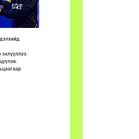
ь дэлхийд 
 эхлүүллээ. 
нцүүлэв.
ьцаагаар 