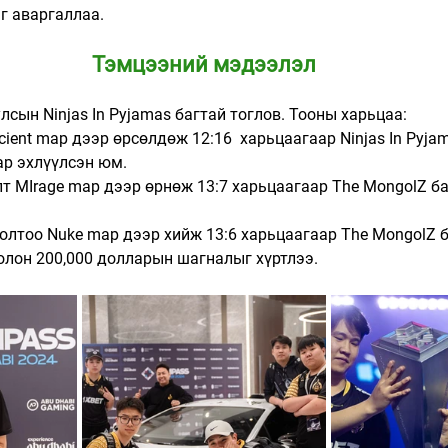
аг аваргаллаа.
Тэмцээний мэдээлэл
лсын Ninjas In Pyjamas багтай тоглов. Тооны харьцаа:
ient map дээр өрсөлдөж 12:16  харьцаагаар Ninjas In Pyjam
р эхлүүлсэн юм. 
т MIrage map дээр өрнөж 13:7 харьцаагаар The MongolZ ба
лтоо Nuke map дээр хийж 13:6 харьцаагаар The MongolZ б
лон 200,000 долларын шагналыг хүртлээ. 