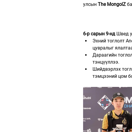
улсын 
The MongolZ
 б
6-р сарын 9-нд
 Швед у
Эхний тоглолт Anc
цувралыг ялалтаа
Дараагийн тоглол
тэнцүүллээ. 
Шийдвэрлэх тогло
тэмцээний цом бо