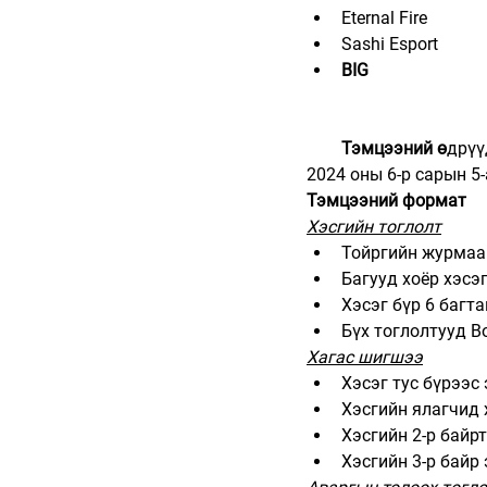
Eternal Fire
Sashi Esport
BIG
Тэмцээний ө
дрүү
2024 оны 6-р сарын 5-
Тэмцээний формат
Хэсгийн тоглолт
Тойргийн журмаа
Багууд хоёр хэсэ
Хэсэг бүр 6 багта
Бүх тоглолтууд Bo
Хагас шигшээ
Хэсэг тус бүрээс
Хэсгийн ялагчид
Хэсгийн 2-р байр
Хэсгийн 3-р байр