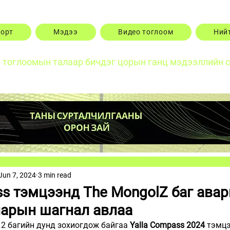
порт
Мэдээ
Видео тоглоом
Ний
о тоглоомын талаар бичдэг цорын ганц мэдээллийн 
Jun 7, 2024
3 min read
ss тэмцээнд The MongolZ баг авар
ларын шагнал авлаа
2 багийн дунд зохиогдож байгаа 
Yalla Compass 2024
 тэмц