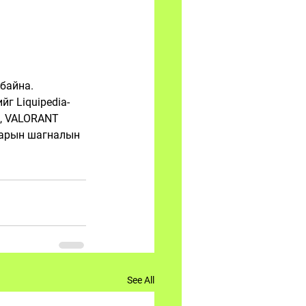
байна.
г Liquipedia-
e, VALORANT 
ларын шагналын 
See All