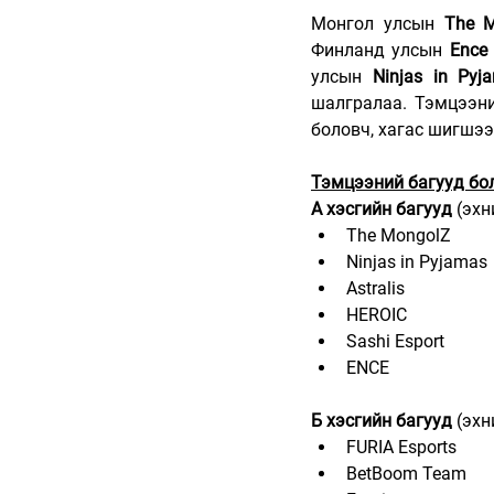
Монгол улсын 
The M
Финланд улсын 
Ence
улсын 
Ninjas in Pyj
шалгралаа. Тэмцээни
боловч, хагас шигшэ
Тэмцээний багууд бо
А хэсгийн багууд 
(эхн
The MongolZ         
Ninjas in Pyjamas    
Astralis        
HEROIC      
Sashi Esport         
ENCE            
Б хэсгийн багууд 
(эхн
FURIA Esports
BetBoom Team  