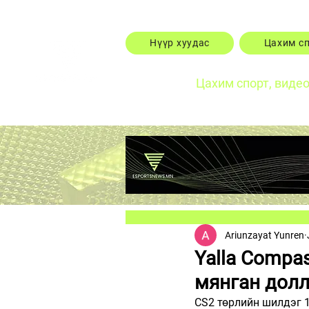
Нүүр хуудас
Цахим с
Цахим спорт, виде
Ariunzayat Yunren
Yalla Compa
мянган дол
CS2 төрлийн шилдэг 1