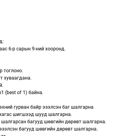
д:
аас 6-р сарын 9-ний хооронд.
р тоглоно.
гт хуваагдана.
й.
1 (best of 1) байна.
 эхний гурван байр эзэлсэн баг шалгарна
 хагас шигшээд шууд шалгарна.
т шалгарсан багууд шөвгийн дөрөвт шалгарна.
 эзэлсэн багууд шөвгийн дөрөвт шалгарна.