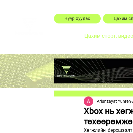
Нүүр хуудас
Цахим с
Цахим спорт, виде
Ariunzayat Yunren
Xbox нь хөг
төхөөрөмжө
Хөгжлийн бэрхшээлтэ