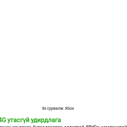
Эх сурвалж: Xbox
.4G утасгүй удирдлага