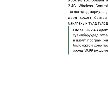
Xbox нь тоглоомын т
2.4G Wireless Contr
тоглогчдод зориулагд
дээд хэсэгт байгаа
байлгахын тулд гулсд
Lite SE нь 2.4G ада
хувилбаруудад утса
нэмэлт програм хан
боломжтой хоёр прог
зээлд 59.99 ам.дол