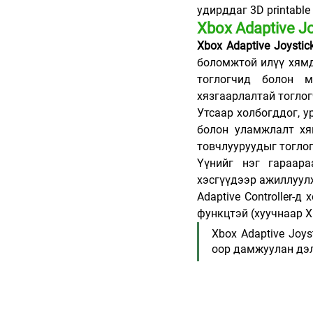
удирддаг 3D printable 
Xbox Adaptive Jo
Xbox Adaptive Joystic
боломжтой илүү хямд
тоглогчид болон м
хязгаарлалтай тоглог
Утсаар холбогддог, у
болон уламжлалт хян
товчлууруудыг тогло
Үүнийг нэг гараара
хэсгүүдээр ажиллуулж
Adaptive Controller-д
функцтэй (хуучнаар X
Xbox Adaptive Joys
оор дамжуулан дэл