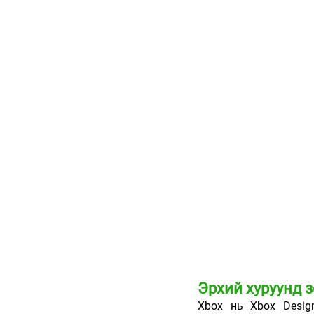
Эрхий хуруунд зо
Xbox нь
Xbox Desig