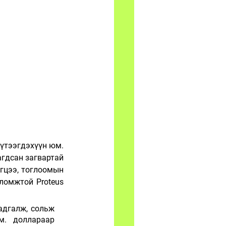
үтээгдэхүүн юм. 
гдсан загвартай 
гцээ, тоглоомын 
ломжтой Proteus 
дгалж, сольж 
м. доллараар 