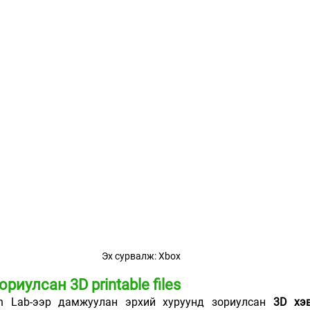
Эх сурвалж: Xbox
риулсан 3D printable files
n Lab-ээр дамжуулан эрхий хуруунд зориулсан
3D хэ