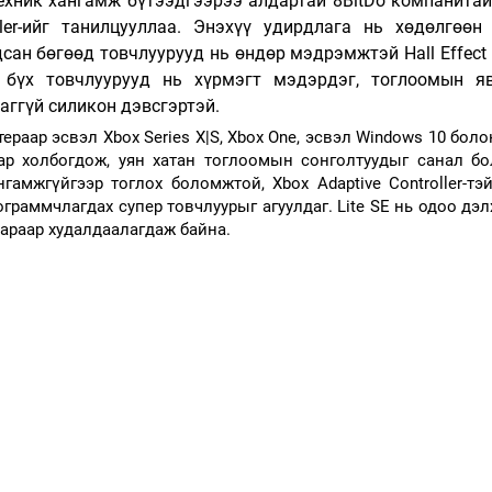
ехник хангамж бүтээдгээрээ алдартай 8BitDo компанитай 
oller-ийг танилцууллаа. Энэхүү удирдлага нь хөдөлгөөн 
сан бөгөөд товчлуурууд нь өндөр мэдрэмжтэй Hall Effect
 бүх товчлуурууд нь хүрмэгт мэдэрдэг, тоглоомын яв
аггүй силикон дэвсгэртэй.
птераар эсвэл Xbox Series X|S, Xbox One, эсвэл Windows 10 боло
ар холбогдож, уян хатан тоглоомын сонголтуудыг санал бол
гамжгүйгээр тоглох боломжтой, Xbox Adaptive Controller-тэй
раммчлагдах супер товчлуурыг агуулдаг. Lite SE нь одоо дэл
лараар худалдаалагдаж байна.