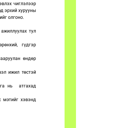
эвлэх чиглэлээр 
д эрхий хурууны 
йг олгоно. 
 ажиллуулах тул 
өнхий, гүдгэр 
ааруулан өндөр 
вэл ижил төстэй 
га нь  атгахад 
 мэтийг хэвэнд 