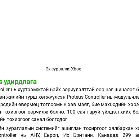
Эх сурвалж: Xbox
s удирдлага 
roller нь хүртээмжтэй байх зориулалттай өөр нэг шинэлэг б
н жилийн турш хөгжүүлсэн Proteus Controller нь модульчла
өрсдийн өвөрмөц тоглоомын хэв маяг, бие махбодийн хэрэ
 тохиргоог өөрчилж болно. 100 сая гаруй үйлдэл хийх бо
лийн тохиргоог санал болгодог.
н зураглалын системийг ашиглан тохиргоог хялбархан ха
ontroller нь АНУ, Европ, Их Британи, Канадад 299 а