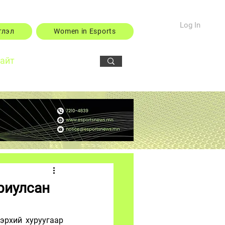
Log In
тлэл
Women in Esports
сайт
риулсан
рхий хуруугаар 