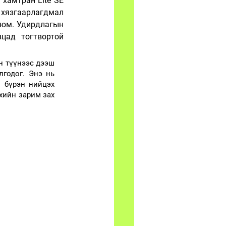
хамтран Lite SE 
хязгаарлагдмал 
 юм. Удирдлагын 
цад тогтвортой 
н түүнээс дээш 
годог. Энэ нь 
 бүрэн нийцэх 
хийн зарим зах 