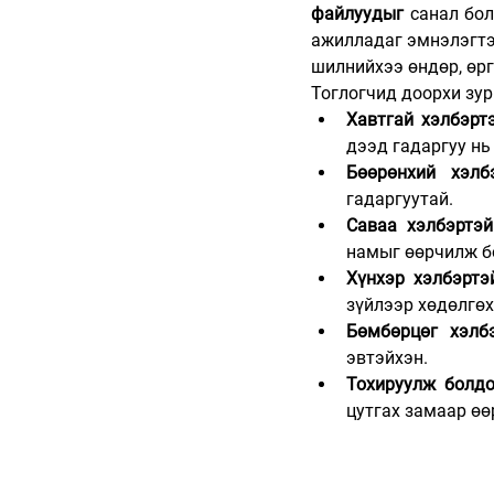
файлуудыг
 санал бол
ажилладаг эмнэлэгтэй
шилнийхээ өндөр, өрг
Тоглогчид доорхи зур
Хавтгай хэлбэрт
дээд гадаргуу нь 
Бөөрөнхий хэлб
гадаргуутай.
Саваа хэлбэртэй
намыг өөрчилж б
Хүнхэр хэлбэртэ
зүйлээр хөдөлгө
Бөмбөрцөг хэлб
эвтэйхэн.
Тохируулж болдо
цутгах замаар өө