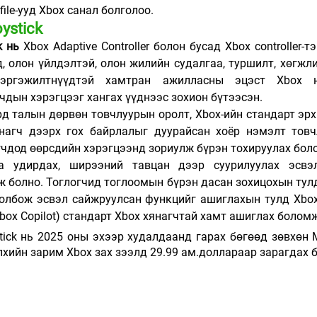
file-ууд Xbox санал болголоо. 
ystick
k нь
Xbox Adaptive Controller болон бусад Xbox controller-т
, олон үйлдэлтэй, олон жилийн судалгаа, туршилт, хөгжл
эргэжилтнүүдтэй хамтран ажилласны эцэст Xbox н
чдын хэрэгцээг хангах үүднээс зохион бүтээсэн.
рд талын дөрвөн товчлуурын оролт, Xbox-ийн стандарт эрхи
агч дээрх гох байрлалыг дуурайсан хоёр нэмэлт товчл
гчдод өөрсдийн хэрэгцээнд зориулж бүрэн тохируулах бол
а удирдах, ширээний тавцан дээр суурилуулах эсвэл
 болно. Тоглогчид тоглоомын бүрэн дасан зохицохын тулд j
 холбож эсвэл сайжруулсан функцийг ашиглахын тулд Xbox C
box Copilot) стандарт Xbox хянагчтай хамт ашиглах болом
tick нь 2025 оны эхээр худалдаанд гарах бөгөөд зөвхөн Mi
хийн зарим Xbox зах зээлд 29.99 ам.доллараар зарагдах б