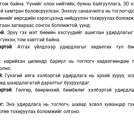
гож байна. 
Үүнийг олон нийтийн, буяны байгууллага, 3D х
 хамтран боловсруулсан. Энэхүү санаачилга нь тоглогчдо
өнийг өөрсдийн хэрэгцээнд нийцүүлэн тохируулах боломжи
гаан загвараас сонгох боломжтой, үүнд:
эй
: Эрүү гэх мэт биеийн хэсгүүдийг ашиглан удирдлагыг
гүехэн, том хавтгай байна. 
эртэй
: Атгах үйлдлээр удирдлагыг хөдөлгөх тул бөөр
: нарийхан цилиндр бариул нь тоглогч хөдөлгөөндөө т
олно. 
й:
 Гүнзгий аяга хэлбэртэй удирдлага нь эрхий хуруу, эс
хөд шаардлагатай даралтыг бууруулдаг.
эртэй
: Гөлгөр, бөөрөнхий, бөмбөлөг хэлбэртэй удирдла
г: 
Энэ удирдлага нь тоглогч, шавар эсвэл хуванцар гэх
ртөө тохируулах боломжийг олгоно.