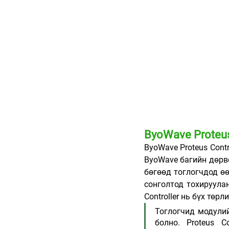
ByoWave Proteu
ByoWave Proteus Cont
ByoWave багийн дөрвө
бөгөөд тоглогчдод ө
сонголтод тохируулан
Controller нь бүх төр
Тоглогчид модулий
болно. Proteus C