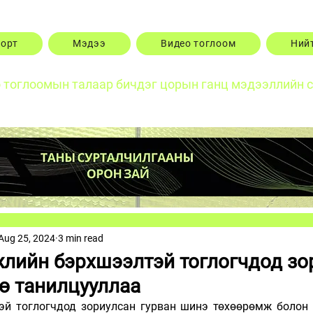
порт
Мэдээ
Видео тоглоом
Ний
о тоглоомын талаар бичдэг цорын ганц мэдээллийн 
Aug 25, 2024
3 min read
жлийн бэрхшээлтэй тоглогчдод зо
ө танилцууллаа
й тоглогчдод зориулсан гурван шинэ төхөөрөмж болон э