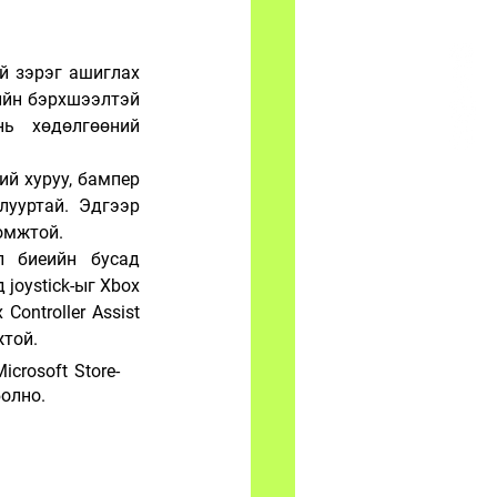
эй зэрэг ашиглах 
ийн бэрхшээлтэй 
ь хөдөлгөөний 
й хуруу, бампер 
ууртай. Эдгээр 
омжтой.
 биеийн бусад 
oystick-ыг Xbox 
ontroller Assist 
жтой.
crosoft Store-
олно.