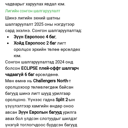
чадварыг харуулах явдал юм.
Лигийн сонгон шалгаруулалт
Шинэ лигийн эхний шатны 
шалгаруулалт 2025 оны нэгдүгээр 
сард эхэлнэ. Сонгон шалгаруулалтад:
Зүүн Европоос 4 баг
,
Хойд Европоос 2 баг
 лигт 
оролцох эрхийн төлөө өрсөлдөх 
юм.
Сонгон шалгаруулалтад 2024 онд 
болсон 
ECLIPSE плей-оффт шалгарч 
чадаагүй 6 баг
 өрсөлдөнө.
Мөн өмнө нь 
Challengers North
-т 
оролцохоор төлөвлөгдөж байсан 
багууд шинэ лигт шууд урилгаар 
оролцоно. Үүнээс гадна 
Split 2
-ын 
үзүүлэлтээр хамгийн өндөр оноо 
авсан 
Зүүн Европын багууд
 урилга 
авах бол үлдсэн слотуудыг шилдэг 
үнэгүй тоглогчдоос бүрдсэн багууд 