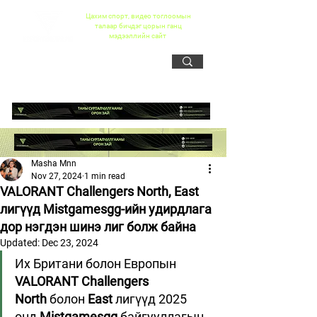
Цахим спорт, видео тоглоомын
талаар бичдэг цорын ганц
мэдээллийн сайт
Masha Mnn
Nov 27, 2024
1 min read
VALORANT Challengers North, East
лигүүд Mistgamesgg-ийн удирдлага
дор нэгдэн шинэ лиг болж байна
Updated:
Dec 23, 2024
Их Британи болон Европын 
VALORANT Challengers 
North
 болон 
East
 лигүүд 2025 
онд 
Mistgamesgg
 байгууллагын 