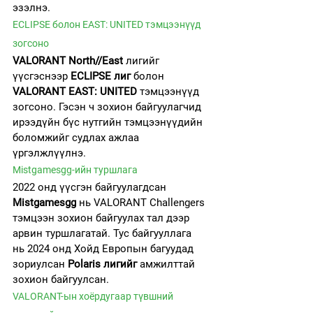
эзэлнэ.
ECLIPSE болон EAST: UNITED тэмцээнүүд 
зогсоно
VALORANT North//East
 лигийг 
үүсгэснээр 
ECLIPSE лиг
 болон 
VALORANT EAST: UNITED
 тэмцээнүүд 
зогсоно. Гэсэн ч зохион байгуулагчид 
ирээдүйн бүс нутгийн тэмцээнүүдийн 
боломжийг судлах ажлаа 
үргэлжлүүлнэ.
Mistgamesgg-ийн туршлага
2022 онд үүсгэн байгуулагдсан 
Mistgamesgg
 нь VALORANT Challengers 
тэмцээн зохион байгуулах тал дээр 
арвин туршлагатай. Тус байгууллага 
нь 2024 онд Хойд Европын багуудад 
зориулсан 
Polaris лигийг
 амжилттай 
зохион байгуулсан.
VALORANT-ын хоёрдугаар түвшний 