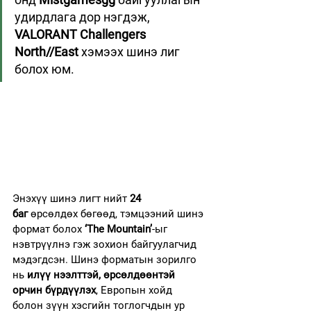
удирдлага дор нэгдэж, 
VALORANT Challengers 
North//East
 хэмээх шинэ лиг 
болох юм.
Энэхүү шинэ лигт нийт 
24 
баг
 өрсөлдөх бөгөөд, тэмцээний шинэ 
формат болох 
‘The Mountain’
-ыг 
нэвтрүүлнэ гэж зохион байгуулагчид 
мэдэгдсэн. Шинэ форматын зорилго 
нь 
илүү нээлттэй, өрсөлдөөнтэй 
орчин бүрдүүлэх
, Европын хойд 
болон зүүн хэсгийн тоглогчдын ур 