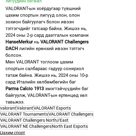
лигүүдийн хөгжил
VALORANT-ын хоёрдугаар түвшний 
цахим спортын лигүүд олон, олон 
зохион байгуулагч болон ивээн 
тэтгэгчдийг татсаар байна. Жишээ нь, 
2024 оны 2-р сард даатгалын компани 
HanseMerkur
 нь 
VALORANT Challengers 
DACH
 лигийн ерөнхий ивээн тэтгэгч 
болсон.
Мөн VALORANT тоглоом цахим 
спортын салбараас гадуур сонирхол 
татаж байна. Жишээ нь, 2024 оны 10-р 
сард Италийн хөлбөмбөгийн баг 
Parma Calcio 1913
 эмэгтэйчүүдийн баг 
байгуулж, VALORANT-ын ертөнцөд хөл 
тавьжээ.
valorant
Valorant
VALORANT Esports
VALORANT Tournaments
VALORANT Challengers
VALORANT Challengers North//East
VALORANT NE Challengers
North East Esports
Цахим спорт