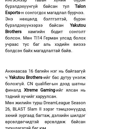
бүрэлдэхүүнгүй байсан тул 
Talon 
Esports
-н сонгогдох магадлал буурчээ.
Энэ нөхцөлд бэлтгэлтэй, бүрэн 
бүрэлдэхүүнээрээ байсан 
Yakutou 
Brothers
 хамгийн бодит сонголт 
болсон. Мөн TI14 Герман улсад болох 
учраас тус баг аль хэдийн визээ 
бэлдсэн байх магадлалтай байв.
Анхнаасаа 16 багийн нэг нь байгаагүй 
ч 
Yakutou Brothers
-ийг бас дутуу үнэлж 
болохгүй. CN qualifier-ын дээд шатны 
финалд 
Xtreme Gaming
-ийг ялсан нь 
тэдний хүчийг харуулсан.
Мөн жилийн турш DreamLeague Season 
26, BLAST Slam II зэрэг тэмцээнүүдэд 
эхний зургаад багтаж, дэлхийн шилдэг 
өрсөлдөгчидтэй өрсөлдөж байсан 
туршлагатай баг юм.