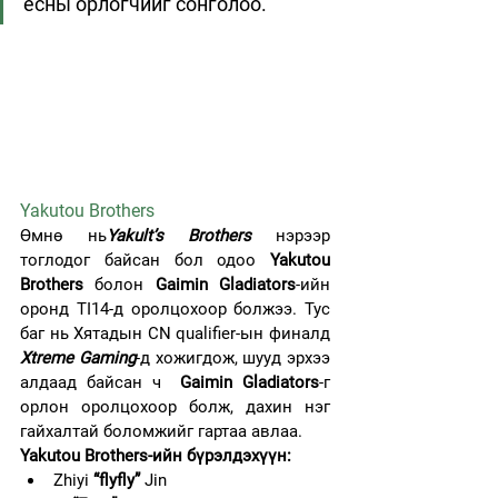
ёсны орлогчийг сонголоо.
Yakutou Brothers
Өмнө нь
Yakult’s Brothers
 нэрээр 
тоглодог байсан бол одоо 
Yakutou 
Brothers
 болон 
Gaimin Gladiators
-ийн 
оронд TI14-д оролцохоор болжээ. Тус 
баг нь Хятадын CN qualifier-ын финалд 
Xtreme Gaming
-д хожигдож, шууд эрхээ 
алдаад байсан ч  
Gaimin Gladiators
-г 
орлон оролцохоор болж, дахин нэг 
гайхалтай боломжийг гартаа авлаа.
Yakutou Brothers-ийн бүрэлдэхүүн:
Zhiyi 
“flyfly” 
Jin