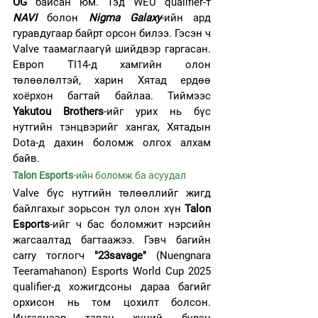
OG
 байсан юм. Тэд WEU qualifier-т 
NAVI
болон 
Nigma Galaxy
-ийн ард 
гуравдугаар байрт орсон билээ. Гэсэн ч 
Valve таамаглаагүй шийдвэр гаргасан. 
Европ TI14-д хамгийн олон 
төлөөлөлтэй, харин Хятад ердөө 
хоёрхон багтай байлаа. Тиймээс 
Yakutou Brothers
-ийг урих нь бүс 
нутгийн тэнцвэрийг хангах, Хятадын 
Dota-д дахин боломж олгох алхам 
байв.
Talon Esports
-ийн боломж ба асуудал
Valve бүс нутгийн төлөөллийг жигд 
байлгахыг зорьсон тул олон хүн 
Talon 
Esports
-ийг ч бас боломжит нэрсийн 
жагсаалтад багтаажээ. Гэвч багийн 
carry тоглогч 
"23savage"
 (Nuengnara 
Teeramahanon) Esports World Cup 2025 
qualifier-д хожигдсоны дараа багийг 
орхисон нь том цохилт болсон. 
Ингэснээр таван хүний бүрэн 