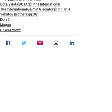
Dota 2
dota
DOTA 2
TI
the International
The International
Gaimin Gladiators
TI14
Ti14
Yakutou Brothers
gg
GG
Dota2
Мэдээ
Цахим спорт
See All
Recent Posts