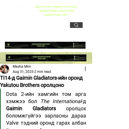
Цахим спорт, видео тоглоомын
талаар бичдэг цорын ганц
мэдээллийн сайт
Masha Mnn
Aug 31, 2025
2 min read
TI14-д Gaimin Gladiators-ийн оронд
Yakutou Brothers оролцоно
Dota 2-ийн хамгийн том арга 
хэмжээ бол 
The International
-д 
Gaimin Gladiators
 оролцох 
боломжгүйгээ зарласны дараа 
Valve тэдний оронд гарах албан 