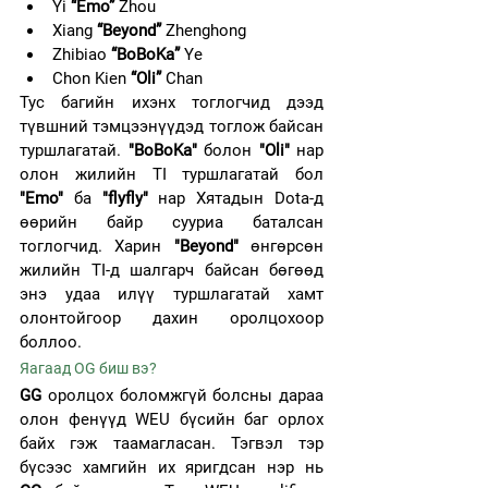
Yi 
“Emo”
 Zhou
Xiang 
“Beyond”
 Zhenghong
Zhibiao
 “BoBoKa”
 Ye
Chon Kien 
“Oli”
 Chan
Тус багийн ихэнх тоглогчид дээд 
түвшний тэмцээнүүдэд тоглож байсан 
туршлагатай. 
"BoBoKa"
 болон 
"Oli"
 нар 
олон жилийн TI туршлагатай бол 
"Emo"
 ба 
"flyfly"
 нар Хятадын Dota-д 
өөрийн байр сууриа баталсан 
тоглогчид. Харин 
"Beyond"
 өнгөрсөн 
жилийн TI-д шалгарч байсан бөгөөд 
энэ удаа илүү туршлагатай хамт 
олонтойгоор дахин оролцохоор 
боллоо.
Яагаад OG биш вэ?
GG
 оролцох боломжгүй болсны дараа 
олон фенүүд WEU бүсийн баг орлох 
байх гэж таамагласан. Тэгвэл тэр 
бүсээс хамгийн их яригдсан нэр нь 